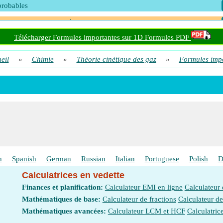
probables
 molaire du gaz donnée Vitesse quadratique moyenne et pression
Télécharger Formules importantes sur 1D Formules PDF
 molaire du gaz étant donné la vitesse quadratique moyenne et la press
eil
»
Chimie
»
Théorie cinétique des gaz
»
Formules imp
ion du gaz compte tenu de la vitesse et de la densité les plus probables
ion du gaz compte tenu de la vitesse et du volume les plus probables
ion du gaz donnée vitesse moyenne et densité
ion du gaz donnée vitesse moyenne et volume
se de gaz la plus probable compte tenu de la pression et du volume
se de gaz la plus probable compte tenu de la vitesse RMS
h
Spanish
German
Russian
Italian
Portuguese
Polish
D
se la plus probable du gaz compte tenu de la pression et de la densité
Calculatrices en vedette
se la plus probable du gaz compte tenu de la température
Finances et planification:
Calculateur EMI en ligne
Calculateur
Mathématiques de base:
Calculateur de fractions
Calculateur d
se quadratique moyenne de la molécule de gaz compte tenu de la pressi
Mathématiques avancées:
Calculateur LCM et HCF
Calculatric
lume de gaz en 1D