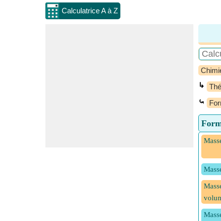
Calculatrice A à Z
Chimi
↳
Thé
⤿
For
Form
Masse
Masse
Masse
volu
Masse