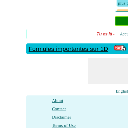
plus 
Masse
Masse
2D
Tu es là
-
Accu
Press
Formules importantes sur 1D
Press
Press
Press
Vites
Vites
Englis
Vites
About
Vites
Contact
Vites
Disclaimer
du vo
Terms of Use