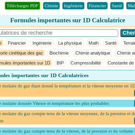
Télécharger PDF
Chimie
Ingénierie
Financier
Santé
Mat
Formules importantes sur 1D Calculatrice
e
Financier
Ingénierie
La physique
Math
Santé
Terrai
orie cinétique des gaz
Biochimie
Chimie analytique
Chimie a
mules importantes sur 1D
BIP
Compressibilité
Constante de
ules importantes sur 1D Calculatrices
 molaire de gaz étant donné la température et la vitesse moyenne en 1
 molaire donnée Vitesse et température les plus probables
 molaire du gaz compte tenu de la vitesse moyenne, de la pression et d
me
 molaire du gaz compte tenu de la vitesse, de la pression et du volume 