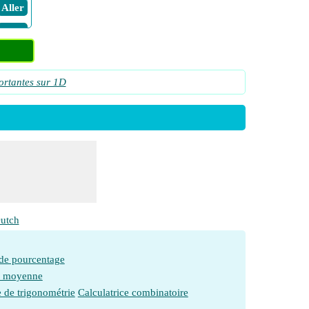
​ Aller
​ Aller
ion en
​ Aller
ortantes sur 1D
​ Aller
​ Aller
​ Aller
​ Aller
​ Aller
​ Aller
utch
​ Aller
​ Aller
 de pourcentage
e moyenne
on et
e de trigonométrie
Calculatrice combinatoire
​ Aller