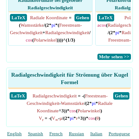
Radialkoordinate bei gegebener
Polarkoordinate
Radialgeschwindigkeit
Radialgesch
​ LaTeX
Radiale Koordinate
=
​ Gehen
​ LaTeX
Polarw
(
Wamsstärke
/(2*
pi
*(
Freestream-
acos
(
Radialgeschwind
Geschwindigkeit
+
Radialgeschwindigkeit
/
/(2*
pi
*
Radiale 
cos
(
Polarwinkel
))))^(1/3)
Freestream-Ges
​Mehr sehen >>
Radialgeschwindigkeit für Strömung über Kugel
Formel
​LaTeX
Radialgeschwindigkeit
= -(
Freestream-
​Gehen
Geschwindigkeit
-
Wamsstärke
/(2*
pi
*
Radiale
Koordinate
^3))*
cos
(
Polarwinkel
)
V
= -(
V
-
μ
/(2*
pi
*
r
^3))*
cos
(
θ
)
r
∞
English
Spanish
French
Russian
Italian
Portuguese
P