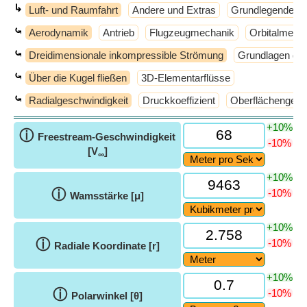
↳
Luft- und Raumfahrt
Andere und Extras
Grundlegende P
⤿
Aerodynamik
Antrieb
Flugzeugmechanik
Orbitalmech
⤿
Dreidimensionale inkompressible Strömung
Grundlagen der
⤿
Über die Kugel fließen
3D-Elementarflüsse
⤿
Radialgeschwindigkeit
Druckkoeffizient
Oberflächengesc
+10%
ⓘ
Freestream-Geschwindigkeit
-10%
[V
]
∞
+10%
ⓘ
-10%
Wamsstärke [μ]
+10%
ⓘ
-10%
Radiale Koordinate [r]
+10%
ⓘ
-10%
Polarwinkel [θ]