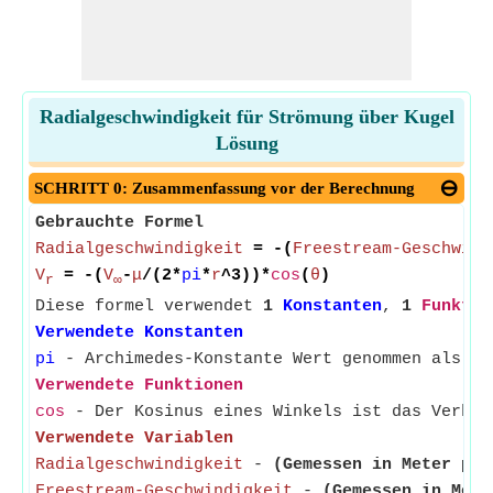
Radialgeschwindigkeit für Strömung über Kugel
Lösung
SCHRITT 0: Zusammenfassung vor der Berechnung
Gebrauchte Formel
Radialgeschwindigkeit
= -(
Freestream-Geschwind
V
= -(
V
-
μ
/(2*
pi
*
r
^3))*
cos
(
θ
)
r
∞
Diese formel verwendet
1
Konstanten
,
1
Funktio
Verwendete Konstanten
pi
- Archimedes-Konstante Wert genommen als 3.
Verwendete Funktionen
cos
- Der Kosinus eines Winkels ist das Verhäl
Verwendete Variablen
Radialgeschwindigkeit
-
(Gemessen in Meter pro
Freestream-Geschwindigkeit
-
(Gemessen in Mete