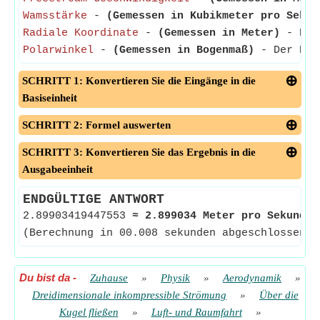
Wamsstärke
-
(Gemessen in Kubikmeter pro Sekun
Radiale Koordinate
-
(Gemessen in Meter)
- Die 
Polarwinkel
-
(Gemessen in Bogenmaß)
- Der Pola
SCHRITT 1: Konvertieren Sie die Eingänge in die
Basiseinheit
SCHRITT 2: Formel auswerten
SCHRITT 3: Konvertieren Sie das Ergebnis in die
Ausgabeeinheit
ENDGÜLTIGE ANTWORT
2.89903419447553
≈
2.899034 Meter pro Sekunde
(Berechnung in 00.008 sekunden abgeschlossen)
Du bist da
-
Zuhause
»
Physik
»
Aerodynamik
»
Dreidimensionale inkompressible Strömung
»
Über die
Kugel fließen
»
Luft- und Raumfahrt
»