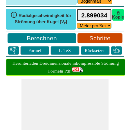
⎘
ⓘ
Radialgeschwindigkeit für
Kopie
Strömung über Kugel [V
]
r
Schritte
👎
👍
Formel
LaTeX
Rücksetzen
Herunterladen Dreidimensionale inkompressible Strömung
Formeln Pdf