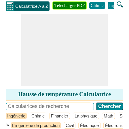
🔍
Télécharger PDF
Chimie
Ingénierie
Calculatrice A à Z
Hausse de température Calculatrice
Ingénierie
Chimie
Financier
La physique
Math
Sant
↳
L'ingénierie de production
Civil
Électrique
Électronique