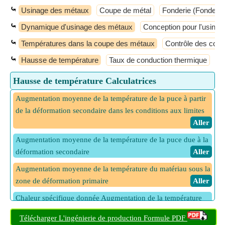
⤿
Usinage des métaux
Coupe de métal
Fonderie (Fonderie
⤿
Dynamique d'usinage des métaux
Conception pour l'usinag
⤿
Températures dans la coupe des métaux
Contrôle des cop
⤿
Hausse de température
Taux de conduction thermique
Hausse de température Calculatrices
Augmentation moyenne de la température de la puce à partir
de la déformation secondaire dans les conditions aux limites
​ Aller
Augmentation moyenne de la température de la puce due à la
déformation secondaire
​ Aller
Augmentation moyenne de la température du matériau sous la
zone de déformation primaire
​ Aller
Chaleur spécifique donnée Augmentation de la température
moyenne du matériau sous la zone de cisaillement primaire
Télécharger L'ingénierie de production Formule PDF
​ Aller