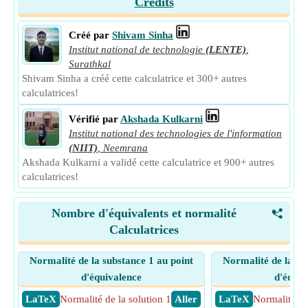
Crédits
Créé par
Shivam Sinha
Institut national de technologie
(LENTE)
,
Surathkal
Shivam Sinha a créé cette calculatrice et 300+ autres
calculatrices!
Vérifié par
Akshada Kulkarni
Institut national des technologies de l'information
(NIIT)
,
Neemrana
Akshada Kulkarni a validé cette calculatrice et 900+ autres
calculatrices!
Nombre d'équivalents et normalité
<
Calculatrices
Normalité de la substance 1 au point
Normalité de la su
d'équivalence
d'équiv
​ LaTeX
Normalité de la solution 1
​ Aller
​ LaTeX
Normalité de