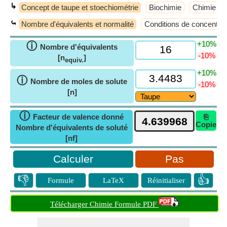
↳
Concept de taupe et stoechiométrie
Biochimie
Chimie an
⤿
Nombre d'équivalents et normalité
Conditions de concentrat
+10%
ⓘ
Nombre d'équivalents
-10%
[n
]
equiv.
+10%
ⓘ
Nombre de moles de solute
-10%
[n]
ⓘ
Facteur de valence donné
⎘
Copie
Nombre d'équivalents de soluté
[nf]
Pas
👎
👍
Formule
LaTeX
Réinitialiser
Télécharger Chimie Formule PDF