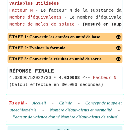
Variables utilisées
Facteur N
- Le facteur N de la substance dans 
Nombre d'équivalents
- Le nombre d'équivalents 
Nombre de moles de solute
-
(Mesuré en Taupe)
-
ÉTAPE 1: Convertir les entrées en unité de base
ÉTAPE 2: Évaluer la formule
ÉTAPE 3: Convertir le résultat en unité de sortie
RÉPONSE FINALE
4.63996752022736
≈
4.639968
<--
Facteur N
(Calcul effectué en 00.006 secondes)
Tu es là
-
Accueil
»
Chimie
»
Concept de taupe et
stoechiométrie
»
Nombre d'équivalents et normalité
»
Facteur de valence donné Nombre d'équivalents de soluté