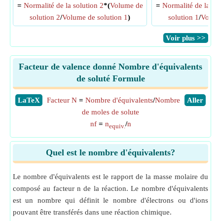
=
Normalité de la solution 2
*(
Volume de
=
Normalité de la sol
solution 2
/
Volume de solution 1
)
solution 1
/
Volume
​Voir plus >>
Facteur de valence donné Nombre d'équivalents
de soluté Formule
​LaTeX
Facteur N
=
Nombre d'équivalents
/
Nombre
​Aller
de moles de solute
nf
=
n
/
n
equiv.
Quel est le nombre d'équivalents?
Le nombre d'équivalents est le rapport de la masse molaire du
composé au facteur n de la réaction. Le nombre d'équivalents
est un nombre qui définit le nombre d'électrons ou d'ions
pouvant être transférés dans une réaction chimique.