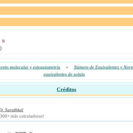
 N
)
epto molecular y estequiometría
»
Número de Equivalentes y Nor
equivalentes de soluto
Créditos
E)
,
Surathkal
 300+ más calculadoras!