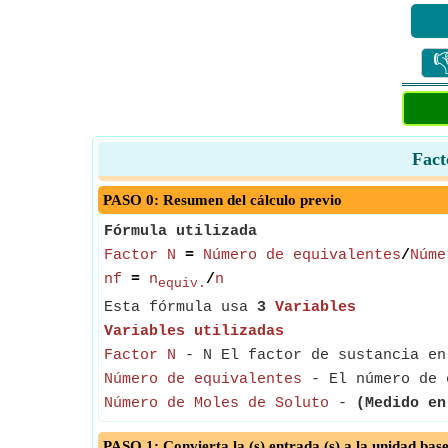

Fact
PASO 0: Resumen del cálculo previo
Fórmula utilizada
Factor N
=
Número de equivalentes
/
Núme
nf
=
n
/
n
equiv.
Esta fórmula usa
3
Variables
Variables utilizadas
Factor N
- N El factor de sustancia en
Número de equivalentes
- El número de e
Número de Moles de Soluto
-
(Medido en
PASO 1: Convierta la (s) entrada (s) a la unidad bas