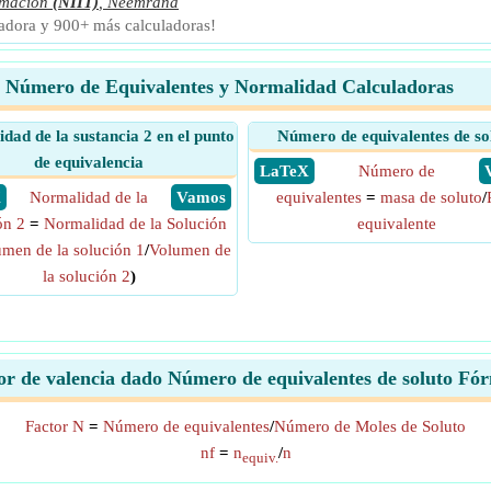
rmación
(NIIT)
,
Neemrana
ladora y 900+ más calculadoras!
Número de Equivalentes y Normalidad Calculadoras
dad de la sustancia 2 en el punto
Número de equivalentes de so
de equivalencia
​ LaTeX
Número de
X
Normalidad de la
​ Vamos
equivalentes
=
masa de soluto
/
ón 2
=
Normalidad de la Solución
equivalente
men de la solución 1
/
Volumen de
la solución 2
)
or de valencia dado Número de equivalentes de soluto Fó
Factor N
=
Número de equivalentes
/
Número de Moles de Soluto
nf
=
n
/
n
equiv.