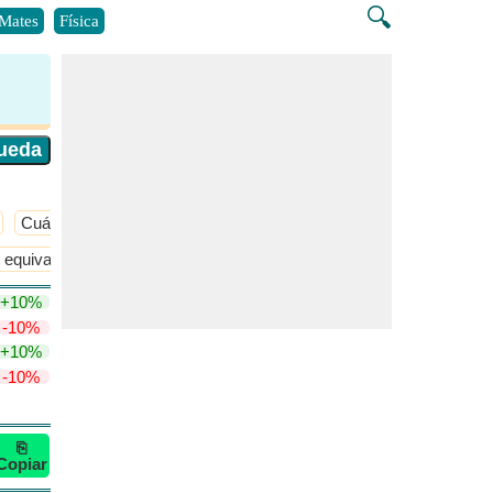
🔍
Mates
Física
Cuántico
​Más >>
 equivalente
Términos de concentración
​Más >>
+10%
-10%
+10%
-10%
⎘
Copiar