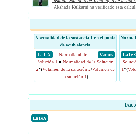
Instituto Nacional de Tecnología de la Info
¡Akshada Kulkarni ha verificado esta calcu
Normalidad de la sustancia 1 en el punto
Normali
de equivalencia
​ LaTeX
Normalidad de la
​ Vamos
​ LaTe
Solución 1
=
Normalidad de la Solución
Soluci
2
*(
Volumen de la solución 2
/
Volumen de
1
*(
Volu
la solución 1
)
Fact
​LaTeX