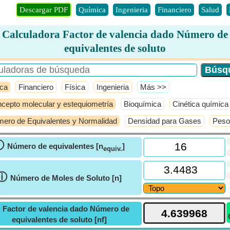
Descargar PDF
Química
Ingenieria
Financiero
Salud
Calculadora Factor de valencia dado Número de
equivalentes de soluto
ca
Financiero
Física
Ingenieria
​Más >>
cepto molecular y estequiometría
Bioquímica
Cinética química
ero de Equivalentes y Normalidad
Densidad para Gases
Peso
ⓘ
Número de equivalentes [n
]
equiv.
ⓘ
Número de Moles de Soluto [n]
ⓘ
Factor de valencia dado Número de
equivalentes de soluto [nf]