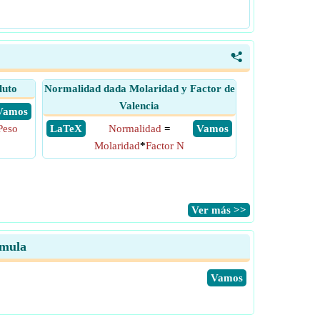
<
luto
Normalidad dada Molaridad y Factor de
Valencia
​ Vamos
Peso
​ LaTeX
Normalidad
=
​ Vamos
Molaridad
*
Factor N
​Ver más >>
rmula
​Vamos