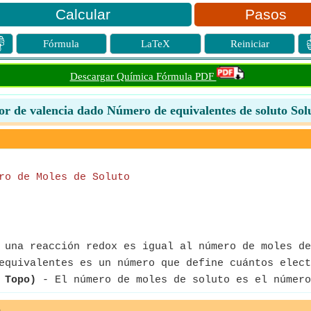
Pasos

Fórmula
LaTeX
Reiniciar
Descargar Química Fórmula PDF
or de valencia dado Número de equivalentes de soluto Sol
ro de Moles de Soluto
 una reacción redox es igual al número de moles de
quivalentes es un número que define cuántos elect
 Topo)
- El número de moles de soluto es el número
e