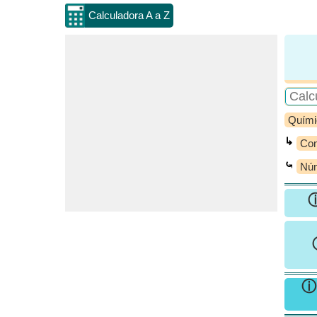
Calculadora A a Z
Quími
↳
Con
⤿
Núm