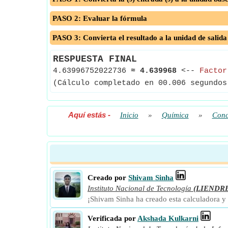
PASO 2: Evaluar la fórmula
PASO 3: Convierta el resultado a la unidad de salida
RESPUESTA FINAL
4.63996752022736
≈
4.639968
<--
Factor
(Cálculo completado en 00.006 segundos
Aquí estás
-
Inicio
»
Química
»
Conc
Creado por
Shivam Sinha
Instituto Nacional de Tecnología
(LIENDR
¡Shivam Sinha ha creado esta calculadora y
Verificada por
Akshada Kulkarni