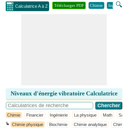
🔍
Télécharger PDF
Chimie
Ingénierie
Calculatrice A à Z
Niveaux d'énergie vibratoire Calculatrice
Chimie
Financier
Ingénierie
La physique
Math
Sant
↳
Chimie physique
Biochimie
Chimie analytique
Chimie 