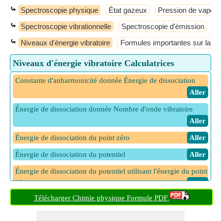
⤿
Spectroscopie physique
État gazeux
Pression de vapeur
⤿
Spectroscopie vibrationnelle
Spectroscopie d'émission
S
⤿
Niveaux d'énergie vibratoire
Formules importantes sur la spe
Niveaux d'énergie vibratoire Calculatrices
Constante d'anharmonicité donnée Énergie de dissociation
​ Aller
Énergie de dissociation donnée Nombre d'onde vibratoire
​ Aller
Énergie de dissociation du point zéro
​ Aller
Énergie de dissociation du potentiel
​ Aller
Énergie de dissociation du potentiel utilisant l'énergie du point
zéro
​ Aller
Télécharger Chimie physique Formule PDF
Energie des Transitions Vibratoires
​ Aller
Énergie du point zéro
​ Aller