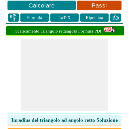
Passi
👎
👍
Formula
LaTeX
Ripristina
Scaricamento Triangolo rettangolo Formula PDF
Inradius del triangolo ad angolo retto Soluzione