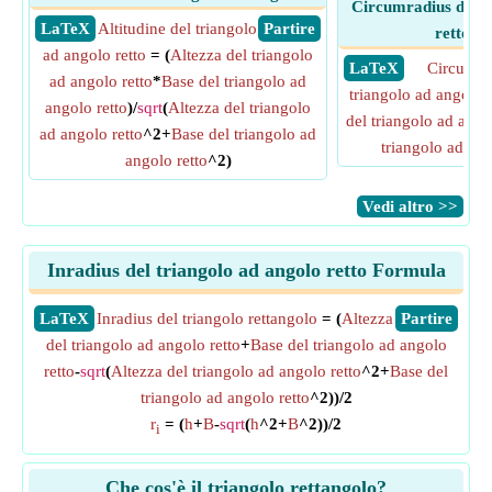
Circumradius del t
​ LaTeX
Altitudine del triangolo
​ Partire
retto dat
ad angolo retto
= (
Altezza del triangolo
​ LaTeX
Circumra
ad angolo retto
*
Base del triangolo ad
triangolo ad angolo r
angolo retto
)/
sqrt
(
Altezza del triangolo
del triangolo ad ango
ad angolo retto
^2+
Base del triangolo ad
triangolo ad ang
angolo retto
^2)
​Vedi altro >>
Inradius del triangolo ad angolo retto Formula
​LaTeX
Inradius del triangolo rettangolo
= (
Altezza
​Partire
del triangolo ad angolo retto
+
Base del triangolo ad angolo
retto
-
sqrt
(
Altezza del triangolo ad angolo retto
^2+
Base del
triangolo ad angolo retto
^2))/2
r
= (
h
+
B
-
sqrt
(
h
^2+
B
^2))/2
i
Che cos'è il triangolo rettangolo?