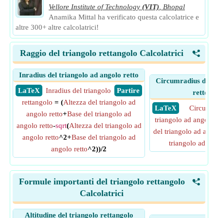
Vellore Institute of Technology
(VIT)
,
Bhopal
Anamika Mittal ha verificato questa calcolatrice e
altre 300+ altre calcolatrici!
Raggio del triangolo rettangolo Calcolatrici
<
Inradius del triangolo ad angolo retto
Circumradius del t
​ LaTeX
Inradius del triangolo
​ Partire
retto dat
rettangolo
= (
Altezza del triangolo ad
​ LaTeX
Circumra
angolo retto
+
Base del triangolo ad
triangolo ad angolo r
angolo retto
-
sqrt
(
Altezza del triangolo ad
del triangolo ad ango
angolo retto
^2+
Base del triangolo ad
triangolo ad ang
angolo retto
^2))/2
Formule importanti del triangolo rettangolo
<
Calcolatrici
Altitudine del triangolo rettangolo