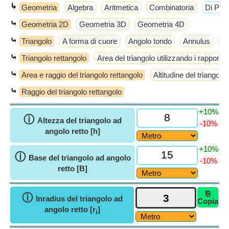
↳
Geometria
Algebra
Aritmetica
Combinatoria
​Di Più
⤿
Geometria 2D
Geometria 3D
Geometria 4D
⤿
Triangolo
A forma di cuore
Angolo tondo
Annulus
​D
⤿
Triangolo rettangolo
Area del triangolo utilizzando i rapporti 
⤿
Area e raggio del triangolo rettangolo
Altitudine del triangolo
⤿
Raggio del triangolo rettangolo
+10%
ⓘ
Altezza del triangolo ad
-10%
angolo retto [h]
+10%
ⓘ
Base del triangolo ad angolo
-10%
retto [B]
⎘
ⓘ
Inradius del triangolo ad
Copia
angolo retto [r
]
i