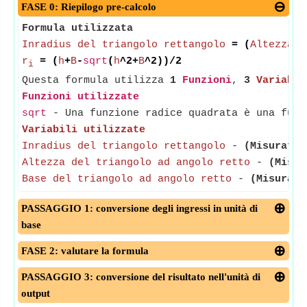
FASE 0: Riepilogo pre-calcolo
Formula utilizzata
Inradius del triangolo rettangolo
= (
Altezza d
r
= (
h
+
B
-
sqrt
(
h
^2+
B
^2))/2
i
Questa formula utilizza
1
Funzioni
,
3
Variabil
Funzioni utilizzate
sqrt
- Una funzione radice quadrata è una funz
Variabili utilizzate
Inradius del triangolo rettangolo
-
(Misurato 
Altezza del triangolo ad angolo retto
-
(Misur
Base del triangolo ad angolo retto
-
(Misurato
PASSAGGIO 1: conversione degli ingressi in unità di
base
FASE 2: valutare la formula
PASSAGGIO 3: conversione del risultato nell'unità di
output