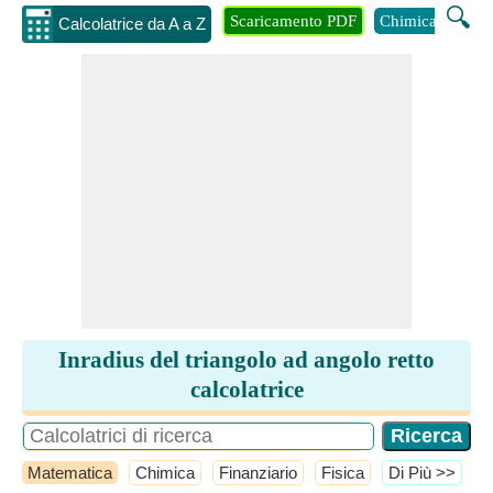
🔍
Scaricamento PDF
Chimica
Inge
Calcolatrice da A a Z
Inradius del triangolo ad angolo retto
calcolatrice
Matematica
Chimica
Finanziario
Fisica
​Di Più >>