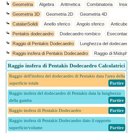
↳
Geometria
Algebra
Aritmetica
Combinatoria
Insiemi
⤿
Geometria 3D
Geometria 2D
Geometria 4D
⤿
CatalanSolidi
Anello sferico
Angolo sferico
Anticube
⤿
Pentakis dodecaedro
Dodecaedro rombico
Esecontaedro
⤿
Raggio di Pentakis Dodecaedro
Lunghezza del dodecaedro
⤿
Raggio insfera di Pentakis Dodecaedro
Raggio di Midspher
Raggio insfera di Pentakis Dodecaedro Calcolatrici
Raggio dell'insfera del dodecaedro di Pentakis data l'area della
superficie totale
​ Partire
Raggio insfera del dodecaedro di Pentakis data la lunghezza
della gamba
​ Partire
Raggio insfera di Pentakis Dodecaedro
​ Partire
Raggio insfera di Pentakis Dodecaedro dato il rapporto
superficie/volume
​ Partire