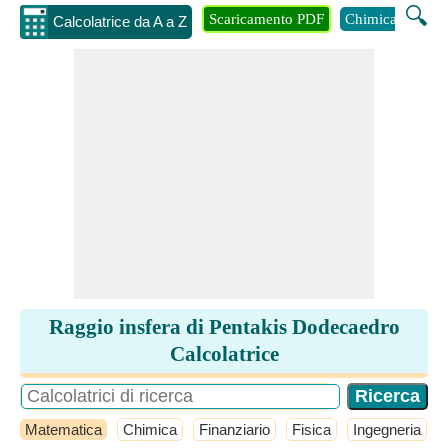
🔍
Scaricamento PDF
Chimica
Inge
Calcolatrice da A a Z
Raggio insfera di Pentakis Dodecaedro
Calcolatrice
Matematica
Chimica
Finanziario
Fisica
Ingegneria