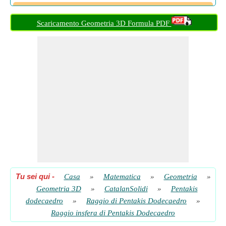
Raggio insfera di Pentakis Dodecaedro dato il volume
​ Partire
Scaricamento Geometria 3D Formula PDF
Raggio Insfera di Pentakis Dodecaedro dato Raggio Midsfera
​ Partire
Tu sei qui
-
Casa
»
Matematica
»
Geometria
»
Geometria 3D
»
CatalanSolidi
»
Pentakis
dodecaedro
»
Raggio di Pentakis Dodecaedro
»
Raggio insfera di Pentakis Dodecaedro