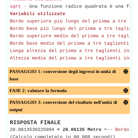
sqrt
- Una funzione radice quadrata è una funz
Variabili utilizzate
Bordo superiore più lungo del prisma a tre tag
Bordo base più lungo del prisma a tre taglient
Bordo superiore medio del prisma a tre taglien
Bordo base medio del prisma a tre taglienti in
Lunga altezza del prisma a tre taglienti incli
Altezza media del prisma a tre taglienti incli
PASSAGGIO 1: conversione degli ingressi in unità di
base
FASE 2: valutare la formula
PASSAGGIO 3: conversione del risultato nell'unità di
output
RISPOSTA FINALE
20.0613530225994
≈
20.06135 Metro
<--
Bordo su
(Calcolo completato in 00.008 secondi)