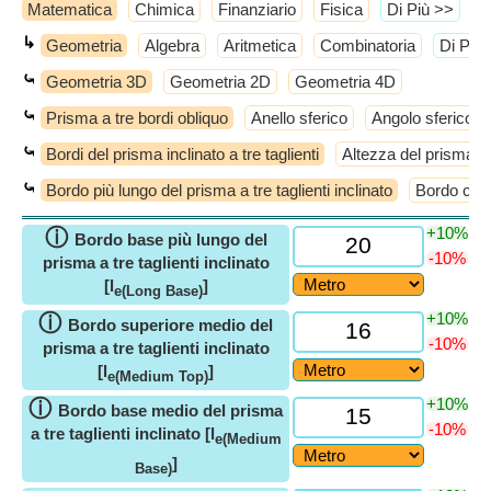
Matematica
Chimica
Finanziario
Fisica
​Di Più >>
↳
Geometria
Algebra
Aritmetica
Combinatoria
​Di Più
⤿
Geometria 3D
Geometria 2D
Geometria 4D
⤿
Prisma a tre bordi obliquo
Anello sferico
Angolo sferico
⤿
Bordi del prisma inclinato a tre taglienti
Altezza del prisma a t
⤿
Bordo più lungo del prisma a tre taglienti inclinato
Bordo corto
+10%
ⓘ
Bordo base più lungo del
-10%
prisma a tre taglienti inclinato
[l
]
e(Long Base)
+10%
ⓘ
Bordo superiore medio del
-10%
prisma a tre taglienti inclinato
[l
]
e(Medium Top)
+10%
ⓘ
Bordo base medio del prisma
-10%
a tre taglienti inclinato [l
e(Medium
]
Base)