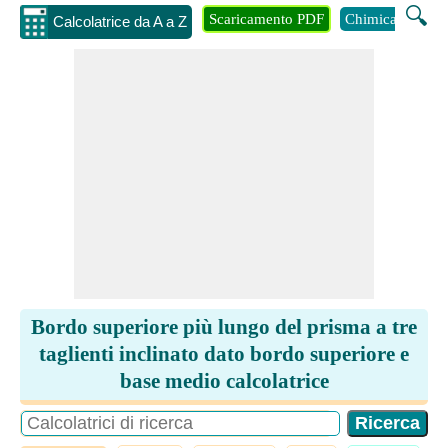
🔍
Scaricamento PDF
Chimica
Inge
Calcolatrice da A a Z
Bordo superiore più lungo del prisma a tre
taglienti inclinato dato bordo superiore e
base medio calcolatrice