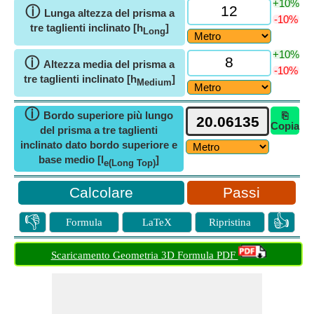
+10%
ⓘ
Lunga altezza del prisma a
-10%
tre taglienti inclinato [h
]
Long
+10%
ⓘ
Altezza media del prisma a
-10%
tre taglienti inclinato [h
]
Medium
ⓘ
Bordo superiore più lungo
⎘
Copia
del prisma a tre taglienti
inclinato dato bordo superiore e
base medio [l
]
e(Long Top)
Passi
👎
👍
Formula
LaTeX
Ripristina
Scaricamento Geometria 3D Formula PDF