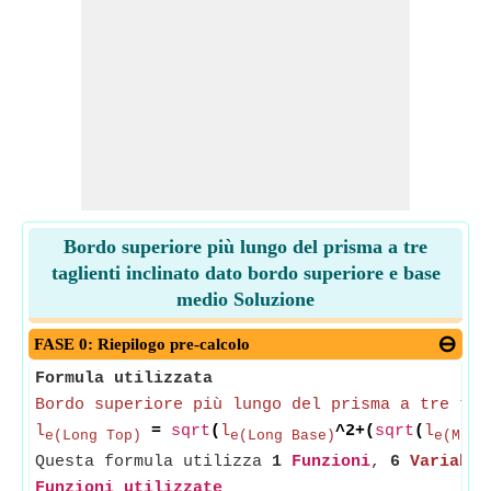
Bordo superiore più lungo del prisma a tre
taglienti inclinato dato bordo superiore e base
medio Soluzione
FASE 0: Riepilogo pre-calcolo
Formula utilizzata
Bordo superiore più lungo del prisma a tre tag
l
=
sqrt
(
l
^2+(
sqrt
(
l
e(Long Top)
e(Long Base)
e(Medi
Questa formula utilizza
1
Funzioni
,
6
Variabil
Funzioni utilizzate