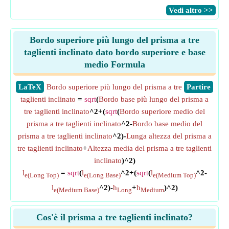
​Vedi altro >>
Bordo superiore più lungo del prisma a tre
taglienti inclinato dato bordo superiore e base
medio Formula
​LaTeX
Bordo superiore più lungo del prisma a tre
​Partire
taglienti inclinato
=
sqrt
(
Bordo base più lungo del prisma a
tre taglienti inclinato
^2+(
sqrt
(
Bordo superiore medio del
prisma a tre taglienti inclinato
^2-
Bordo base medio del
prisma a tre taglienti inclinato
^2)-
Lunga altezza del prisma a
tre taglienti inclinato
+
Altezza media del prisma a tre taglienti
inclinato
)^2)
l
=
sqrt
(
l
^2+(
sqrt
(
l
^2-
e(Long Top)
e(Long Base)
e(Medium Top)
l
^2)-
h
+
h
)^2)
e(Medium Base)
Long
Medium
Cos'è il prisma a tre taglienti inclinato?