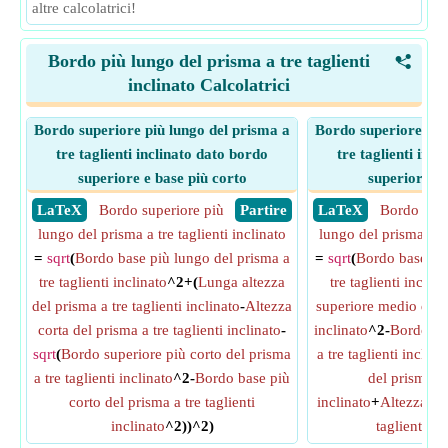
altre calcolatrici!
Bordo più lungo del prisma a tre taglienti
<
inclinato Calcolatrici
Bordo superiore più lungo del prisma a
Bordo superiore più
tre taglienti inclinato dato bordo
tre taglienti inc
superiore e base più corto
superiore e
​ LaTeX
Bordo superiore più
​ Partire
​ LaTeX
Bordo supe
lungo del prisma a tre taglienti inclinato
lungo del prisma a tr
=
sqrt
(
Bordo base più lungo del prisma a
=
sqrt
(
Bordo base più
tre taglienti inclinato
^2+(
Lunga altezza
tre taglienti inclina
del prisma a tre taglienti inclinato
-
Altezza
superiore medio del p
corta del prisma a tre taglienti inclinato
-
inclinato
^2-
Bordo ba
sqrt
(
Bordo superiore più corto del prisma
a tre taglienti inclina
a tre taglienti inclinato
^2-
Bordo base più
del prisma a 
corto del prisma a tre taglienti
inclinato
+
Altezza me
inclinato
^2))^2)
taglienti in