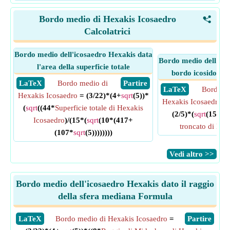
Bordo medio di Hexakis Icosaedro
<
Calcolatrici
Bordo medio dell'icosaedro Hexakis data
Bordo medio dell'ico
l'area della superficie totale
bordo icosidodec
​ LaTeX
Bordo medio di
​ Partire
​ LaTeX
Bordo m
Hexakis Icosaedro
= (3/22)*(4+
sqrt
(5))*
Hexakis Icosaedro
= 
(
sqrt
((44*
Superficie totale di Hexakis
(2/5)*(
sqrt
(15*(5-
Icosaedro
)/(15*(
sqrt
(10*(417+
troncato di Hex
(107*
sqrt
(5))))))))
​Vedi altro >>
Bordo medio dell'icosaedro Hexakis dato il raggio
della sfera mediana Formula
​LaTeX
Bordo medio di Hexakis Icosaedro
=
​Partire