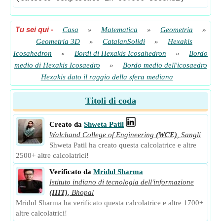
Tu sei qui
-
Casa
»
Matematica
»
Geometria
»
Geometria 3D
»
CatalanSolidi
»
Hexakis
Icosahedron
»
Bordi di Hexakis Icosahedron
»
Bordo
medio di Hexakis Icosaedro
»
Bordo medio dell'icosaedro
Hexakis dato il raggio della sfera mediana
Titoli di coda
Creato da
Shweta Patil
Walchand College of Engineering
(WCE)
,
Sangli
Shweta Patil ha creato questa calcolatrice e altre
2500+ altre calcolatrici!
Verificato da
Mridul Sharma
Istituto indiano di tecnologia dell'informazione
(IIIT)
,
Bhopal
Mridul Sharma ha verificato questa calcolatrice e altre 1700+
altre calcolatrici!