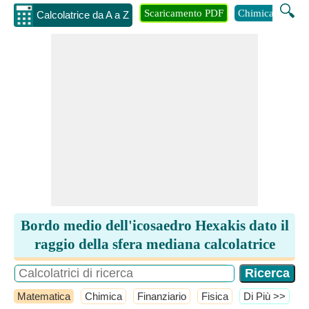
🔍
Scaricamento PDF
Chimica
Inge
Calcolatrice da A a Z
Bordo medio dell'icosaedro Hexakis dato il
raggio della sfera mediana calcolatrice
Matematica
Chimica
Finanziario
Fisica
​Di Più >>