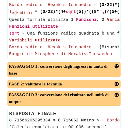
Bordo medio di Hexakis Icosaedro
= (3/22)*(4+
s
l
= (3/22)*(4+
sqrt
(5))*((8*
r
)/(5+(3*
s
e(Medium)
m
Questa formula utilizza
1
Funzioni
,
2
Variabil
Funzioni utilizzate
sqrt
- Una funzione radice quadrata è una funz
Variabili utilizzate
Bordo medio di Hexakis Icosaedro
-
(Misurato i
Raggio di Midsphere di Hexakis Icosaedro
-
(Mi
PASSAGGIO 1: conversione degli ingressi in unità di
base
FASE 2: valutare la formula
PASSAGGIO 3: conversione del risultato nell'unità di
output
RISPOSTA FINALE
8.71566205295334
≈
8.715662 Metro
<--
Bordo me
(Calcolo completato in 00.006 secondi)