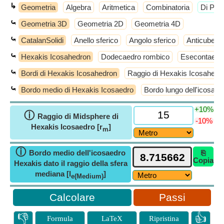
↳
Geometria
Algebra
Aritmetica
Combinatoria
​Di Più
⤿
Geometria 3D
Geometria 2D
Geometria 4D
⤿
CatalanSolidi
Anello sferico
Angolo sferico
Anticube
⤿
Hexakis Icosahedron
Dodecaedro rombico
Esecontaedro
⤿
Bordi di Hexakis Icosahedron
Raggio di Hexakis Icosahedr
⤿
Bordo medio di Hexakis Icosaedro
Bordo lungo dell'icosae
+10%
ⓘ
Raggio di Midsphere di
-10%
Hexakis Icosaedro [r
]
m
ⓘ
Bordo medio dell'icosaedro
⎘
Copia
Hexakis dato il raggio della sfera
mediana [l
]
e(Medium)
Passi
👎
👍
Formula
LaTeX
Ripristina