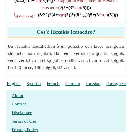
(3/22)*(4+
sqrt
(5))*((8*
Raggio di Midsphere di Hexakis
Icosaedro
)/(5+(3*
sqrt
(5))))
l
= (3/22)*(4+
sqrt
(5))*((8*
r
)/(5+(3*
sqrt
(5))))
e(Medium)
m
Cos'è Hexakis Icosaedro?
Un Hexakis Icosahedron è un poliedro con facce triangolari
identiche ma irregolari. Ha trenta vertici con quattro spigoli,
venti vertici con sei spigoli e dodici vertici con dieci spigoli.
Ha 120 facce, 180 spigoli, 62 vertici.
English
Spanish
French
German
Russian
Portuguese
About
Contact
Disclaimer
Terms of Use
Privacy Policy