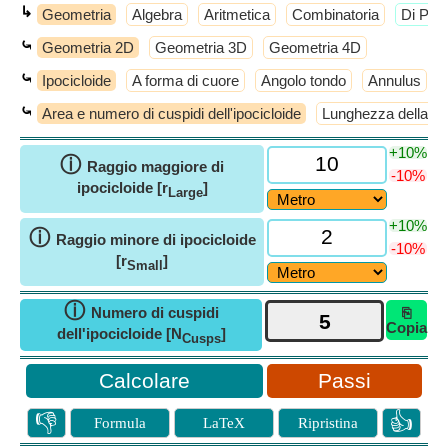
↳
Geometria
Algebra
Aritmetica
Combinatoria
​Di Più
⤿
Geometria 2D
Geometria 3D
Geometria 4D
⤿
Ipocicloide
A forma di cuore
Angolo tondo
Annulus
⤿
Area e numero di cuspidi dell'ipocicloide
Lunghezza della cor
+10%
ⓘ
Raggio maggiore di
-10%
ipocicloide [r
]
Large
+10%
ⓘ
Raggio minore di ipocicloide
-10%
[r
]
Small
ⓘ
Numero di cuspidi
⎘
Copia
dell'ipocicloide [N
]
Cusps
Passi
👎
👍
Formula
LaTeX
Ripristina