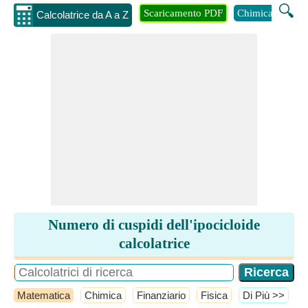
🔍
Scaricamento PDF
Chimica
Inge
Calcolatrice da A a Z
Numero di cuspidi dell'ipocicloide
calcolatrice
Matematica
Chimica
Finanziario
Fisica
​Di Più >>