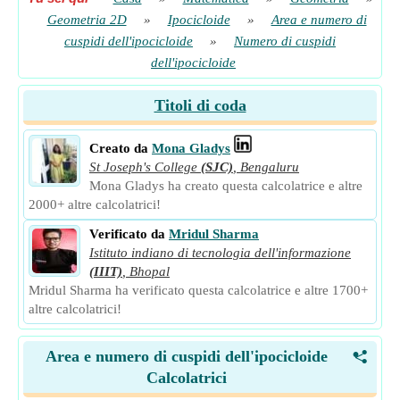
Geometria 2D
»
Ipocicloide
»
Area e numero di
cuspidi dell'ipocicloide
»
Numero di cuspidi
dell'ipocicloide
Titoli di coda
Creato da
Mona Gladys
St Joseph's College
(SJC)
,
Bengaluru
Mona Gladys ha creato questa calcolatrice e altre
2000+ altre calcolatrici!
Verificato da
Mridul Sharma
Istituto indiano di tecnologia dell'informazione
(IIIT)
,
Bhopal
Mridul Sharma ha verificato questa calcolatrice e altre 1700+
altre calcolatrici!
Area e numero di cuspidi dell'ipocicloide
<
Calcolatrici