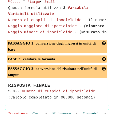
N
=
r
/
r
Cusps
Large
Small
Questa formula utilizza
3
Variabili
Variabili utilizzate
Numero di cuspidi di ipocicloide
- Il numero di
Raggio maggiore di ipocicloide
-
(Misurato in 
Raggio minore di ipocicloide
-
(Misurato in Me
PASSAGGIO 1: conversione degli ingressi in unità di
base
FASE 2: valutare la formula
PASSAGGIO 3: conversione del risultato nell'unità di
output
RISPOSTA FINALE
5
<--
Numero di cuspidi di ipocicloide
(Calcolo completato in 00.006 secondi)
Tu sei qui
-
Casa
»
Matematica
»
Geometria
»