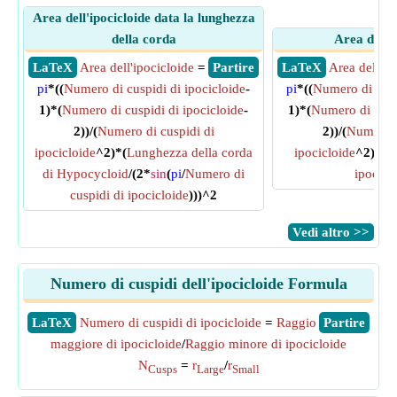
Area dell'ipocicloide data la lunghezza
della corda
Area dell'i
​ LaTeX
Area dell'ipocicloide
=
​ Partire
​ LaTeX
Area dell'ip
pi
*((
Numero di cuspidi di ipocicloide
-
pi
*((
Numero di cusp
1)*(
Numero di cuspidi di ipocicloide
-
1)*(
Numero di cuspi
2))/(
Numero di cuspidi di
2))/(
Numero d
ipocicloide
^2)*(
Lunghezza della corda
ipocicloide
^2)*
Ra
di Hypocycloid
/(2*
sin
(
pi
/
Numero di
ipocicl
cuspidi di ipocicloide
)))^2
​Vedi altro >>
Numero di cuspidi dell'ipocicloide Formula
​LaTeX
Numero di cuspidi di ipocicloide
=
Raggio
​Partire
maggiore di ipocicloide
/
Raggio minore di ipocicloide
N
=
r
/
r
Cusps
Large
Small