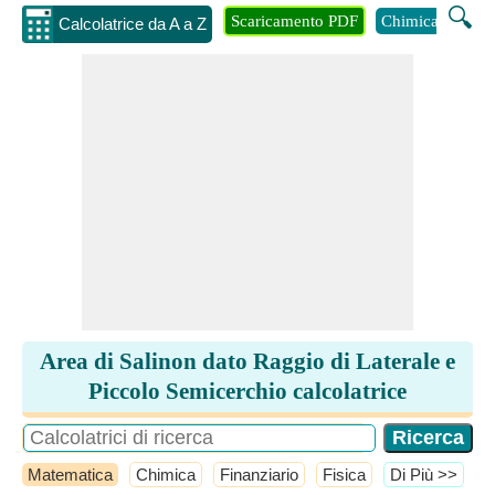
🔍
Scaricamento PDF
Chimica
Inge
Calcolatrice da A a Z
Area di Salinon dato Raggio di Laterale e
Piccolo Semicerchio calcolatrice
Matematica
Chimica
Finanziario
Fisica
​Di Più >>