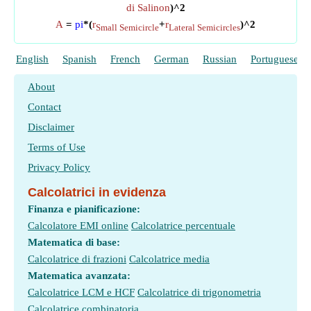
di Salinon
)^2
A
=
pi
*(
r
+
r
)^2
Small Semicircle
Lateral Semicircles
English
Spanish
French
German
Russian
Portuguese
About
Contact
Disclaimer
Terms of Use
Privacy Policy
Calcolatrici in evidenza
Finanza e pianificazione:
Calcolatore EMI online
Calcolatrice percentuale
Matematica di base:
Calcolatrice di frazioni
Calcolatrice media
Matematica avanzata:
Calcolatrice LCM e HCF
Calcolatrice di trigonometria
Calcolatrice combinatoria