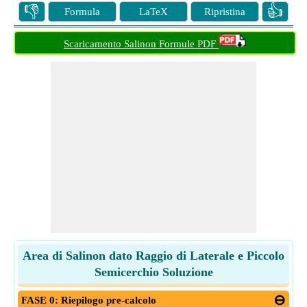
👎
👍
Formula
LaTeX
Ripristina
Scaricamento Salinon Formule PDF
Area di Salinon dato Raggio di Laterale e Piccolo
Semicerchio Soluzione
FASE 0: Riepilogo pre-calcolo