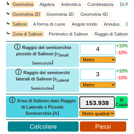
↳
Geometria
Algebra
Aritmetica
Combinatoria
​Di Più
⤿
Geometria 2D
Geometria 3D
Geometria 4D
⤿
Salinon
A forma di cuore
Angolo tondo
Annulus
​Di 
⤿
Zona di Salinon
Perimetro di Salinon
Raggio di Salinon
+10%
ⓘ
Raggio del semicerchio
-10%
piccolo di Salinon [r
Small
]
Semicircle
+10%
ⓘ
Raggio dei semicerchi
-10%
laterali di Salinon [r
Lateral
]
Semicircles
ⓘ
⎘
Area di Salinon dato Raggio
Copia
di Laterale e Piccolo
Semicerchio [A]
Passi