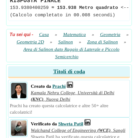
RISPOSTA FINALE
153.9380400259
≈
153.938 Metro quadrato
<--
Zo
(Calcolo completato in 00.008 secondi)
Tu sei qui
-
Casa
»
Matematica
»
Geometria
»
Geometria 2D
»
Salinon
»
Zona di Salinon
»
Area di Salinon dato Raggio di Laterale e Piccolo
Semicerchio
Titoli di coda
Creato da
Prachi
Kamala Nehru College, Università di Delhi
(KNC)
,
Nuova Delhi
Prachi ha creato questa calcolatrice e altre 50+ altre
calcolatrici!
Verificato da
Shweta Patil
Walchand College of Engineering
(WCE)
,
Sangli
Shweta Patil ha verificato questa calcolatrice e