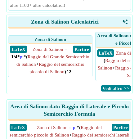
altre 1100+ altre calcolatrici!
Zona di Salinon Calcolatrici
<
Area di Salinon dato
Zona di Salinon
e Piccolo S
​ LaTeX
Zona di Salinon
=
​ Partire
​ LaTeX
Zona di Sal
1/4*
pi
*(
Raggio del Grande Semicerchio
(
Raggio del semic
di Salinon
+
Raggio del semicerchio
Salinon
+
Raggio dei s
piccolo di Salinon
)^2
Salin
​Vedi altro >>
Area di Salinon dato Raggio di Laterale e Piccolo
Semicerchio Formula
​LaTeX
Zona di Salinon
=
pi
*(
Raggio del
​Partire
semicerchio piccolo di Salinon
+
Raggio dei semicerchi laterali