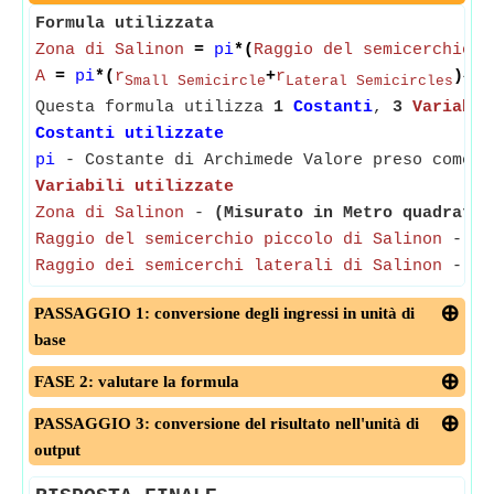
Formula utilizzata
Zona di Salinon
=
pi
*(
Raggio del semicerchio p
A
=
pi
*(
r
+
r
)^2
Small Semicircle
Lateral Semicircles
Questa formula utilizza
1
Costanti
,
3
Variabil
Costanti utilizzate
pi
- Costante di Archimede Valore preso come 3
Variabili utilizzate
Zona di Salinon
-
(Misurato in Metro quadrato)
Raggio del semicerchio piccolo di Salinon
-
(M
Raggio dei semicerchi laterali di Salinon
-
(M
PASSAGGIO 1: conversione degli ingressi in unità di
base
FASE 2: valutare la formula
PASSAGGIO 3: conversione del risultato nell'unità di
output