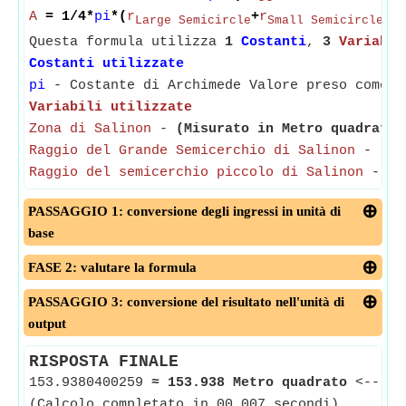
A
= 1/4*
pi
*(
r
+
r
)^
Large Semicircle
Small Semicircle
Questa formula utilizza
1
Costanti
,
3
Variabil
Costanti utilizzate
pi
- Costante di Archimede Valore preso come 3
Variabili utilizzate
Zona di Salinon
-
(Misurato in Metro quadrato)
Raggio del Grande Semicerchio di Salinon
-
(Mi
Raggio del semicerchio piccolo di Salinon
-
(M
PASSAGGIO 1: conversione degli ingressi in unità di
base
FASE 2: valutare la formula
PASSAGGIO 3: conversione del risultato nell'unità di
output
RISPOSTA FINALE
153.9380400259
≈
153.938 Metro quadrato
<--
Zo
(Calcolo completato in 00.007 secondi)