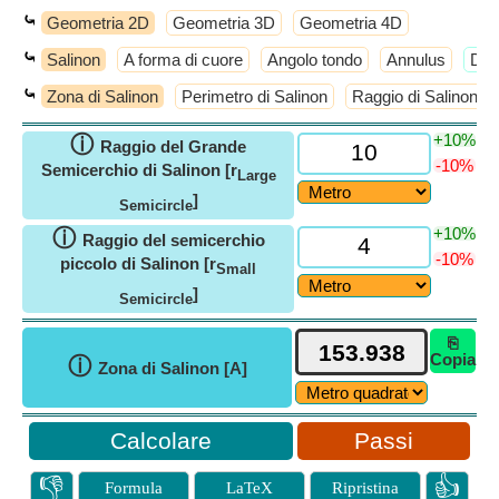
⤿
Geometria 2D
Geometria 3D
Geometria 4D
⤿
Salinon
A forma di cuore
Angolo tondo
Annulus
​Di 
⤿
Zona di Salinon
Perimetro di Salinon
Raggio di Salinon
+10%
ⓘ
Raggio del Grande
-10%
Semicerchio di Salinon [r
Large
]
Semicircle
+10%
ⓘ
Raggio del semicerchio
-10%
piccolo di Salinon [r
Small
]
Semicircle
⎘
Copia
ⓘ
Zona di Salinon [A]
Passi
👎
👍
Formula
LaTeX
Ripristina