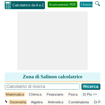
🔍
Scaricamento PDF
Chimica
Inge
Calcolatrice da A a Z
Zona di Salinon calcolatrice
Matematica
Chimica
Finanziario
Fisica
​Di Più >>
↳
Geometria
Algebra
Aritmetica
Combinatoria
​Di Più