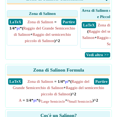
Area di Salinon dato
Zona di Salinon
e Piccolo S
​ LaTeX
Zona di Salinon
=
​ Partire
​ LaTeX
Zona di Sal
1/4*
pi
*(
Raggio del Grande Semicerchio
(
Raggio del semic
di Salinon
+
Raggio del semicerchio
Salinon
+
Raggio dei s
piccolo di Salinon
)^2
Salin
​Vedi altro >>
Zona di Salinon Formula
​LaTeX
Zona di Salinon
= 1/4*
pi
*(
Raggio del
​Partire
Grande Semicerchio di Salinon
+
Raggio del semicerchio
piccolo di Salinon
)^2
A
= 1/4*
pi
*(
r
+
r
)^2
Large Semicircle
Small Semicircle
Cos'è un Salinon?