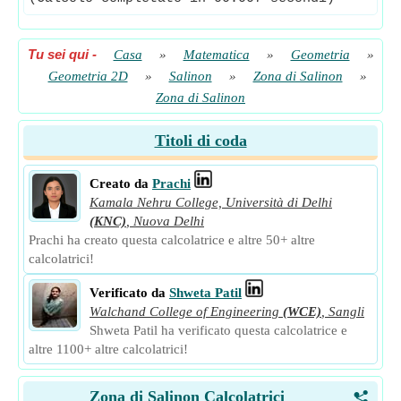
Tu sei qui
-
Casa
»
Matematica
»
Geometria
»
Geometria 2D
»
Salinon
»
Zona di Salinon
»
Zona di Salinon
Titoli di coda
Creato da
Prachi
Kamala Nehru College, Università di Delhi
(KNC)
,
Nuova Delhi
Prachi ha creato questa calcolatrice e altre 50+ altre
calcolatrici!
Verificato da
Shweta Patil
Walchand College of Engineering
(WCE)
,
Sangli
Shweta Patil ha verificato questa calcolatrice e
altre 1100+ altre calcolatrici!
Zona di Salinon Calcolatrici
<