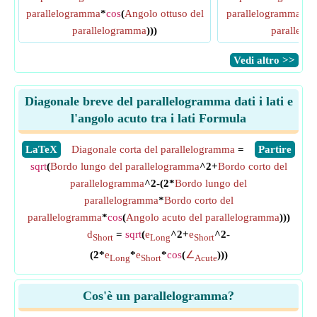
parallelogramma
*
cos
(
Angolo ottuso del
parallelogramma
*
co
parallelogramma
)))
parallelo
​Vedi altro >>
Diagonale breve del parallelogramma dati i lati e
l'angolo acuto tra i lati Formula
​LaTeX
Diagonale corta del parallelogramma
=
​Partire
sqrt
(
Bordo lungo del parallelogramma
^2+
Bordo corto del
parallelogramma
^2-(2*
Bordo lungo del
parallelogramma
*
Bordo corto del
parallelogramma
*
cos
(
Angolo acuto del parallelogramma
)))
d
=
sqrt
(
e
^2+
e
^2-
Short
Long
Short
(2*
e
*
e
*
cos
(
∠
)))
Long
Short
Acute
Cos'è un parallelogramma?