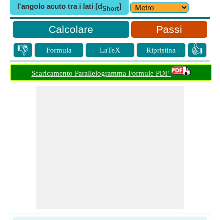
l'angolo acuto tra i lati [d
]
Short
Passi
👎
👍
Formula
LaTeX
Ripristina
Scaricamento Parallelogramma Formule PDF