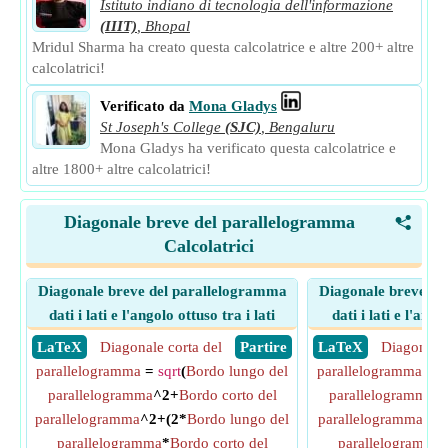
Istituto indiano di tecnologia dell'informazione
(IIIT)
,
Bhopal
Mridul Sharma ha creato questa calcolatrice e altre 200+ altre
calcolatrici!
Verificato da
Mona Gladys
St Joseph's College
(SJC)
,
Bengaluru
Mona Gladys ha verificato questa calcolatrice e
altre 1800+ altre calcolatrici!
Diagonale breve del parallelogramma
<
Calcolatrici
Diagonale breve del parallelogramma
Diagonale breve de
dati i lati e l'angolo ottuso tra i lati
dati i lati e l'ango
​ LaTeX
Diagonale corta del
​ Partire
​ LaTeX
Diagonale 
parallelogramma
=
sqrt
(
Bordo lungo del
parallelogramma
=
s
parallelogramma
^2+
Bordo corto del
parallelogramma
^
parallelogramma
^2+(2*
Bordo lungo del
parallelogramma
^2-
parallelogramma
*
Bordo corto del
parallelogramma