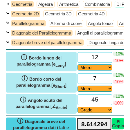
↳
Geometria
Algebra
Aritmetica
Combinatoria
​Di Più
⤿
Geometria 2D
Geometria 3D
Geometria 4D
⤿
Parallelogramma
A forma di cuore
Angolo tondo
Annul
⤿
Diagonale del Parallelogramma
Angoli di parallelogramma
⤿
Diagonale breve del parallelogramma
Diagonale lunga del 
+10%
ⓘ
Bordo lungo del
-10%
parallelogramma [e
]
Long
+10%
ⓘ
Bordo corto del
-10%
parallelogramma [e
]
Short
+10%
ⓘ
Angolo acuto del
-10%
parallelogramma [∠
]
Acute
ⓘ
Diagonale breve del
⎘
Copia
parallelogramma dati i lati e