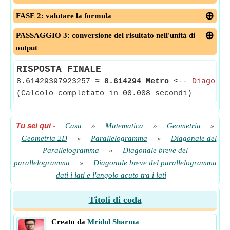
FASE 2: valutare la formula
PASSAGGIO 3: conversione del risultato nell'unità di
output
RISPOSTA FINALE
8.61429397923257
≈
8.614294 Metro
<--
Diagonal
(Calcolo completato in 00.008 secondi)
Tu sei qui
-
Casa
»
Matematica
»
Geometria
»
Geometria 2D
»
Parallelogramma
»
Diagonale del
Parallelogramma
»
Diagonale breve del
parallelogramma
»
Diagonale breve del parallelogramma
dati i lati e l'angolo acuto tra i lati
Titoli di coda
Creato da
Mridul Sharma