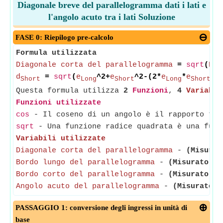
Diagonale breve del parallelogramma dati i lati e
l'angolo acuto tra i lati Soluzione
FASE 0: Riepilogo pre-calcolo
Formula utilizzata
Diagonale corta del parallelogramma
=
sqrt
(
Bor
d
=
sqrt
(
e
^2+
e
^2-(2*
e
*
e
*
c
Short
Long
Short
Long
Short
Questa formula utilizza
2
Funzioni
,
4
Variabil
Funzioni utilizzate
cos
- Il coseno di un angolo è il rapporto tra
sqrt
- Una funzione radice quadrata è una funz
Variabili utilizzate
Diagonale corta del parallelogramma
-
(Misurat
Bordo lungo del parallelogramma
-
(Misurato in
Bordo corto del parallelogramma
-
(Misurato in
Angolo acuto del parallelogramma
-
(Misurato i
PASSAGGIO 1: conversione degli ingressi in unità di
base