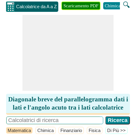
🔍
Scaricamento PDF
Chimica
Inge
Calcolatrice da A a Z
Diagonale breve del parallelogramma dati i
lati e l'angolo acuto tra i lati calcolatrice
Matematica
Chimica
Finanziario
Fisica
​Di Più >>