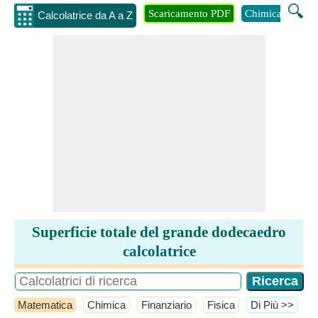
🔍
Scaricamento PDF
Chimica
Inge
Calcolatrice da A a Z
Superficie totale del grande dodecaedro
calcolatrice
Matematica
Chimica
Finanziario
Fisica
​Di Più >>