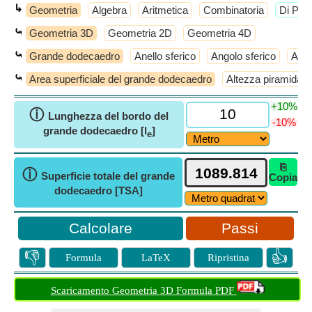
↳
Geometria
Algebra
Aritmetica
Combinatoria
​Di Più
⤿
Geometria 3D
Geometria 2D
Geometria 4D
⤿
Grande dodecaedro
Anello sferico
Angolo sferico
Anti
⤿
Area superficiale del grande dodecaedro
Altezza piramidale
+10%
ⓘ
Lunghezza del bordo del
-10%
grande dodecaedro [l
]
e
⎘
ⓘ
Superficie totale del grande
Copia
dodecaedro [TSA]
Passi
👎
👍
Formula
LaTeX
Ripristina
Scaricamento Geometria 3D Formula PDF