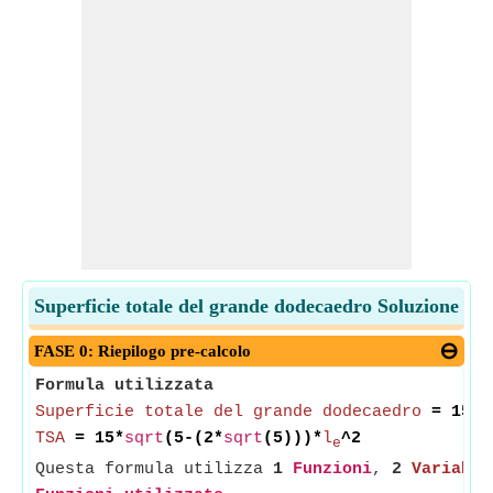
Superficie totale del grande dodecaedro Soluzione
FASE 0: Riepilogo pre-calcolo
Formula utilizzata
Superficie totale del grande dodecaedro
= 15*
s
TSA
= 15*
sqrt
(5-(2*
sqrt
(5)))*
l
^2
e
Questa formula utilizza
1
Funzioni
,
2
Variabil