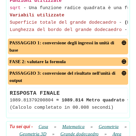
Funzioni utilizzate
sqrt
- Una funzione radice quadrata è una funz
Variabili utilizzate
Superficie totale del grande dodecaedro
-
(Mis
Lunghezza del bordo del grande dodecaedro
-
(M
PASSAGGIO 1: conversione degli ingressi in unità di
base
FASE 2: valutare la formula
PASSAGGIO 3: conversione del risultato nell'unità di
output
RISPOSTA FINALE
1089.81379200804
≈
1089.814 Metro quadrato
<-
(Calcolo completato in 00.008 secondi)
Tu sei qui
-
Casa
»
Matematica
»
Geometria
»
Geometria 3D
»
Grande dodecaedro
»
Area