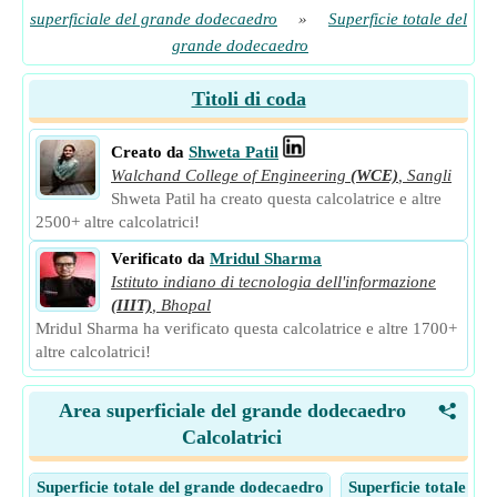
superficiale del grande dodecaedro
»
Superficie totale del
grande dodecaedro
Titoli di coda
Creato da
Shweta Patil
Walchand College of Engineering
(WCE)
,
Sangli
Shweta Patil ha creato questa calcolatrice e altre
2500+ altre calcolatrici!
Verificato da
Mridul Sharma
Istituto indiano di tecnologia dell'informazione
(IIIT)
,
Bhopal
Mridul Sharma ha verificato questa calcolatrice e altre 1700+
altre calcolatrici!
Area superficiale del grande dodecaedro
<
Calcolatrici
Superficie totale del grande dodecaedro
Superficie totale de