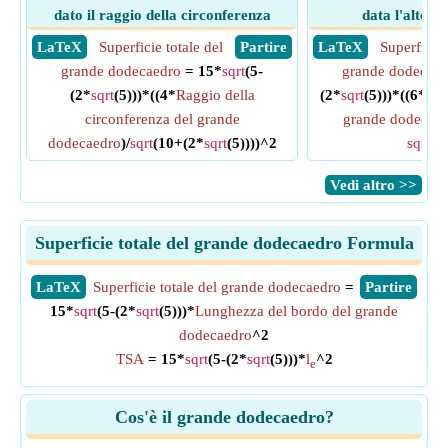
dato il raggio della circonferenza
data l'altezz
​ LaTeX
Superficie totale del
​ Partire
​ LaTeX
Superficie 
grande dodecaedro
= 15*
sqrt
(5-
grande dodecaed
(2*
sqrt
(5)))*((4*
Raggio della
(2*
sqrt
(5)))*((6*
Alt
circonferenza del grande
grande dodecae
dodecaedro
)/
sqrt
(10+(2*
sqrt
(5))))^2
sqrt
(5
​Vedi altro >>
Superficie totale del grande dodecaedro Formula
​LaTeX
Superficie totale del grande dodecaedro
=
​Partire
15*
sqrt
(5-(2*
sqrt
(5)))*
Lunghezza del bordo del grande
dodecaedro
^2
TSA
= 15*
sqrt
(5-(2*
sqrt
(5)))*
l
^2
e
Cos'è il grande dodecaedro?