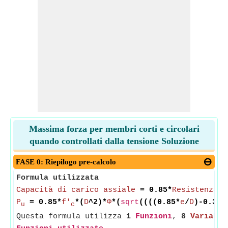
Massima forza per membri corti e circolari
quando controllati dalla tensione Soluzione
FASE 0: Riepilogo pre-calcolo
Formula utilizzata
Capacità di carico assiale
= 0.85*
Resistenza a
P
= 0.85*
f'
*(
D
^2)*
Φ
*(
sqrt
((((0.85*
e
/
D
)-0.38)
u
c
Questa formula utilizza
1
Funzioni
,
8
Variabil