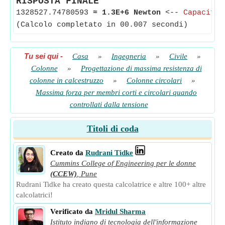
RISPOSTA FINALE
1328527.74780593
≈
1.3E+6 Newton
<--
Capacità 
(Calcolo completato in 00.007 secondi)
Tu sei qui
-
Casa
»
Ingegneria
»
Civile
»
Colonne
»
Progettazione di massima resistenza di
colonne in calcestruzzo
»
Colonne circolari
»
Massima forza per membri corti e circolari quando
controllati dalla tensione
Titoli di coda
Creato da
Rudrani Tidke
Cummins College of Engineering per le donne
(CCEW)
,
Pune
Rudrani Tidke ha creato questa calcolatrice e altre 100+ altre
calcolatrici!
Verificato da
Mridul Sharma
Istituto indiano di tecnologia dell'informazione