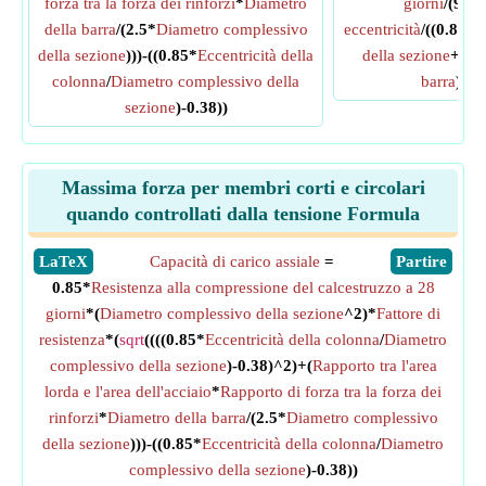
forza tra la forza dei rinforzi
*
Diametro
giorni
/(9.6*
della barra
/(2.5*
Diametro complessivo
eccentricità
/((0.8*
Di
della sezione
)))-((0.85*
Eccentricità della
della sezione
+0.6
colonna
/
Diametro complessivo della
barra
)^2)
sezione
)-0.38))
Massima forza per membri corti e circolari
quando controllati dalla tensione Formula
​LaTeX
Capacità di carico assiale
=
​Partire
0.85*
Resistenza alla compressione del calcestruzzo a 28
giorni
*(
Diametro complessivo della sezione
^2)*
Fattore di
resistenza
*(
sqrt
((((0.85*
Eccentricità della colonna
/
Diametro
complessivo della sezione
)-0.38)^2)+(
Rapporto tra l'area
lorda e l'area dell'acciaio
*
Rapporto di forza tra la forza dei
rinforzi
*
Diametro della barra
/(2.5*
Diametro complessivo
della sezione
)))-((0.85*
Eccentricità della colonna
/
Diametro
complessivo della sezione
)-0.38))