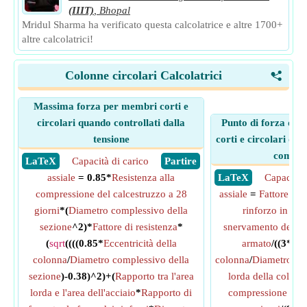
(IIIT)
,
Bhopal
Mridul Sharma ha verificato questa calcolatrice e altre 1700+
altre calcolatrici!
Colonne circolari Calcolatrici
<
Massima forza per membri corti e
circolari quando controllati dalla
Punto di forza def
tensione
corti e circolari qu
compre
​ LaTeX
Capacità di carico
​ Partire
assiale
= 0.85*
Resistenza alla
​ LaTeX
Capacità 
compressione del calcestruzzo a 28
assiale
=
Fattore di 
giorni
*(
Diametro complessivo della
rinforzo in acc
sezione
^2)*
Fattore di resistenza
*
snervamento dell'a
(
sqrt
((((0.85*
Eccentricità della
armato
/((3*
Ecc
colonna
/
Diametro complessivo della
colonna
/
Diametro del
sezione
)-0.38)^2)+(
Rapporto tra l'area
lorda della colonn
lorda e l'area dell'acciaio
*
Rapporto di
compressione del 