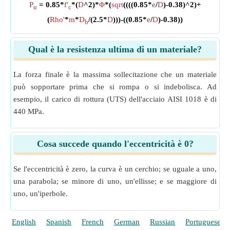
P
= 0.85*
f'
*(
D
^2)*
Φ
*(
sqrt
((((0.85*
e
/
D
)-0.38)^2)+
u
c
(
Rho'
*
m
*
D
/(2.5*
D
)))-((0.85*
e
/
D
)-0.38))
b
Qual è la resistenza ultima di un materiale?
La forza finale è la massima sollecitazione che un materiale
può sopportare prima che si rompa o si indebolisca. Ad
esempio, il carico di rottura (UTS) dell'acciaio AISI 1018 è di
440 MPa.
Cosa succede quando l'eccentricità è 0?
Se l'eccentricità è zero, la curva è un cerchio; se uguale a uno,
una parabola; se minore di uno, un'ellisse; e se maggiore di
uno, un'iperbole.
English
Spanish
French
German
Russian
Portuguese