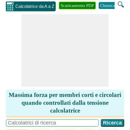
🔍
Scaricamento PDF
Chimica
Inge
Calcolatrice da A a Z
Massima forza per membri corti e circolari
quando controllati dalla tensione
calcolatrice