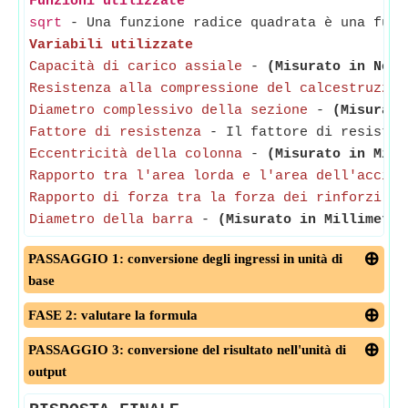
Funzioni utilizzate
sqrt
- Una funzione radice quadrata è una funz
Variabili utilizzate
Capacità di carico assiale
-
(Misurato in Newt
Resistenza alla compressione del calcestruzzo 
Diametro complessivo della sezione
-
(Misurato
Fattore di resistenza
- Il fattore di resistenz
Eccentricità della colonna
-
(Misurato in Mill
Rapporto tra l'area lorda e l'area dell'acciai
Rapporto di forza tra la forza dei rinforzi
- I
Diametro della barra
-
(Misurato in Millimetro
PASSAGGIO 1: conversione degli ingressi in unità di
base
FASE 2: valutare la formula
PASSAGGIO 3: conversione del risultato nell'unità di
output