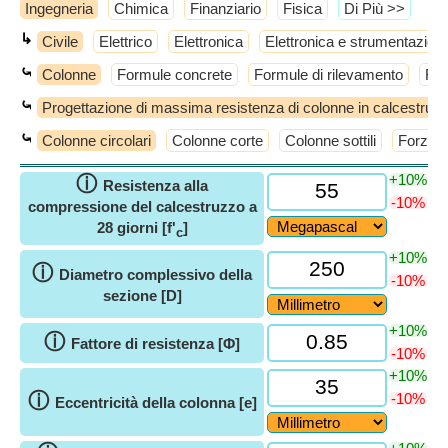
Ingegneria
Chimica
Finanziario
Fisica
​Di Più >>
↳
Civile
Elettrico
Elettronica
Elettronica e strumentazion
⤿
Colonne
Formule concrete
Formule di rilevamento
For
⤿
Progettazione di massima resistenza di colonne in calcestruz
⤿
Colonne circolari
Colonne corte
Colonne sottili
Forza d
+10%
ⓘ
Resistenza alla
-10%
compressione del calcestruzzo a
28 giorni [f'
]
c
+10%
ⓘ
Diametro complessivo della
-10%
sezione [D]
+10%
ⓘ
Fattore di resistenza [Φ]
-10%
+10%
ⓘ
-10%
Eccentricità della colonna [e]