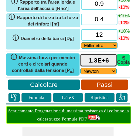
+10%
ⓘ
Rapporto tra l'area lorda e
-10%
l'area dell'acciaio [Rho']
+10%
ⓘ
Rapporto di forza tra la forza
-10%
dei rinforzi [m]
+10%
ⓘ
-10%
Diametro della barra [D
]
b
ⓘ
Massima forza per membri
⎘
Copia
corti e circolari quando
controllati dalla tensione [P
]
u
Passi
👎
👍
Formula
LaTeX
Ripristina
Scaricamento Progettazione di massima resistenza di colonne in
calcestruzzo Formule PDF