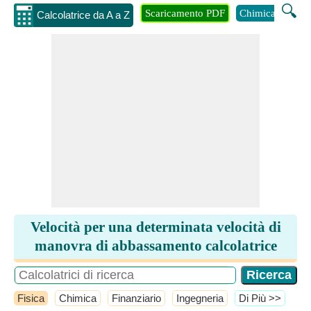
🔍
Scaricamento PDF
Chimica
Inge
Calcolatrice da A a Z
Velocità per una determinata velocità di
manovra di abbassamento calcolatrice
Fisica
Chimica
Finanziario
Ingegneria
​Di Più >>