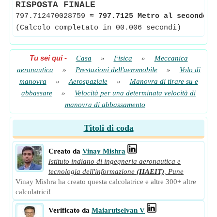
RISPOSTA FINALE
797.712470028759
≈
797.7125 Metro al secondo
<
(Calcolo completato in 00.006 secondi)
Tu sei qui
-
Casa
»
Fisica
»
Meccanica
aeronautica
»
Prestazioni dell'aeromobile
»
Volo di
manovra
»
Aerospaziale
»
Manovra di tirare su e
abbassare
»
Velocità per una determinata velocità di
manovra di abbassamento
Titoli di coda
Creato da
Vinay Mishra
Istituto indiano di ingegneria aeronautica e
tecnologia dell'informazione
(IIAEIT)
,
Pune
Vinay Mishra ha creato questa calcolatrice e altre 300+ altre
calcolatrici!
Verificato da
Maiarutselvan V