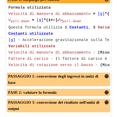
Formula utilizzata
Velocità di manovra di abbassamento
=
[g]
*(1+
F
V
=
[g]
*(1+
n
)/
ω
pull-down
pull-down
Questa formula utilizza
1
Costanti
,
3
Variabil
Costanti utilizzate
[g]
- Accelerazione gravitazionale sulla Terra
Variabili utilizzate
Velocità di manovra di abbassamento
-
(Misurat
Fattore di carico
- Il fattore di carico è il 
Velocità di rotazione verso il basso
-
(Misura
PASSAGGIO 1: conversione degli ingressi in unità di
base
FASE 2: valutare la formula
PASSAGGIO 3: conversione del risultato nell'unità di
output