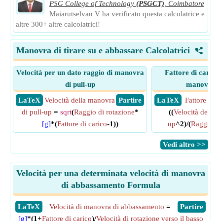
PSG College of Technology
(PSGCT)
,
Coimbatore
Maiarutselvan V ha verificato questa calcolatrice e
altre 300+ altre calcolatrici!
Manovra di tirare su e abbassare Calcolatrici
<
Velocità per un dato raggio di manovra
Fattore di carico 
di pull-up
manovra de
​ LaTeX
Velocità della manovra
​ Partire
​ LaTeX
Fattore di c
di pull-up
=
sqrt
(
Raggio di rotazione
*
((
Velocità della 
[g]
*(
Fattore di carico
-1))
up
^2)/(
Raggio di
​Vedi altro >>
Velocità per una determinata velocità di manovra
di abbassamento Formula
​LaTeX
Velocità di manovra di abbassamento
=
​Partire
[g]
*(1+
Fattore di carico
)/
Velocità di rotazione verso il basso