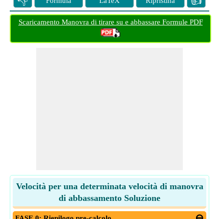
👎
👍
Formula
LaTeX
Ripristina
Scaricamento Manovra di tirare su e abbassare Formule PDF
Velocità per una determinata velocità di manovra
di abbassamento Soluzione
FASE 0: Riepilogo pre-calcolo