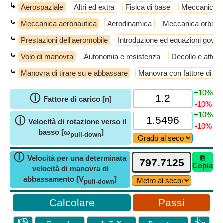
↳
Aerospaziale
Altri ed extra
Fisica di base
Meccanico
⤿
Meccanica aeronautica
Aerodinamica
Meccanica orbital
⤿
Prestazioni dell'aeromobile
Introduzione ed equazioni gover
⤿
Volo di manovra
Autonomia e resistenza
Decollo e atterr
⤿
Manovra di tirare su e abbassare
Manovra con fattore di car
+10%
ⓘ
Fattore di carico [n]
-10%
+10%
ⓘ
Velocità di rotazione verso il
-10%
basso [ω
]
pull-down
ⓘ
Velocità per una determinata
⎘
Copia
velocità di manovra di
abbassamento [V
]
pull-down
Passi