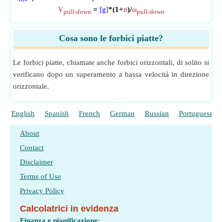
V
=
[g]
*(1+
n
)/
ω
pull-down
pull-down
Cosa sono le forbici piatte?
Le forbici piatte, chiamate anche forbici orizzontali, di solito si
verificano dopo un superamento a bassa velocità in direzione
orizzontale.
English
Spanish
French
German
Russian
Portuguese
About
Contact
Disclaimer
Terms of Use
Privacy Policy
Calcolatrici in evidenza
Finanza e pianificazione: