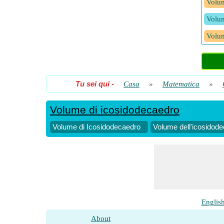
Volum
Volum
Volum
Tu sei qui
-
Casa
»
Matematica
»
Volume di icosidodecaedro
Volume di Icosidodecaedro
Volume dell'icosidodec
Englis
About