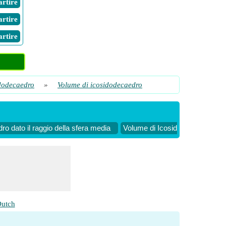
Partire
Partire
Partire
dodecaedro
»
Volume di icosidodecaedro
ro dato il raggio della sfera media
Volume di Icosidodecaedro dato 
utch