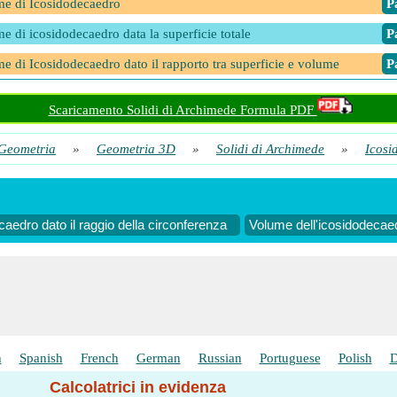
e di Icosidodecaedro
​ 
e di icosidodecaedro data la superficie totale
​ 
e di Icosidodecaedro dato il rapporto tra superficie e volume
​ 
Scaricamento Solidi di Archimede Formula PDF
Geometria
»
Geometria 3D
»
Solidi di Archimede
»
Icosi
aedro dato il raggio della circonferenza
Volume dell'icosidodecaed
h
Spanish
French
German
Russian
Portuguese
Polish
D
Calcolatrici in evidenza