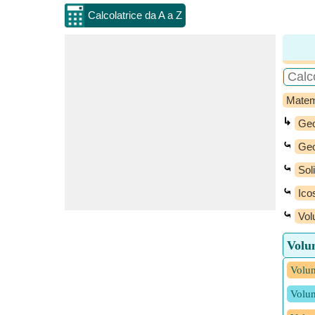
Calcolatrice da A a Z
Matem
↳
Geo
⤿
Geo
⤿
Sol
⤿
Ico
⤿
Vol
Volum
Volum
Volum