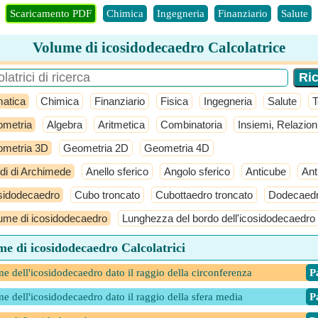
Scaricamento PDF
Chimica
Ingegneria
Finanziario
Salute
Volume di icosidodecaedro Calcolatrice
atica
Chimica
Finanziario
Fisica
Ingegneria
Salute
T
metria
Algebra
Aritmetica
Combinatoria
Insiemi, Relazion
metria 3D
Geometria 2D
Geometria 4D
idi di Archimede
Anello sferico
Angolo sferico
Anticube
Ant
sidodecaedro
Cubo troncato
Cubottaedro troncato
Dodecaedr
ume di icosidodecaedro
Lunghezza del bordo dell'icosidodecaedro
e di icosidodecaedro Calcolatrici
e dell'icosidodecaedro dato il raggio della circonferenza
​ 
e dell'icosidodecaedro dato il raggio della sfera media
​ 