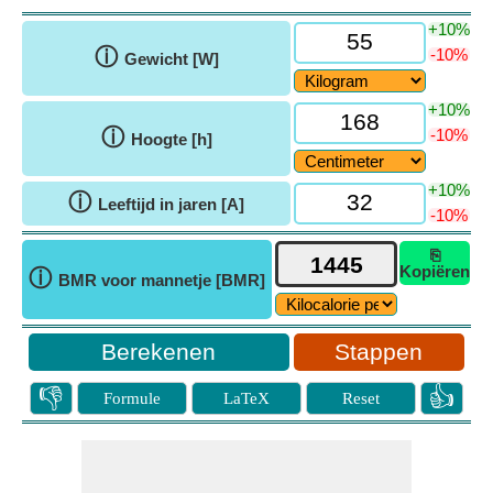
+10%
ⓘ
-10%
Gewicht [W]
+10%
ⓘ
-10%
Hoogte [h]
+10%
ⓘ
Leeftijd in jaren [A]
-10%
⎘
Kopiëren
ⓘ
BMR voor mannetje [BMR]
Stappen
👎
👍
Formule
LaTeX
Reset