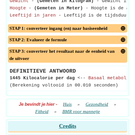
Gewicht
-
(Gemeten in Kilogram)
- Gewicht is de
Hoogte
-
(Gemeten in Meter)
- Hoogte is de afst
Leeftijd in jaren
- Leeftijd is de tijdsduur d
STAP 1: converteer ingang (en) naar basiseenheid
STAP 2: Evalueer de formule
STAP 3: converteer het resultaat naar de eenheid van
de uitvoer
DEFINITIEVE ANTWOORD
1445 Kilocalorie per dag
<--
Basaal metabolism
(Berekening voltooid in 00.010 seconden)
Je bevindt je hier
-
Huis
»
Gezondheid
»
Fitheid
»
BMR voor mannetje
Credits