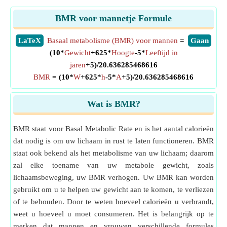
BMR voor mannetje Formule
​LaTeX
Basaal metabolisme (BMR) voor mannen
=
​Gaan
(10*
Gewicht
+625*
Hoogte
-5*
Leeftijd in
jaren
+5)/20.636285468616
BMR
= (10*
W
+625*
h
-5*
A
+5)/20.636285468616
Wat is BMR?
BMR staat voor Basal Metabolic Rate en is het aantal calorieën
dat nodig is om uw lichaam in rust te laten functioneren. BMR
staat ook bekend als het metabolisme van uw lichaam; daarom
zal elke toename van uw metabole gewicht, zoals
lichaamsbeweging, uw BMR verhogen. Uw BMR kan worden
gebruikt om u te helpen uw gewicht aan te komen, te verliezen
of te behouden. Door te weten hoeveel calorieën u verbrandt,
weet u hoeveel u moet consumeren. Het is belangrijk op te
merken dat mannen en vrouwen verschillende formules