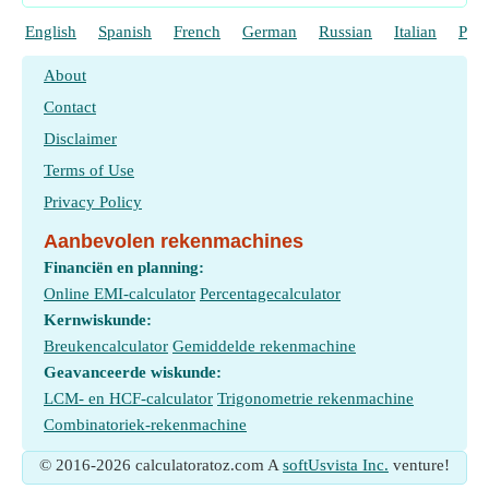
English
Spanish
French
German
Russian
Italian
Port
About
Contact
Disclaimer
Terms of Use
Privacy Policy
Aanbevolen rekenmachines
Financiën en planning:
Online EMI-calculator
Percentagecalculator
Kernwiskunde:
Breukencalculator
Gemiddelde rekenmachine
Geavanceerde wiskunde:
LCM- en HCF-calculator
Trigonometrie rekenmachine
Combinatoriek-rekenmachine
© 2016-2026 calculatoratoz.com A
softUsvista Inc.
venture!