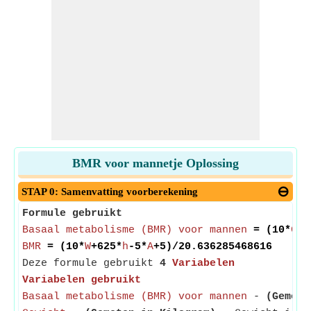
BMR voor mannetje Oplossing
STAP 0: Samenvatting voorberekening
Formule gebruikt
Basaal metabolisme (BMR) voor mannen
= (10*
Gew
BMR
= (10*
W
+625*
h
-5*
A
+5)/20.636285468616
Deze formule gebruikt
4
Variabelen
Variabelen gebruikt
Basaal metabolisme (BMR) voor mannen
-
(Gemete