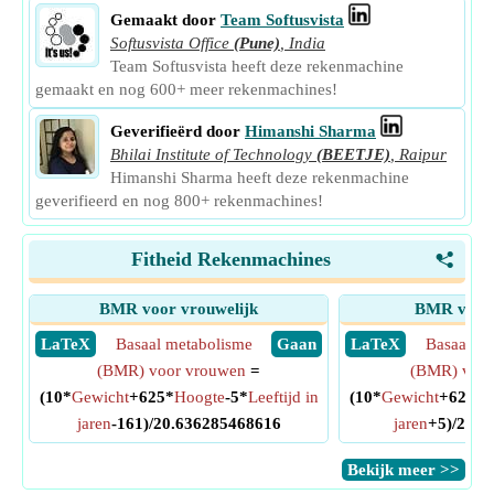
Gemaakt door
Team Softusvista
Softusvista Office
(Pune)
,
India
Team Softusvista heeft deze rekenmachine
gemaakt en nog 600+ meer rekenmachines!
Geverifieërd door
Himanshi Sharma
Bhilai Institute of Technology
(BEETJE)
,
Raipur
Himanshi Sharma heeft deze rekenmachine
geverifieerd en nog 800+ rekenmachines!
Fitheid Rekenmachines
<
BMR voor vrouwelijk
BMR voor 
​ LaTeX
Basaal metabolisme
​ Gaan
​ LaTeX
Basaal me
(BMR) voor vrouwen
=
(BMR) voor
(10*
Gewicht
+625*
Hoogte
-5*
Leeftijd in
(10*
Gewicht
+625*
H
jaren
-161)/20.636285468616
jaren
+5)/20.6
​Bekijk meer >>