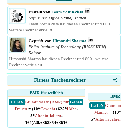
Erstellt von
Team Softusvista
Softusvista Office
(Pune)
,
Indien
Team Softusvista hat diesen Rechner und 600+
weitere Rechner erstellt!
Geprüft von
Himanshi Sharma
Bhilai Institute of Technology
(BISSCHEN)
,
Raipur
Himanshi Sharma hat diesen Rechner und 800+ weitere
Rechner verifiziert!
Fitness Taschenrechner
<
BMR für weiblich
BMR für
​ LaTeX
Grundumsatz (BMR) für
​ Gehen
​ LaTeX
Grundumsat
Frauen
= (10*
Gewicht
+625*
Höhe
-
Männer
= (10*
Gew
5*
Alter in Jahren
-
5*
Alter in Jahren
+5
161)/20.636285468616