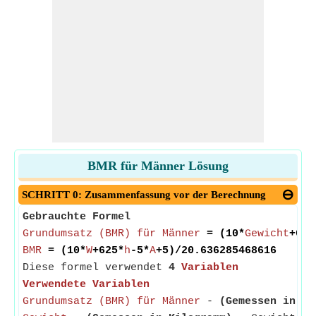
BMR für Männer Lösung
SCHRITT 0: Zusammenfassung vor der Berechnung
Gebrauchte Formel
Grundumsatz (BMR) für Männer
= (10*
Gewicht
+625
BMR
= (10*
W
+625*
h
-5*
A
+5)/20.636285468616
Diese formel verwendet
4
Variablen
Verwendete Variablen
Grundumsatz (BMR) für Männer
-
(Gemessen in Jo