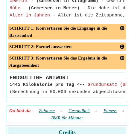
Gewicht
-
(Gemessen in Kilogramm)
- Gewicht ist
Höhe
-
(Gemessen in Meter)
- Die Höhe ist der A
Alter in Jahren
- Alter ist die Zeitspanne, in
SCHRITT 1: Konvertieren Sie die Eingänge in die
Basiseinheit
SCHRITT 2: Formel auswerten
SCHRITT 3: Konvertieren Sie das Ergebnis in die
Ausgabeeinheit
ENDGÜLTIGE ANTWORT
1445 Kilokalorie pro Tag
<--
Grundumsatz (BMR)
(Berechnung in 00.006 sekunden abgeschlossen)
Du bist da
-
Zuhause
»
Gesundheit
»
Fitness
»
BMR für Männer
Credits