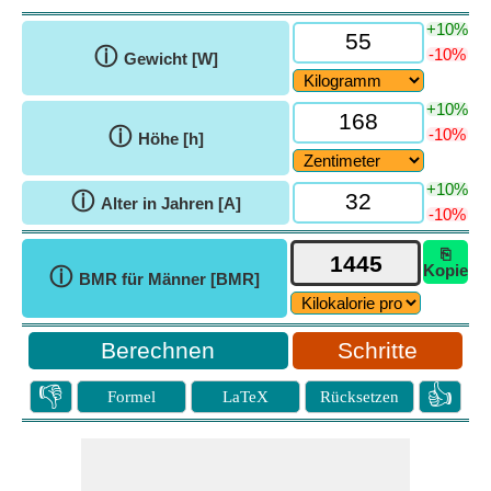
+10%
ⓘ
-10%
Gewicht [W]
+10%
ⓘ
-10%
Höhe [h]
+10%
ⓘ
Alter in Jahren [A]
-10%
⎘
Kopie
ⓘ
BMR für Männer [BMR]
Schritte
👎
👍
Formel
LaTeX
Rücksetzen