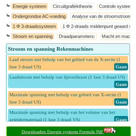
⤿
Energie systeem
Circuitgrafiektheorie
Controle systeem
⤿
Ondergrondse AC-voeding
Analyse van de stroomstroom
⤿
1 Φ 3-draadssysteem
1 Φ 2-draads middenpunt geaard sy
⤿
Stroom en spanning
Draadparameters:
Macht en machts
Stroom en spanning Rekenmachines
Laad stroom met behulp van het gebied van de X-sectie (1
fase 3 draad US)
​ Gaan
Laadstroom met behulp van lijnverliezen (1 fase 3 draad US)
​ Gaan
Maximale spanning met behulp van gebied van X-sectie (1
fase 3 draad US)
​ Gaan
Maximale spanning met behulp van het volume van het
geleidermateriaal (1 fase 3 draad VS)
​ Gaan
Maximale spanning met behulp van lijnverliezen (1 fase 3
Downloaden Energie systeem Formule Pdf