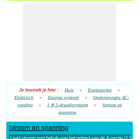
draad US)
​ Gaan
Maximale spanning met belastingsstroom (1 fase 3 draad US)
​ Gaan
RMS-spanning met behulp van gebied van X-sectie (1 fase 3-
draads VS)
​ Gaan
RMS-spanning met behulp van het volume van het
geleidermateriaal (1 fase 3 draad US)
​ Gaan
RMS-spanning met behulp van lijnverliezen (1 fase 3 draad
US)
​ Gaan
RMS-spanning met belastingsstroom (1 fase 3-draads VS)
Je bevindt je hier
-
Huis
»
Engineering
»
​ Gaan
Elektrisch
»
Energie systeem
»
Ondergrondse AC-
voeding
»
1 Φ 3-draadssysteem
»
Stroom en
spanning
Stroom en spanning
Laad stroom met behulp van het gebied van de X-sectie (1 fase