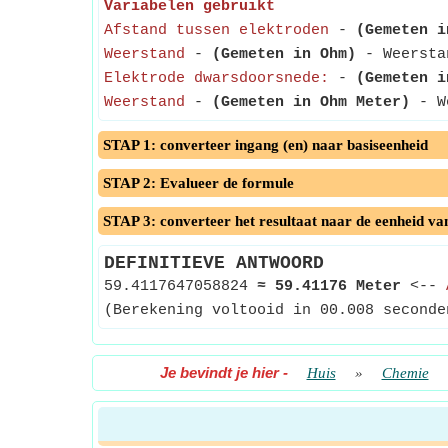
Variabelen gebruikt
Afstand tussen elektroden
-
(Gemeten i
Weerstand
-
(Gemeten in Ohm)
- Weerstan
Elektrode dwarsdoorsnede:
-
(Gemeten i
Weerstand
-
(Gemeten in Ohm Meter)
- We
STAP 1: converteer ingang (en) naar basiseenheid
STAP 2: Evalueer de formule
STAP 3: converteer het resultaat naar de eenheid va
DEFINITIEVE ANTWOORD
59.4117647058824
≈
59.41176 Meter
<--
(Berekening voltooid in 00.008 seconde
Je bevindt je hier
-
Huis
»
Chemie