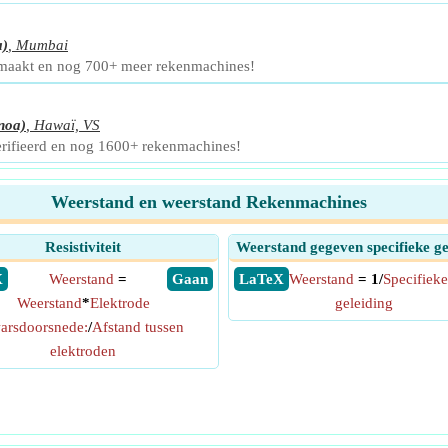
a)
,
Mumbai
emaakt en nog 700+ meer rekenmachines!
noa)
,
Hawaï, VS
erifieerd en nog 1600+ rekenmachines!
Weerstand en weerstand Rekenmachines
Resistiviteit
Weerstand gegeven specifieke ge
X
Weerstand
=
​ Gaan
​ LaTeX
Weerstand
= 1/
Specifieke
Weerstand
*
Elektrode
geleiding
arsdoorsnede:
/
Afstand tussen
elektroden