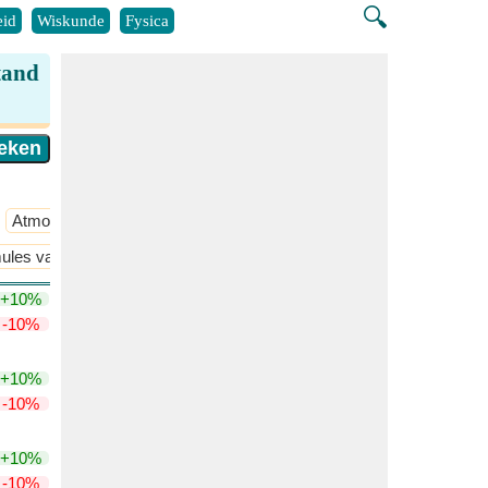
🔍
id
Wiskunde
Fysica
tand
Atmosferische Chemie
​Meer >>
mules van Gibbs Vrije Energie en Entropie en Helmholtz Vrije Energie 
+10%
-10%
+10%
-10%
+10%
-10%