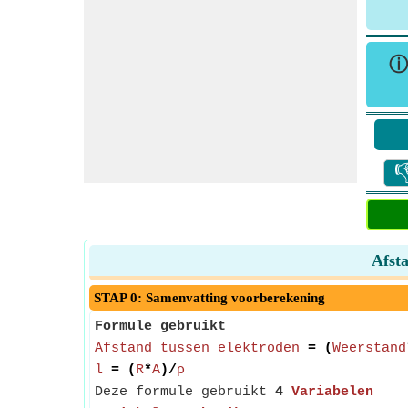

Afst
STAP 0: Samenvatting voorberekening
Formule gebruikt
Afstand tussen elektroden
= (
Weerstand
l
= (
R
*
A
)/
ρ
Deze formule gebruikt
4
Variabelen