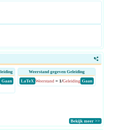
<
leiding
Weerstand gegeven Geleiding
​ Gaan
​ LaTeX
Weerstand
= 1/
Geleiding
​ Gaan
​Bekijk meer >>