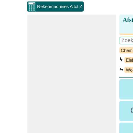
Rekenmachines A tot Z
Afs
Chem
↳
Ele
⤿
Wee