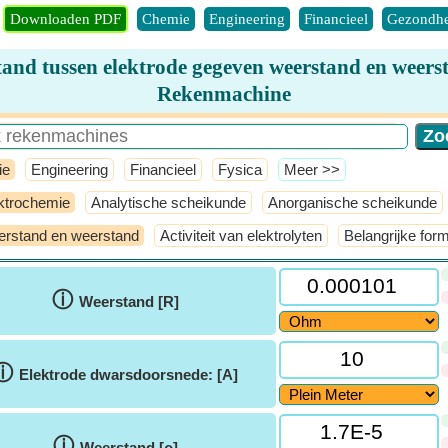
Downloaden PDF
Chemie
Engineering
Financieel
Gezondhe
tand tussen elektrode gegeven weerstand en weers
Rekenmachine
ie
Engineering
Financieel
Fysica
​Meer >>
ktrochemie
Analytische scheikunde
Anorganische scheikunde
rstand en weerstand
Activiteit van elektrolyten
Belangrijke for
ⓘ
Weerstand [R]
ⓘ
Elektrode dwarsdoorsnede: [A]
ⓘ
Weerstand [ρ]