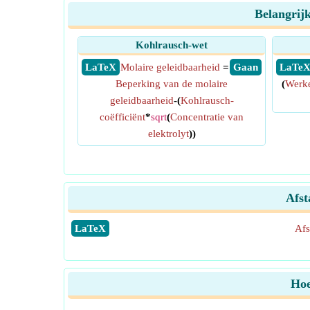
Belangrij
Kohlrausch-wet
​ LaTeX
Molaire geleidbaarheid
=
​ Gaan
​ LaTe
Beperking van de molaire
(
Werke
geleidbaarheid
-(
Kohlrausch-
coëfficiënt
*
sqrt
(
Concentratie van
elektrolyt
))
Afst
​LaTeX
Afs
Hoe