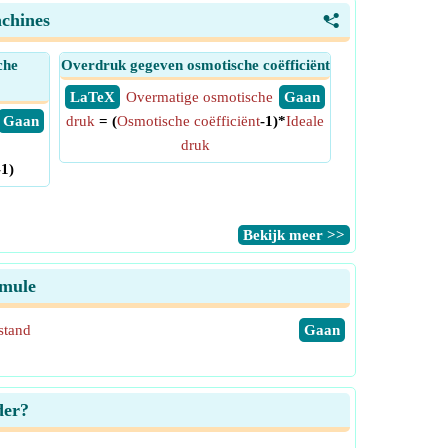
achines
<
che
Overdruk gegeven osmotische coëfficiënt
​ LaTeX
Overmatige osmotische
​ Gaan
​ Gaan
druk
= (
Osmotische coëfficiënt
-1)*
Ideale
druk
-1)
​Bekijk meer >>
rmule
stand
​Gaan
der?