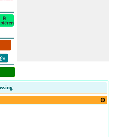
⎘
piëren
👍
ssing