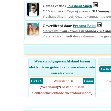
Gemaakt door
Prashant Singh
KJ Somaiya College of science
(KJ Somaiy
Prashant Singh heeft deze rekenmachine g
Geverifieërd door
Prerana Bakli
Universiteit van Hawai'i in Mānoa
(UH Ma
Prerana Bakli heeft deze rekenmachine gev
Weerstand gegeven Afstand tussen
elektrode en gebied van dwarsdoorsnede
​ LaTe
van elektrode
​ LaTeX
Weerstand
=
​ Gaan
dw
(
Weerstand
)*(
Afstand tussen
elektroden
/
Elektrode dwarsdoorsnede:
)