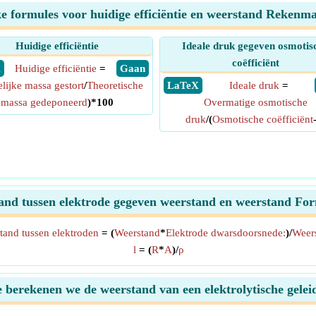
ke formules voor huidige efficiëntie en weerstand Rekenm
Huidige efficiëntie
Ideale druk gegeven osmotis
coëfficiënt
X
Huidige efficiëntie
=
​ Gaan
lijke massa gestort
/
Theoretische
​ LaTeX
Ideale druk
=
massa gedeponeerd
)*100
Overmatige osmotische
druk
/(
Osmotische coëfficiënt
and tussen elektrode gegeven weerstand en weerstand Fo
tand tussen elektroden
= (
Weerstand
*
Elektrode dwarsdoorsnede:
)/
Weer
l
= (
R
*
A
)/
ρ
 berekenen we de weerstand van een elektrolytische gelei