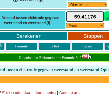
ⓘ
Afstand tussen elektrode gegeven
Ko
weerstand en weerstand [l]
Stappen

Formule
LaTeX
Reset
Downloaden Elektrochemie Formule Pdf
and tussen elektrode gegeven weerstand en weerstand Oplo
*
Elektrode dwarsdoorsnede:
)/
Weerstand