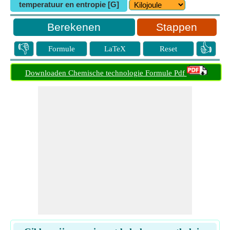
temperatuur en entropie [G]
Stappen
👎
👍
Formule
LaTeX
Reset
Downloaden Chemische technologie Formule Pdf