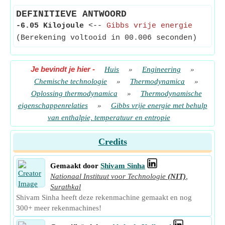
DEFINITIEVE ANTWOORD
-6.05 Kilojoule
<--
Gibbs vrije energie
(Berekening voltooid in 00.006 seconden)
Je bevindt je hier
-
Huis
»
Engineering
»
Chemische technologie
»
Thermodynamica
»
Oplossing thermodynamica
»
Thermodynamische
eigenschappenrelaties
»
Gibbs vrije energie met behulp
van enthalpie, temperatuur en entropie
Credits
Gemaakt door
Shivam Sinha
Nationaal Instituut voor Technologie
(NIT)
,
Surathkal
Shivam Sinha heeft deze rekenmachine gemaakt en nog
300+ meer rekenmachines!