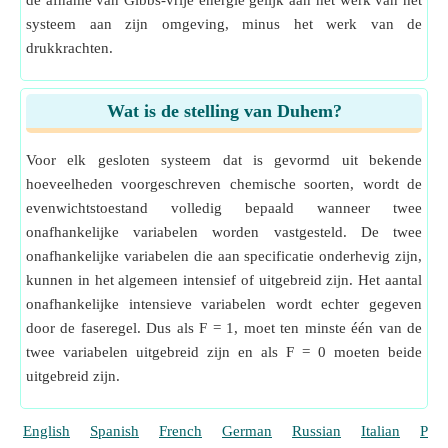
de afname van Gibbs-vrije energie gelijk aan het werk van het
systeem aan zijn omgeving, minus het werk van de
drukkrachten.
Wat is de stelling van Duhem?
Voor elk gesloten systeem dat is gevormd uit bekende
hoeveelheden voorgeschreven chemische soorten, wordt de
evenwichtstoestand volledig bepaald wanneer twee
onafhankelijke variabelen worden vastgesteld. De twee
onafhankelijke variabelen die aan specificatie onderhevig zijn,
kunnen in het algemeen intensief of uitgebreid zijn. Het aantal
onafhankelijke intensieve variabelen wordt echter gegeven
door de faseregel. Dus als F = 1, moet ten minste één van de
twee variabelen uitgebreid zijn en als F = 0 moeten beide
uitgebreid zijn.
English
Spanish
French
German
Russian
Italian
Port