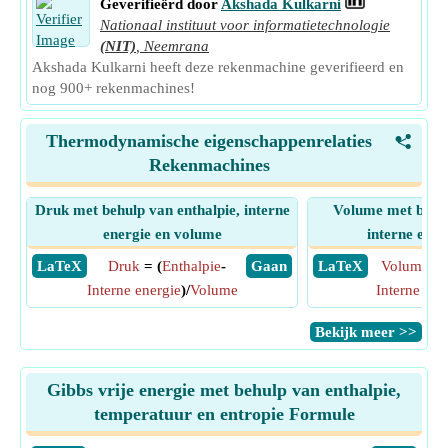
Geverifieërd door
Akshada Kulkarni
Nationaal instituut voor informatietechnologie
(NIT)
,
Neemrana
Akshada Kulkarni heeft deze rekenmachine geverifieerd en
nog 900+ rekenmachines!
Thermodynamische eigenschappenrelaties
<
Rekenmachines
Druk met behulp van enthalpie, interne
Volume met behul
energie en volume
interne ener
​ LaTeX
Druk
= (
Enthalpie
-
​ Gaan
​ LaTeX
Volume
= 
Interne energie
)/
Volume
Interne ene
​Bekijk meer >>
Gibbs vrije energie met behulp van enthalpie,
temperatuur en entropie Formule