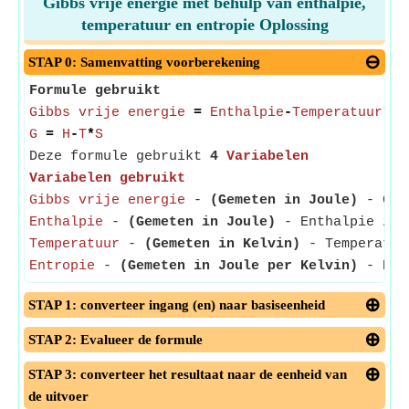
Gibbs vrije energie met behulp van enthalpie,
temperatuur en entropie Oplossing
STAP 0: Samenvatting voorberekening
Formule gebruikt
Gibbs vrije energie
=
Enthalpie
-
Temperatuur
*
En
G
=
H
-
T
*
S
Deze formule gebruikt
4
Variabelen
Variabelen gebruikt
Gibbs vrije energie
-
(Gemeten in Joule)
- Gibb
Enthalpie
-
(Gemeten in Joule)
- Enthalpie is d
Temperatuur
-
(Gemeten in Kelvin)
- Temperatuur
Entropie
-
(Gemeten in Joule per Kelvin)
- Entr
STAP 1: converteer ingang (en) naar basiseenheid
STAP 2: Evalueer de formule
STAP 3: converteer het resultaat naar de eenheid van
de uitvoer