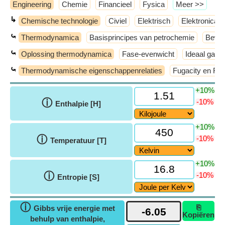
Engineering
Chemie
Financieel
Fysica
​Meer >>
↳
Chemische technologie
Civiel
Elektrisch
Elektronica
⤿
Thermodynamica
Basisprincipes van petrochemie
Bewer
⤿
Oplossing thermodynamica
Fase-evenwicht
Ideaal gas
⤿
Thermodynamische eigenschappenrelaties
Fugacity en Fuga
+10%
ⓘ
-10%
Enthalpie [H]
+10%
ⓘ
-10%
Temperatuur [T]
+10%
ⓘ
-10%
Entropie [S]
ⓘ
⎘
Gibbs vrije energie met
Kopiëren
behulp van enthalpie,