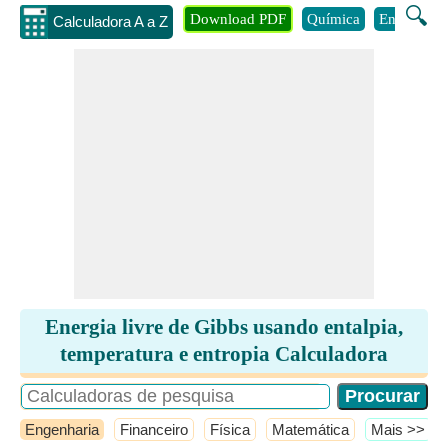
🔍
Download PDF
Química
Engenhari
Calculadora A a Z
Energia livre de Gibbs usando entalpia,
temperatura e entropia Calculadora
Engenharia
Financeiro
Física
Matemática
​Mais >>