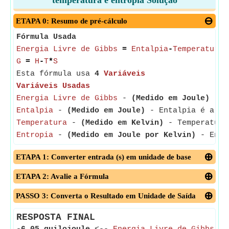
temperatura e entropia Solução
ETAPA 0: Resumo de pré-cálculo
Fórmula Usada
Energia Livre de Gibbs
=
Entalpia
-
Temperatura
*
G
=
H
-
T
*
S
Esta fórmula usa
4
Variáveis
Variáveis Usadas
Energia Livre de Gibbs
-
(Medido em Joule)
- A 
Entalpia
-
(Medido em Joule)
- Entalpia é a qua
Temperatura
-
(Medido em Kelvin)
- Temperatura 
Entropia
-
(Medido em Joule por Kelvin)
- Entro
ETAPA 1: Converter entrada (s) em unidade de base
ETAPA 2: Avalie a Fórmula
PASSO 3: Converta o Resultado em Unidade de Saída
RESPOSTA FINAL