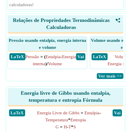
calculadoras!
Relações de Propriedades Termodinâmicas
<
Calculadoras
Pressão usando entalpia, energia interna
Volume usando entalp
e volume
e pre
​ LaTeX
Pressão
= (
Entalpia
-
Energia
​ Vai
​ LaTeX
Volume
=
interna
)/
Volume
Energia inte
​Ver mais >>
Energia livre de Gibbs usando entalpia,
temperatura e entropia Fórmula
​LaTeX
Energia Livre de Gibbs
=
Entalpia
-
​Vai
Temperatura
*
Entropia
G
=
H
-
T
*
S