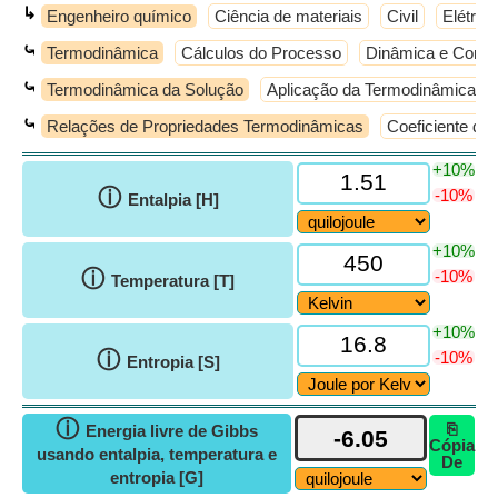
↳
Engenheiro químico
Ciência de materiais
Civil
Elétrico
⤿
Termodinâmica
Cálculos do Processo
Dinâmica e Contr
⤿
Termodinâmica da Solução
Aplicação da Termodinâmica a 
⤿
Relações de Propriedades Termodinâmicas
Coeficiente de
+10%
ⓘ
-10%
Entalpia [H]
+10%
ⓘ
-10%
Temperatura [T]
+10%
ⓘ
-10%
Entropia [S]
ⓘ
⎘
Energia livre de Gibbs
Cópia
usando entalpia, temperatura e
De
entropia [G]