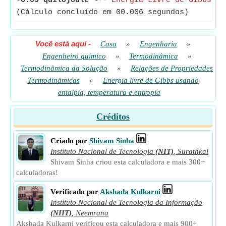
-6.05 quilojoule
<--
Energia Livre de Gibbs
(Cálculo concluído em 00.006 segundos)
Você está aqui
-
Casa
»
Engenharia
»
Engenheiro químico
»
Termodinâmica
»
Termodinâmica da Solução
»
Relações de Propriedades
Termodinâmicas
»
Energia livre de Gibbs usando
entalpia, temperatura e entropia
Créditos
Criado por
Shivam Sinha
Instituto Nacional de Tecnologia
(NIT)
,
Surathkal
Shivam Sinha criou esta calculadora e mais 300+
calculadoras!
Verificado por
Akshada Kulkarni
Instituto Nacional de Tecnologia da Informação
(NIIT)
,
Neemrana
Akshada Kulkarni verificou esta calculadora e mais 900+