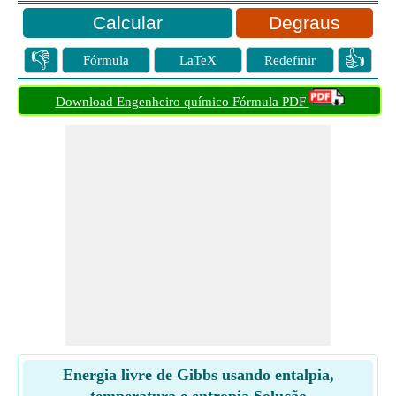
Degraus
👎
👍
Fórmula
LaTeX
Redefinir
Download Engenheiro químico Fórmula PDF
Energia livre de Gibbs usando entalpia,