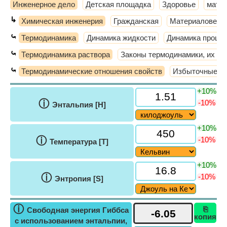
Инженерное дело
Детская площадка
Здоровье
мате
↳
Химическая инженерия
Гражданская
Материаловеде
⤿
Термодинамика
Динамика жидкости
Динамика процес
⤿
Термодинамика раствора
Законы термодинамики, их пр
⤿
Термодинамические отношения свойств
Избыточные св
+10%
ⓘ
-10%
Энтальпия [H]
+10%
ⓘ
-10%
Температура [T]
+10%
ⓘ
-10%
Энтропия [S]
ⓘ
⎘
Свободная энергия Гиббса
копия
с использованием энтальпии,