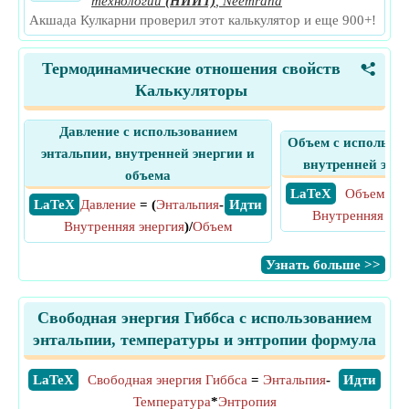
технологий
(НИИТ)
,
Neemrana
Акшада Кулкарни проверил этот калькулятор и еще 900+!
Термодинамические отношения свойств
<
Калькуляторы
Давление с использованием
Объем с использов
энтальпии, внутренней энергии и
внутренней энер
объема
​ LaTeX
Объем
= (
​ LaTeX
Давление
= (
Энтальпия
-
​ Идти
Внутренняя эне
Внутренняя энергия
)/
Объем
​Узнать больше >>
Свободная энергия Гиббса с использованием
энтальпии, температуры и энтропии формула
​LaTeX
Свободная энергия Гиббса
=
Энтальпия
-
​Идти
Температура
*
Энтропия