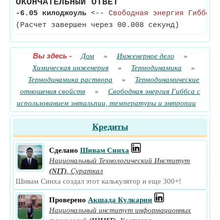
ОКОНЧАТЕЛЬНЫЙ ОТВЕТ
-6.05 килоджоуль
<--
Свободная энергия Гиббса
(Расчет завершен через 00.008 секунд)
Вы здесь
-
Дом
»
Инженерное дело
»
Химическая инженерия
»
Термодинамика
»
Термодинамика раствора
»
Термодинамические
отношения свойств
»
Свободная энергия Гиббса с
использованием энтальпии, температуры и энтропии
Кредиты
Сделано
Шивам Синха
Национальный Технологический Институт
(NIT)
,
Сураткал
Шивам Синха создал этот калькулятор и еще 300+!
Проверено
Акшада Кулкарни
Национальный институт информационных