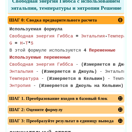
Свободная энергия Гиббса с использованием
энтальпии, температуры и энтропии Решение
ШАГ 0: Сводка предварительного расчета
Используемая формула
Свободная энергия Гиббса
=
Энтальпия
-
Температу
G
=
H
-
T
*
S
В этой формуле используются
4
Переменные
Используемые переменные
Свободная энергия Гиббса
-
(Измеряется в Джоул
Энтальпия
-
(Измеряется в Джоуль)
- Энтальпия –
Температура
-
(Измеряется в Кельвин)
- Температ
Энтропия
-
(Измеряется в Джоуль на Кельвин)
- Э
ШАГ 1. Преобразование входов в базовый блок
ШАГ 2: Оцените формулу
ШАГ 3: Преобразуйте результат в единицу вывода