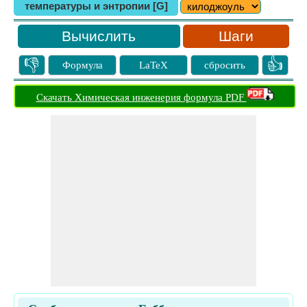
температуры и энтропии [G]
Шаги
👎
👍
Формула
LaTeX
сбросить
Скачать Химическая инженерия формула PDF