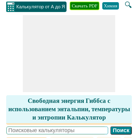
🔍
Скачать PDF
Химия
Инжене
Калькулятор от А до Я
Свободная энергия Гиббса с
использованием энтальпии, температуры
и энтропии Калькулятор