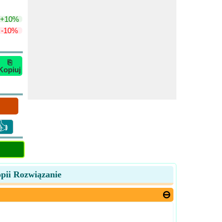
+10%
-10%
⎘
Kopiuj
👍
opii Rozwiązanie