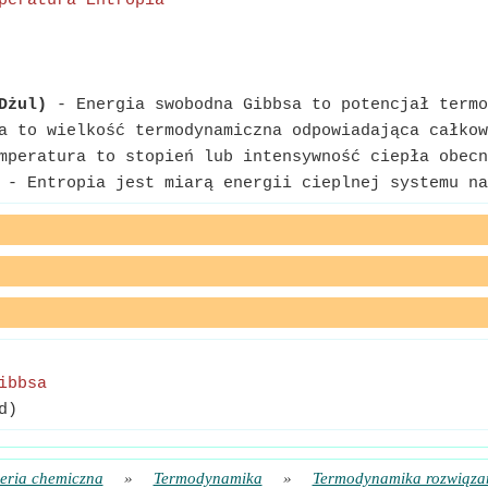
peratura
*
Entropia
Dżul)
- Energia swobodna Gibbsa to potencjał termo
 to wielkość termodynamiczna odpowiadająca całkow
peratura to stopień lub intensywność ciepła obecn
- Entropia jest miarą energii cieplnej systemu na
ibbsa
d)
ieria chemiczna
»
Termodynamika
»
Termodynamika rozwiąza