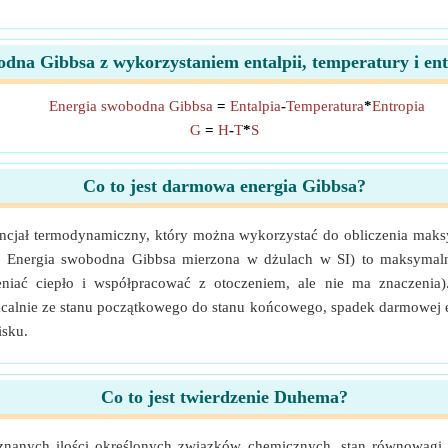
dna Gibbsa z wykorzystaniem entalpii, temperatury i en
Energia swobodna Gibbsa
=
Entalpia
-
Temperatura
*
Entropia
G
=
H
-
T
*
S
Co to jest darmowa energia Gibbsa?
encjał termodynamiczny, który można wykorzystać do obliczenia mak
iu. Energia swobodna Gibbsa mierzona w dżulach w SI) to maksymal
niać ciepło i współpracować z otoczeniem, ale nie ma znaczenia
calnie ze stanu początkowego do stanu końcowego, spadek darmowej e
isku.
Co to jest twierdzenie Duhema?
nanych ilości określonych związków chemicznych, stan równowagi j