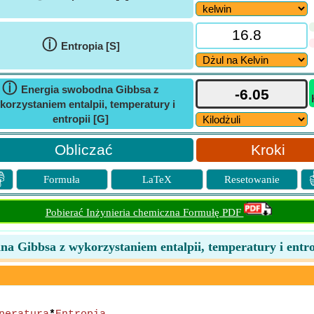
ⓘ
Entropia [S]
ⓘ
Energia swobodna Gibbsa z
korzystaniem entalpii, temperatury i
entropii [G]
Kroki

Formuła
LaTeX
Resetowanie
Pobierać Inżynieria chemiczna Formułę PDF
a Gibbsa z wykorzystaniem entalpii, temperatury i entr