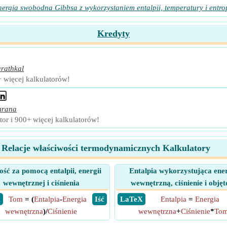
ergia swobodna Gibbsa z wykorzystaniem entalpii, temperatury i entro
Kredyty
rathkal
+ więcej kalkulatorów!
mrana
or i 900+ więcej kalkulatorów!
Relacje właściwości termodynamicznych Kalkulatory
ość za pomocą entalpii, energii
Entalpia wykorzystująca ene
wewnętrznej i ciśnienia
wewnętrzną, ciśnienie i objęt
X
Tom
= (
Entalpia
-
Energia
​ Iść
​ LaTeX
Entalpia
=
Energia
wewnętrzna
)/
Ciśnienie
wewnętrzna
+
Ciśnienie
*
To