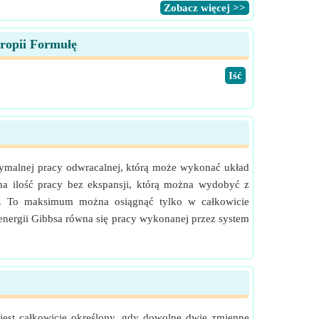
​Zobacz więcej >>
tropii Formułę
​Iść
symalnej pracy odwracalnej, którą może wykonać układ
na ilość pracy bez ekspansji, którą można wydobyć z
). To maksimum można osiągnąć tylko w całkowicie
nergii Gibbsa równa się pracy wykonanej przez system
est całkowicie określony, gdy dowolne dwie zmienne