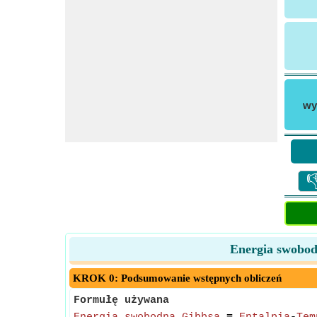
wy

Energia swobodn
KROK 0: Podsumowanie wstępnych obliczeń
Formułę używana