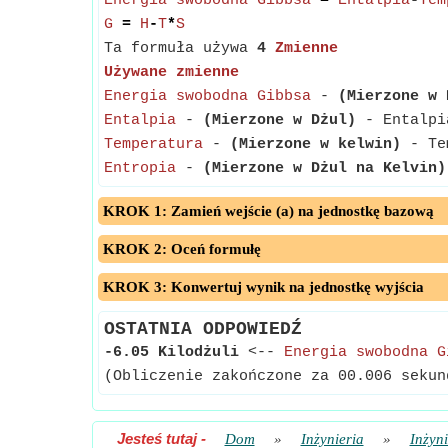
Energia swobodna Gibbsa
=
Entalpia
-
Tem
G
=
H
-
T
*
S
Ta formuła używa
4
Zmienne
Używane zmienne
Energia swobodna Gibbsa
-
(Mierzone w 
Entalpia
-
(Mierzone w Dżul)
- Entalpia
Temperatura
-
(Mierzone w kelwin)
- Tem
Entropia
-
(Mierzone w Dżul na Kelvin)
KROK 1: Zamień wejście (a) na jednostkę bazową
KROK 2: Oceń formułę
KROK 3: Konwertuj wynik na jednostkę wyjścia
OSTATNIA ODPOWIEDŹ
-6.05 Kilodżuli
<--
Energia swobodna G
(Obliczenie zakończone za 00.006 sekun
Jesteś tutaj
-
Dom
»
Inżynieria
»
Inżyn