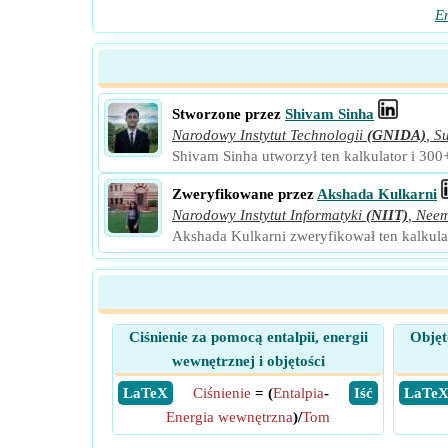
En
Stworzone przez
Shivam Sinha
Narodowy Instytut Technologii
(GNIDA)
,
Su
Shivam Sinha utworzył ten kalkulator i 300
Zweryfikowane przez
Akshada Kulkarni
Narodowy Instytut Informatyki
(NIIT)
,
Nee
Akshada Kulkarni zweryfikował ten kalkulat
Ciśnienie za pomocą entalpii, energii
Objęt
wewnętrznej i objętości
​ LaTeX
Ciśnienie
= (
Entalpia
-
​ Iść
​ LaTe
Energia wewnętrzna
)/
Tom