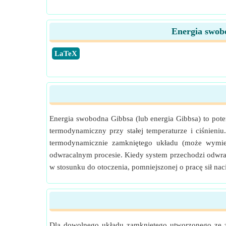
Energia swobo
​LaTeX
Energia swobodna Gibbsa (lub energia Gibbsa) to pot
termodynamiczny przy stałej temperaturze i ciśnien
termodynamicznie zamkniętego układu (może wymie
odwracalnym procesie. Kiedy system przechodzi odwra
w stosunku do otoczenia, pomniejszonej o pracę sił nac
Dla dowolnego układu zamkniętego utworzonego ze z