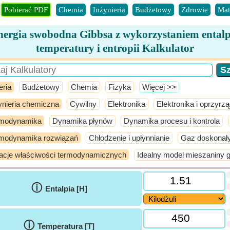
Pobierać PDF
Chemia
Inżynieria
Budżetowy
Zdrowie
Mat
nergia swobodna Gibbsa z wykorzystaniem entalpi
temperatury i entropii Kalkulator
eria
Budżetowy
Chemia
Fizyka
​Więcej >>
ynieria chemiczna
Cywilny
Elektronika
Elektronika i oprzyrz
rmodynamika
Dynamika płynów
Dynamika procesu i kontrola
modynamika rozwiązań
Chłodzenie i upłynnianie
Gaz doskonał
acje właściwości termodynamicznych
Idealny model mieszaniny 
ⓘ
Entalpia [H]
ⓘ
Temperatura [T]