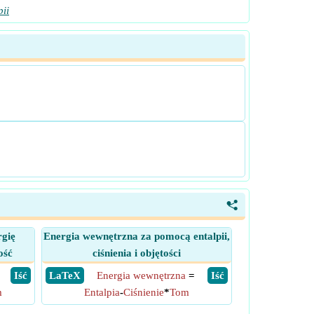
pii
<
rgię
Energia wewnętrzna za pomocą entalpii,
ość
ciśnienia i objętości
​ Iść
​ LaTeX
Energia wewnętrzna
=
​ Iść
m
Entalpia
-
Ciśnienie
*
Tom