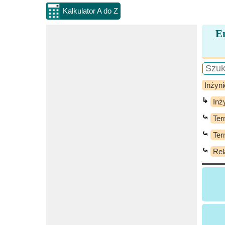
Kalkulator A do Z
E
Inżyni
↳
Inż
⤿
Te
⤿
Ter
⤿
Rel