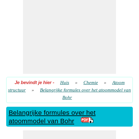
​ Gaan
Straal van de baan van Bohr
​ Gaan
Straal van de baan van Bohr gegeven atoomnummer
​ Gaan
Verandering in golfaantal bewegend deeltje
​ Gaan
Je bevindt je hier
-
Huis
»
Chemie
»
Atoom
structuur
»
Belangrijke formules over het atoommodel van
Bohr
Belangrijke formules over het
atoommodel van Bohr