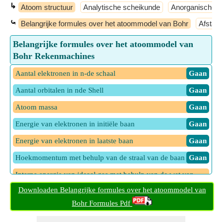
↳
Atoom structuur
Analytische scheikunde
Anorganische s
⤿
Belangrijke formules over het atoommodel van Bohr
Afstand
Belangrijke formules over het atoommodel van
Bohr Rekenmachines
Aantal elektronen in n-de schaal
​ Gaan
Aantal orbitalen in nde Shell
​ Gaan
Atoom massa
​ Gaan
Energie van elektronen in initiële baan
​ Gaan
Energie van elektronen in laatste baan
​ Gaan
Hoekmomentum met behulp van de straal van de baan
​ Gaan
Interne energie van ideaal gas met behulp van de wet van
equipartitie-energie
​ Gaan
Downloaden Belangrijke formules over het atoommodel van
Orbitale frequentie van elektronen
Bohr Formules Pdf
​ Gaan
Snelheid van elektron gegeven tijdsperiode van elektron