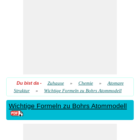
Elektrons
​ Gehen
Innere Energie des idealen Gases unter Verwendung des
Gesetzes der gleichmäßigen Energieverteilung
​ Gehen
Radius der Bohrschen Umlaufbahn
​ Gehen
Radius der Bohrschen Umlaufbahn bei gegebener
Ordnungszahl
​ Gehen
Umlauffrequenz des Elektrons
​ Gehen
Du bist da
-
Zuhause
»
Chemie
»
Atomare
Struktur
»
Wichtige Formeln zu Bohrs Atommodell
Wichtige Formeln zu Bohrs Atommodell