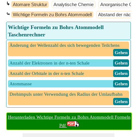
↳
Atomare Struktur
Analytische Chemie
Anorganische Ch
⤿
Wichtige Formeln zu Bohrs Atommodell
Abstand der nächs
Wichtige Formeln zu Bohrs Atommodell
Taschenrechner
Änderung der Wellenzahl des sich bewegenden Teilchens
​ Gehen
Anzahl der Elektronen in der n-ten Schale
​ Gehen
Anzahl der Orbitale in der n-ten Schale
​ Gehen
Atommasse
​ Gehen
Drehimpuls unter Verwendung des Radius der Umlaufbahn
​ Gehen
Energie des Elektrons in der Anfangsbahn
​ Gehen
Herunterladen Wichtige Formeln zu Bohrs Atommodell Formeln
Energie des Elektrons in der letzten Umlaufbahn
​ Gehen
Pdf
Geschwindigkeit des Elektrons bei gegebener Zeitdauer des