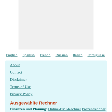
English
Spanish
French
Russian
Italian
Portuguese
P
About
Contact
Disclaimer
Terms of Use
Privacy Policy
Ausgewählte Rechner
Finanzen und Planung:
Online-EMI-Rechner
Prozentrechner