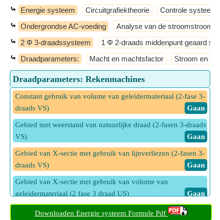
⤿
Energie systeem
Circuitgrafiektheorie
Controle systeem
⤿
Ondergrondse AC-voeding
Analyse van de stroomstroom
⤿
2 Φ 3-draadssysteem
1 Φ 2-draads middenpunt geaard sy
⤿
Draadparameters:
Macht en machtsfactor
Stroom en sp
Draadparameters: Rekenmachines
Constant gebruik van volume van geleidermateriaal (2-fase 3-
draads VS)
​ Gaan
Gebied met weerstand van natuurlijke draad (2-fasen 3-draads
VS)
​ Gaan
Gebied van X-sectie met gebruik van lijnverliezen (2-fasen 3-
draads VS)
​ Gaan
Gebied van X-sectie met gebruik van volume van
geleidermateriaal (2 fase 3 draad US)
​ Gaan
Hoek met stroom in elke buitenste (2-fase 3-draads VS)
Downloaden Energie systeem Formule Pdf