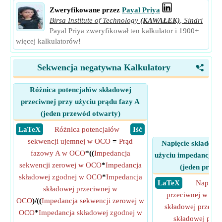
Zweryfikowane przez
Payal Priya
Birsa Institute of Technology
(KAWAŁEK)
,
Sindri
Payal Priya zweryfikował ten kalkulator i 1900+
więcej kalkulatorów!
Sekwencja negatywna Kalkulatory
<
Różnica potencjałów składowej
przeciwnej przy użyciu prądu fazy A
(jeden przewód otwarty)
​ LaTeX
Różnica potencjałów
​ Iść
sekwencji ujemnej w OCO
=
Prąd
Napięcie składowe
fazowy A w OCO
*((
Impedancja
użyciu impedancji s
sekwencji zerowej w OCO
*
Impedancja
(jeden przew
składowej zgodnej w OCO
*
Impedancja
​ LaTeX
Napięci
składowej przeciwnej w
przeciwnej w OC
OCO
)/((
Impedancja sekwencji zerowej w
składowej przeci
OCO
*
Impedancja składowej zgodnej w
składowej prz