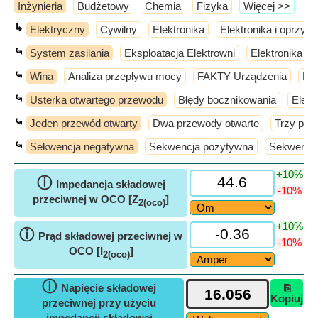
Inżynieria
Budżetowy
Chemia
Fizyka
​Więcej >>
↳
Elektryczny
Cywilny
Elektronika
Elektronika i oprzyr
⤿
System zasilania
Eksploatacja Elektrowni
Elektronika m
⤿
Wina
Analiza przepływu mocy
FAKTY Urządzenia
Ko
⤿
Usterka otwartego przewodu
Błędy bocznikowania
Elem
⤿
Jeden przewód otwarty
Dwa przewody otwarte
Trzy prz
⤿
Sekwencja negatywna
Sekwencja pozytywna
Sekwencj
+10%
ⓘ
Impedancja składowej
-10%
przeciwnej w OCO [Z
]
2(oco)
+10%
ⓘ
Prąd składowej przeciwnej w
-10%
OCO [I
]
2(oco)
ⓘ
Napięcie składowej
⎘
Kopiuj
przeciwnej przy użyciu
impedancji składowej