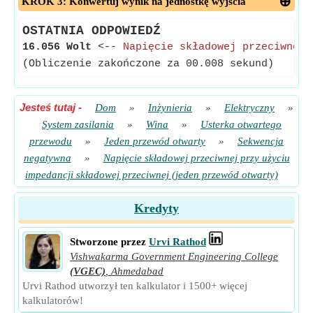
KROK 3: Konwertuj wynik na jednostkę wyjścia
OSTATNIA ODPOWIEDŹ
16.056 Wolt
<--
Napięcie składowej przeciwnej 
(Obliczenie zakończone za 00.008 sekund)
Jesteś tutaj
-
Dom
»
Inżynieria
»
Elektryczny
»
System zasilania
»
Wina
»
Usterka otwartego
przewodu
»
Jeden przewód otwarty
»
Sekwencja
negatywna
»
Napięcie składowej przeciwnej przy użyciu
impedancji składowej przeciwnej (jeden przewód otwarty)
Kredyty
Stworzone przez
Urvi Rathod
Vishwakarma Government Engineering College
(VGEC)
,
Ahmedabad
Urvi Rathod utworzył ten kalkulator i 1500+ więcej
kalkulatorów!