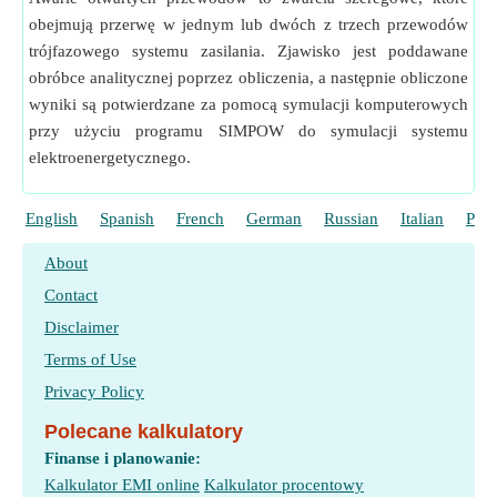
obejmują przerwę w jednym lub dwóch z trzech przewodów
trójfazowego systemu zasilania. Zjawisko jest poddawane
obróbce analitycznej poprzez obliczenia, a następnie obliczone
wyniki są potwierdzane za pomocą symulacji komputerowych
przy użyciu programu SIMPOW do symulacji systemu
elektroenergetycznego.
English
Spanish
French
German
Russian
Italian
Port
About
Contact
Disclaimer
Terms of Use
Privacy Policy
Polecane kalkulatory
Finanse i planowanie:
Kalkulator EMI online
Kalkulator procentowy