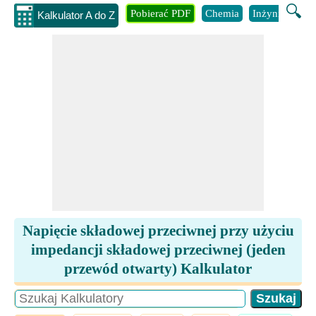
🔍
Pobierać PDF
Chemia
Inżynieria
B
Kalkulator A do Z
Napięcie składowej przeciwnej przy użyciu
impedancji składowej przeciwnej (jeden
przewód otwarty) Kalkulator