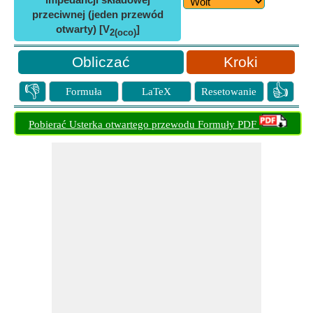
przeciwnej (jeden przewód
otwarty) [V
]
2(oco)
Kroki
👎
👍
Formuła
LaTeX
Resetowanie
Pobierać Usterka otwartego przewodu Formuły PDF