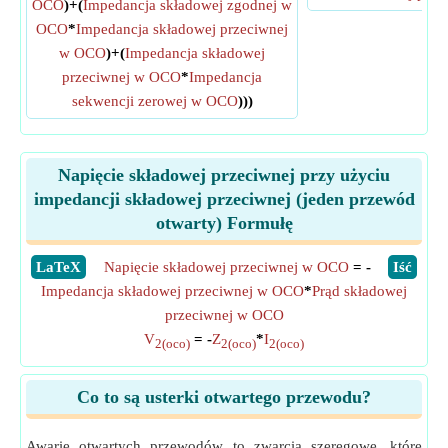
OCO
)+(
Impedancja składowej zgodnej w
OCO
*
Impedancja składowej przeciwnej
w OCO
)+(
Impedancja składowej
przeciwnej w OCO
*
Impedancja
sekwencji zerowej w OCO
)))
Napięcie składowej przeciwnej przy użyciu
impedancji składowej przeciwnej (jeden przewód
otwarty) Formułę
​LaTeX
Napięcie składowej przeciwnej w OCO
= -
​Iść
Impedancja składowej przeciwnej w OCO
*
Prąd składowej
przeciwnej w OCO
V
= -
Z
*
I
2(oco)
2(oco)
2(oco)
Co to są usterki otwartego przewodu?
Awarie otwartych przewodów to zwarcia szeregowe, które