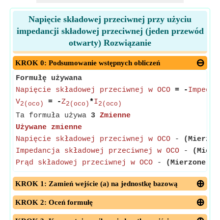
Napięcie składowej przeciwnej przy użyciu
impedancji składowej przeciwnej (jeden przewód
otwarty) Rozwiązanie
KROK 0: Podsumowanie wstępnych obliczeń
Formułę używana
Napięcie składowej przeciwnej w OCO
= -
Impedan
V
= -
Z
*
I
2(oco)
2(oco)
2(oco)
Ta formuła używa
3
Zmienne
Używane zmienne
Napięcie składowej przeciwnej w OCO
-
(Mierzon
Impedancja składowej przeciwnej w OCO
-
(Mierz
Prąd składowej przeciwnej w OCO
-
(Mierzone w 
KROK 1: Zamień wejście (a) na jednostkę bazową
KROK 2: Oceń formułę