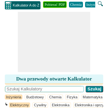
🔍
Pobierać PDF
Chemia
Inżynieria
B
Kalkulator A do Z
Dwa przewody otwarte Kalkulator
Inżynieria
Budżetowy
Chemia
Fizyka
Matematyka
↳
Elektryczny
Cywilny
Elektronika
Elektronika i oprzyr