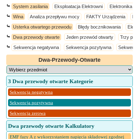
⤿
System zasilania
Eksploatacja Elektrowni
Elektronika m
⤿
Wina
Analiza przepływu mocy
FAKTY Urządzenia
Ko
⤿
Usterka otwartego przewodu
Błędy bocznikowania
Elem
⤿
Dwa przewody otwarte
Jeden przewód otwarty
Trzy prz
⤿
Sekwencja negatywna
Sekwencja pozytywna
Sekwencj
Dwa-Przewody-Otwarte
3 Dwa przewody otwarte Kategorie
Sekwencja negatywna
Sekwencja pozytywna
Sekwencja zerowa
Dwa przewody otwarte Kalkulatory
EMF fazy A z wykorzystaniem napięcia składowej zgodnej