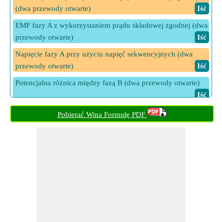
(dwa przewody otwarte)
​ Iść
EMF fazy A z wykorzystaniem prądu składowej zgodnej (dwa
przewody otwarte)
​ Iść
Napięcie fazy A przy użyciu napięć sekwencyjnych (dwa
przewody otwarte)
​ Iść
Potencjalna różnica między fazą B (dwa przewody otwarte)
​ Iść
Potencjalna różnica między fazą C (dwa przewody otwarte)
Pobierać Wina Formułę PDF
​ Iść
Prąd fazy A (dwa przewody otwarte)
​ Iść