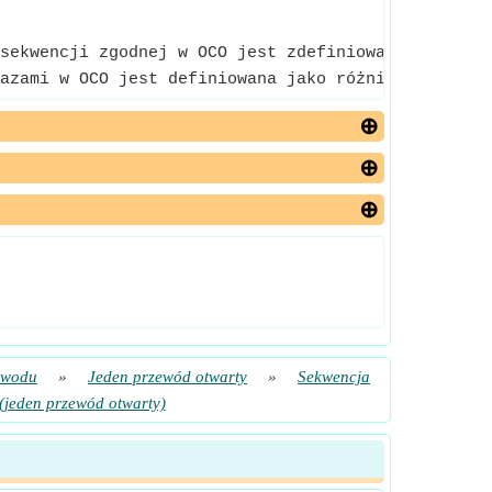
sekwencji zgodnej w OCO jest zdefiniowana jako zró
azami w OCO jest definiowana jako różnica w ilości
ewodu
»
Jeden przewód otwarty
»
Sekwencja
 (jeden przewód otwarty)