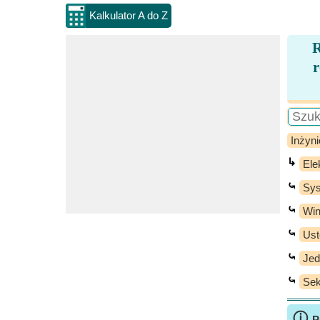
Kalkulator A do Z
R
r
Inżyni
↳
Ele
⤿
Sys
⤿
Wi
⤿
Ust
⤿
Jed
⤿
Sek
ⓘ
P