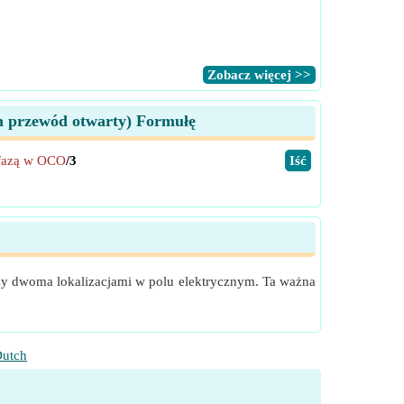
​Zobacz więcej >>
en przewód otwarty) Formułę
 fazą w OCO
/3
​Iść
ędzy dwoma lokalizacjami w polu elektrycznym. Ta ważna
utch