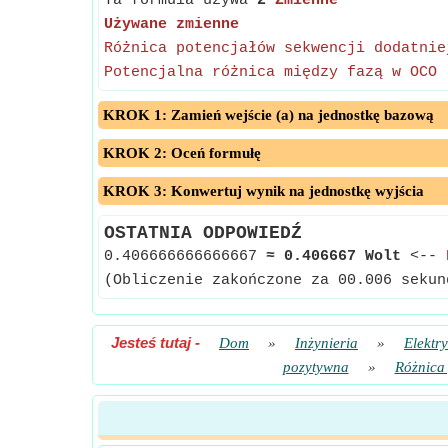
Ta formuła używa
2
Zmienne
Używane zmienne
Różnica potencjałów sekwencji dodatnie
Potencjalna różnica między fazą w OCO
KROK 1: Zamień wejście (a) na jednostkę bazową
KROK 2: Oceń formułę
KROK 3: Konwertuj wynik na jednostkę wyjścia
OSTATNIA ODPOWIEDŹ
0.406666666666667
≈
0.406667 Wolt
<--
(Obliczenie zakończone za 00.006 sekun
Jesteś tutaj
-
Dom
»
Inżynieria
»
Elektr
pozytywna
»
Różnica 