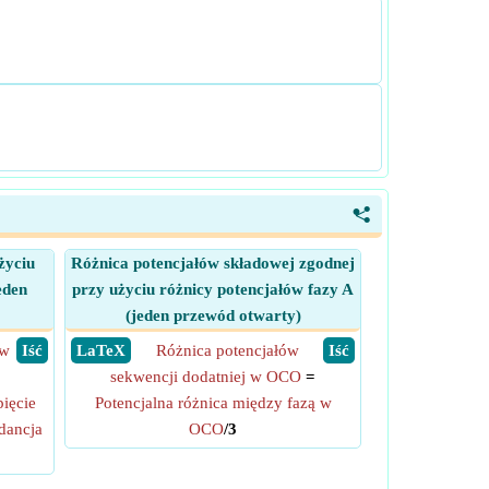
<
życiu
Różnica potencjałów składowej zgodnej
eden
przy użyciu różnicy potencjałów fazy A
(jeden przewód otwarty)
 w
​ Iść
​ LaTeX
Różnica potencjałów
​ Iść
sekwencji dodatniej w OCO
=
ięcie
Potencjalna różnica między fazą w
dancja
OCO
/3