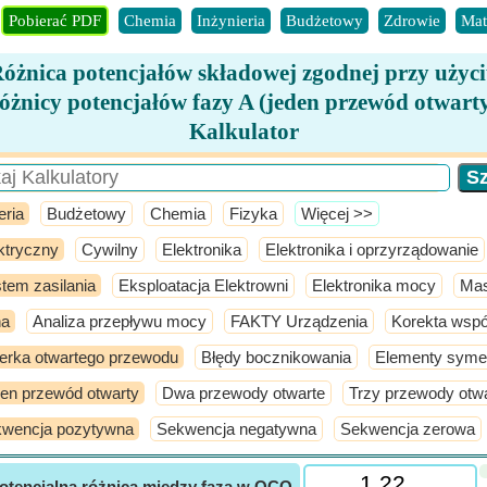
Pobierać PDF
Chemia
Inżynieria
Budżetowy
Zdrowie
Mat
óżnica potencjałów składowej zgodnej przy użyc
óżnicy potencjałów fazy A (jeden przewód otwart
Kalkulator
eria
Budżetowy
Chemia
Fizyka
​Więcej >>
ktryczny
Cywilny
Elektronika
Elektronika i oprzyrządowanie
tem zasilania
Eksploatacja Elektrowni
Elektronika mocy
Ma
na
Analiza przepływu mocy
FAKTY Urządzenia
Korekta wsp
erka otwartego przewodu
Błędy bocznikowania
Elementy syme
en przewód otwarty
Dwa przewody otwarte
Trzy przewody otw
wencja pozytywna
Sekwencja negatywna
Sekwencja zerowa
otencjalna różnica między fazą w OCO