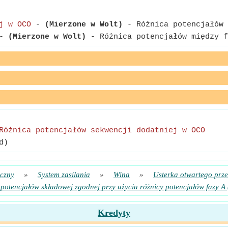
j w OCO
-
(Mierzone w Wolt)
- Różnica potencjałów 
-
(Mierzone w Wolt)
- Różnica potencjałów między f
Różnica potencjałów sekwencji dodatniej w OCO
d)
yczny
»
System zasilania
»
Wina
»
Usterka otwartego prz
potencjałów składowej zgodnej przy użyciu różnicy potencjałów fazy A
Kredyty