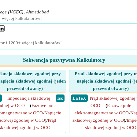
lege
(VGEC)
,
Ahmedabad
+ więcej kalkulatorów!
tor i 1200+ więcej kalkulatorów!
Sekwencja pozytywna Kalkulatory
ancja składowej zgodnej przy
Prąd składowej zgodnej przy u
napięcia składowej zgodnej (jeden
napięcia składowej zgodnej (j
przewód otwarty)
przewód otwarty)
X
Impedancja składowej
​ Iść
​ LaTeX
Prąd składowej zgodnej
odnej w OCO
= (
Fazowe pole
OCO
= (
Fazowe pole
romagnetyczne w OCO
-
Napięcie
elektromagnetyczne w OCO
-
Nap
ładowej zgodnej w OCO
)/
Prąd
składowej zgodnej w OCO
)/
Impe
składowej zgodnej w OCO
składowej zgodnej w OCO