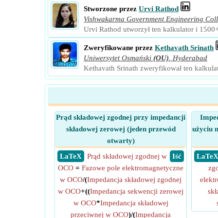
Stworzone przez
Urvi Rathod
Vishwakarma Government Engineering Col
Urvi Rathod utworzył ten kalkulator i 1500
Zweryfikowane przez
Kethavath Srinath
Uniwersytet Osmański
(OU)
,
Hyderabad
Kethavath Srinath zweryfikował ten kalkula
Prąd składowej zgodnej przy impedancji
Imped
składowej zerowej (jeden przewód
użyciu 
otwarty)
​ LaTeX
Prąd składowej zgodnej w
​ Iść
​ LaTe
OCO
=
Fazowe pole elektromagnetyczne
zg
w OCO
/(
Impedancja składowej zgodnej
elekt
w OCO
+((
Impedancja sekwencji zerowej
sk
w OCO
*
Impedancja składowej
przeciwnej w OCO
)/(
Impedancja