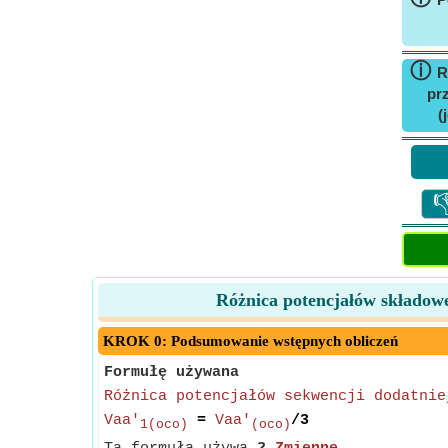
ⓘ
R
pr
(

Różnica potencjałów składowe
KROK 0: Podsumowanie wstępnych obliczeń
Formułę używana
Różnica potencjałów sekwencji dodatnie
Vaa'
=
Vaa'
/3
1(oco)
(oco)