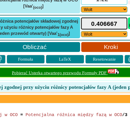
[Vaa'
]
(oco)
óżnica potencjałów składowej zgodnej
zy użyciu różnicy potencjałów fazy A
jeden przewód otwarty) [Vaa'
]
1(oco)
Kroki

Formuła
LaTeX
Resetowanie
Pobierać Usterka otwartego przewodu Formuły PDF
j zgodnej przy użyciu różnicy potencjałów fazy A (jeden
j w OCO
=
Potencjalna różnica między fazą w OCO
/3