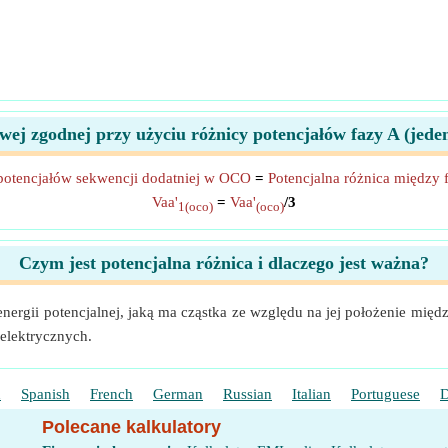
wej zgodnej przy użyciu różnicy potencjałów fazy A (jed
potencjałów sekwencji dodatniej w OCO
=
Potencjalna różnica między
Vaa'
=
Vaa'
/3
1(oco)
(oco)
Czym jest potencjalna różnica i dlaczego jest ważna?
 energii potencjalnej, jaką ma cząstka ze względu na jej położenie mi
elektrycznych.
h
Spanish
French
German
Russian
Italian
Portuguese
D
Polecane kalkulatory