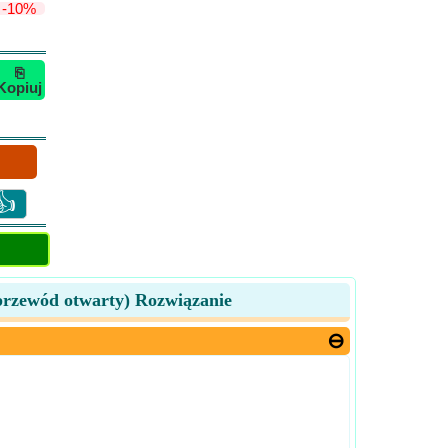
-10%
⎘
Kopiuj
👍
 przewód otwarty) Rozwiązanie