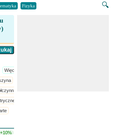
🔍
ematyka
Fizyka
iu
y)
​Więcej >>
szyna
​Więcej >>
ółczynnika mocy
​Więcej >>
tryczne
arte
+10%