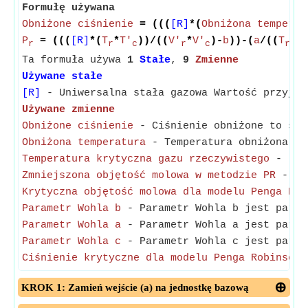
Formułę używana
Obniżone ciśnienie
= (((
[R]
*(
Obniżona temperat
P
= (((
[R]
*(
T
*
T'
))/((
V'
*
V'
)-
b
))-(
a
/((
T
*
T
r
r
c
r
c
r
Ta formuła używa
1
Stałe
,
9
Zmienne
Używane stałe
[R]
- Uniwersalna stała gazowa Wartość przyjęt
Używane zmienne
Obniżone ciśnienie
- Ciśnienie obniżone to sto
Obniżona temperatura
- Temperatura obniżona to
Temperatura krytyczna gazu rzeczywistego
-
(Mi
Zmniejszona objętość molowa w metodzie PR
- Zmn
Krytyczna objętość molowa dla modelu Penga Rob
Parametr Wohla b
- Parametr Wohla b jest param
Parametr Wohla a
- Parametr Wohla a jest param
Parametr Wohla c
- Parametr Wohla c jest param
Ciśnienie krytyczne dla modelu Penga Robinsona
KROK 1: Zamień wejście (a) na jednostkę bazową