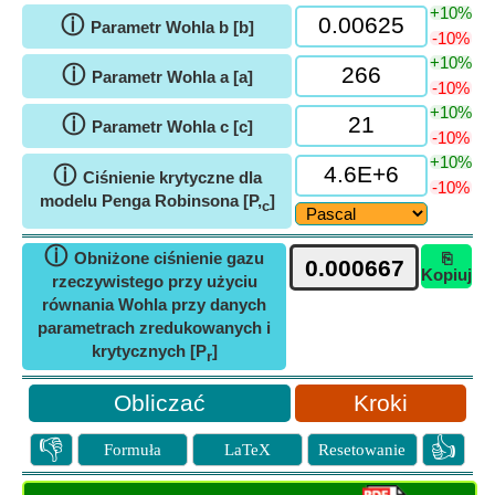
+10%
ⓘ
Parametr Wohla b [b]
-10%
+10%
ⓘ
Parametr Wohla a [a]
-10%
+10%
ⓘ
Parametr Wohla c [c]
-10%
+10%
ⓘ
Ciśnienie krytyczne dla
-10%
modelu Penga Robinsona [P,
]
c
ⓘ
Obniżone ciśnienie gazu
⎘
Kopiuj
rzeczywistego przy użyciu
równania Wohla przy danych
parametrach zredukowanych i
krytycznych [P
]
r
Kroki
👎
👍
Formuła
LaTeX
Resetowanie