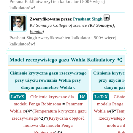
Prerana Bakli utworzył ten kalkulator i 800+ więcej
kalkulatorów!
Zweryfikowane przez
Prashant Singh
KJ Somaiya College of science
(KJ Somaiya)
,
Bombaj
Prashant Singh zweryfikował ten kalkulator i 500+ więcej
kalkulatorów!
Model rzeczywistego gazu Wohla Kalkulatory
<
Ciśnienie krytyczne gazu rzeczywistego
Ciśnienie krytyczne
przy użyciu równania Wohla przy
przy użyciu równ
danym parametrze Wohla c
danym parame
​ LaTeX
Ciśnienie krytyczne dla
​ Iść
​ LaTeX
Ciśnienie 
modelu Penga Robinsona
=
Parametr
modelu Penga Rob
Wohla c
/(4*(
Temperatura krytyczna gazu
Wohla a
/(6*
Temperat
rzeczywistego
^2)*(
Krytyczna objętość
rzeczywistego
*(
Kr
molowa dla modelu Penga
molowa dla m
Robinsona
^3))
Robins