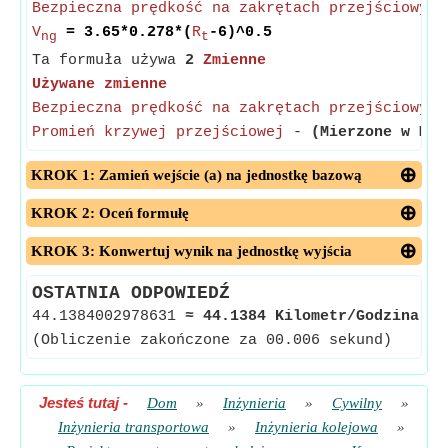
Bezpieczna prędkość na zakrętach przejściowych
V
= 3.65*0.278*(
R
-6)^0.5
ng
t
Ta formuła używa
2
Zmienne
Używane zmienne
Bezpieczna prędkość na zakrętach przejściowych
Promień krzywej przejściowej
-
(Mierzone w Met
KROK 1: Zamień wejście (a) na jednostkę bazową
KROK 2: Oceń formułę
KROK 3: Konwertuj wynik na jednostkę wyjścia
OSTATNIA ODPOWIEDŹ
44.1384002978631
≈
44.1384 Kilometr/Godzina
<
(Obliczenie zakończone za 00.006 sekund)
Jesteś tutaj
-
Dom
»
Inżynieria
»
Cywilny
»
Inżynieria transportowa
»
Inżynieria kolejowa
»