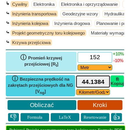
↳
Cywilny
Elektronika
Elektronika i oprzyrządowanie
El
⤿
Inżynieria transportowa
Geodezyjne wzory
Hydraulika i 
⤿
Inżynieria kolejowa
Inżynieria drogowa
Planowanie i proj
⤿
Projekt geometryczny toru kolejowego
Materiały wymagane
⤿
Krzywa przejściowa
+10%
ⓘ
Promień krzywej
-10%
przejściowej [R
]
t
ⓘ
Bezpieczna prędkość na
⎘
Kopiuj
zakrętach przejściowych dla NG
[V
]
ng
Kroki
👎
👍
Formuła
LaTeX
Resetowanie