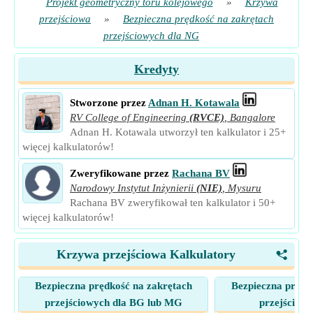
Projekt geometryczny toru kolejowego
»
Krzywa
przejściowa
»
Bezpieczna prędkość na zakrętach
przejściowych dla NG
Kredyty
Stworzone przez
Adnan H. Kotawala
RV College of Engineering
(RVCE)
,
Bangalore
Adnan H. Kotawala utworzył ten kalkulator i 25+
więcej kalkulatorów!
Zweryfikowane przez
Rachana BV
Narodowy Instytut Inżynierii
(NIE)
,
Mysuru
Rachana BV zweryfikował ten kalkulator i 50+
więcej kalkulatorów!
Krzywa przejściowa Kalkulatory
<
Bezpieczna prędkość na zakrętach
Bezpieczna prędk
przejściowych dla BG lub MG
przejściow