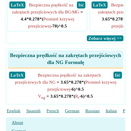
​ LaTeX
Bezpieczna prędkość na
​ Iść
​ LaTeX
Bezpieczn
zakrętach przejściowych dla BG/MG
=
zakrętach przejś
4.4*0.278*(
Promień krzywej
3.65*0.278*(
Pr
przejściowej
-70)^0.5
przejściow
​Zobacz więcej >>
Bezpieczna prędkość na zakrętach przejściowych
dla NG Formułę
​LaTeX
Bezpieczna prędkość na zakrętach
​Iść
przejściowych dla NG
= 3.65*0.278*(
Promień krzywej
przejściowej
-6)^0.5
V
= 3.65*0.278*(
R
-6)^0.5
ng
t
English
Spanish
French
German
Russian
Italian
Port
About