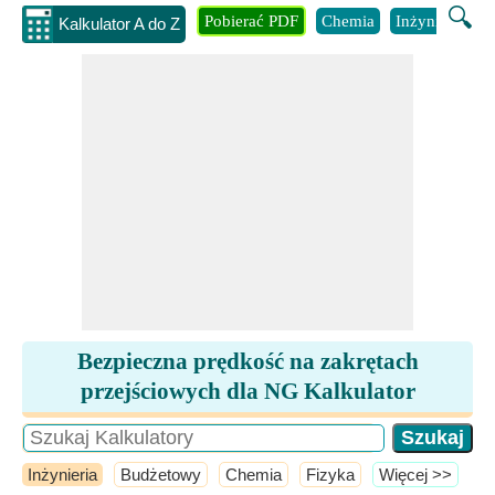
🔍
Pobierać PDF
Chemia
Inżynieria
B
Kalkulator A do Z
Bezpieczna prędkość na zakrętach
przejściowych dla NG Kalkulator
Inżynieria
Budżetowy
Chemia
Fizyka
​Więcej >>