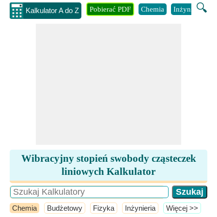
🔍
Pobierać PDF
Chemia
Inżynieria
B
Kalkulator A do Z
Wibracyjny stopień swobody cząsteczek
liniowych Kalkulator
Chemia
Budżetowy
Fizyka
Inżynieria
​Więcej >>