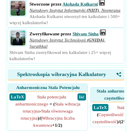
Stworzone przez
Akshada Kulkarni
Narodowy Instytut Informatyki
(NIIT)
,
Neemrana
Akshada Kulkarni utworzył ten kalkulator i 500+
więcej kalkulatorów!
Zweryfikowane przez
Shivam Sinha
Narodowy Instytut Technologii
(GNIDA)
,
Surathkal
Shivam Sinha zweryfikował ten kalkulator i 25+ więcej
kalkulatorów!
Spektroskopia wibracyjna Kalkulatory
<
Anharmoniczna Stała Potencjału
Stała anharmonicz
​ LaTeX
Stała potencjału
​ Iść
częstotliwośc
anharmonicznego
= (
Stała wibracja
​ LaTeX
Stała a
rotacyjna
-
Stała równowaga
(
Częstotliwość wib
rotacyjna
)/(
Wibracyjna liczba
częstotliwość
)/(2*
Czę
kwantowa
+1/2)