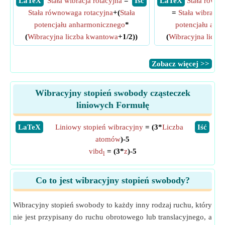
​ LaTeX
Stała wibracja rotacyjna
=
​ Iść
​ LaTeX
Stała równo
Stała równowaga rotacyjna
+(
Stała
=
Stała wibracja
potencjału anharmonicznego
*
potencjału anh
(
Wibracyjna liczba kwantowa
+1/2))
(
Wibracyjna liczb
​Zobacz więcej >>
Wibracyjny stopień swobody cząsteczek
liniowych Formułę
​LaTeX
Liniowy stopień wibracyjny
= (3*
Liczba
​Iść
atomów
)-5
vibd
= (3*
z
)-5
l
Co to jest wibracyjny stopień swobody?
Wibracyjny stopień swobody to każdy inny rodzaj ruchu, który
nie jest przypisany do ruchu obrotowego lub translacyjnego, a