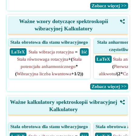
​Zobacz więcej >>
Ważne wzory dotyczące spektroskopii
<
wibracyjnej Kalkulatory
Stała obrotowa dla stanu wibracyjnego
Stała anharmoniczn
częstotliwośc
​ LaTeX
Stała wibracja rotacyjna
=
​ Iść
Stała równowaga rotacyjna
+(
Stała
​ LaTeX
Stała anhar
potencjału anharmonicznego
*
(
Pierwsza cz
(
Wibracyjna liczba kwantowa
+1/2))
alikwotu
/(2*
Często
​Zobacz więcej >>
Ważne kalkulatory spektroskopii wibracyjnej
<
Kalkulatory
Stała obrotowa dla stanu wibracyjnego
Stała obrotowa zwi