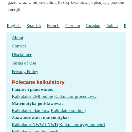
gazu wraz z odpowiednią liczbą kwantową opisującą poziom
energii.
English
Spanish
French
German
Russian
Italian
Port
About
Contact
Disclaimer
Terms of Use
Privacy Policy
Polecane kalkulatory
Finanse i planowanie:
Kalkulator EMI online
Kalkulator procentowy
Matematyka podstawowa:
Kalkulator ułamków
Kalkulator średniej
Zaawansowana matematyka:
Kalkulator NWW i NWD
Kalkulator trygonometrii
Kalkulator kombinatoryki