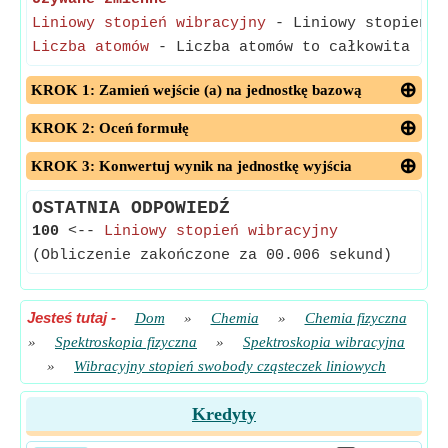
Liniowy stopień wibracyjny
- Liniowy stopień w
Liczba atomów
- Liczba atomów to całkowita lic
KROK 1: Zamień wejście (a) na jednostkę bazową
KROK 2: Oceń formułę
KROK 3: Konwertuj wynik na jednostkę wyjścia
OSTATNIA ODPOWIEDŹ
100
<--
Liniowy stopień wibracyjny
(Obliczenie zakończone za 00.006 sekund)
Jesteś tutaj
-
Dom
»
Chemia
»
Chemia fizyczna
»
Spektroskopia fizyczna
»
Spektroskopia wibracyjna
»
Wibracyjny stopień swobody cząsteczek liniowych
Kredyty