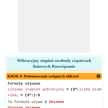
Wibracyjny stopień swobody cząsteczek
liniowych Rozwiązanie
KROK 0: Podsumowanie wstępnych obliczeń
Formułę używana
Liniowy stopień wibracyjny
= (3*
Liczba atomów
)
vibd
= (3*
z
)-5
l
Ta formuła używa
2
Zmienne
Używane zmienne