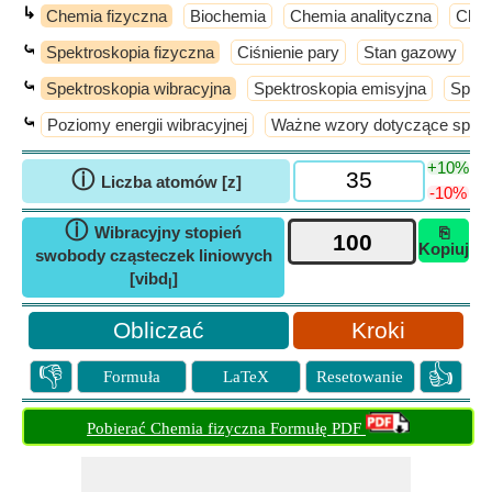
↳
Chemia fizyczna
Biochemia
Chemia analityczna
Chem
⤿
Spektroskopia fizyczna
Ciśnienie pary
Stan gazowy
⤿
Spektroskopia wibracyjna
Spektroskopia emisyjna
Spek
⤿
Poziomy energii wibracyjnej
Ważne wzory dotyczące spektr
+10%
ⓘ
Liczba atomów [z]
-10%
ⓘ
Wibracyjny stopień
⎘
Kopiuj
swobody cząsteczek liniowych
[vibd
]
l
Kroki
👎
👍
Formuła
LaTeX
Resetowanie
Pobierać Chemia fizyczna Formułę PDF