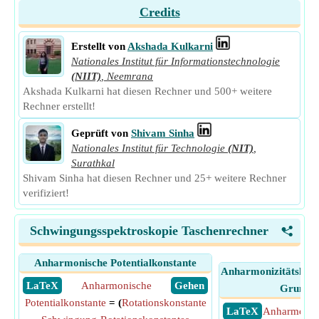
Credits
Erstellt von
Akshada Kulkarni
Nationales Institut für Informationstechnologie
(NIIT)
,
Neemrana
Akshada Kulkarni hat diesen Rechner und 500+ weitere
Rechner erstellt!
Geprüft von
Shivam Sinha
Nationales Institut für Technologie
(NIT)
,
Surathkal
Shivam Sinha hat diesen Rechner und 25+ weitere Rechner
verifiziert!
Schwingungsspektroskopie Taschenrechner
<
Anharmonische Potentialkonstante
Anharmonizitätskons
​ LaTeX
Anharmonische
​ Gehen
Grundfr
Potentialkonstante
= (
Rotationskonstante
​ LaTeX
Anharmonizi