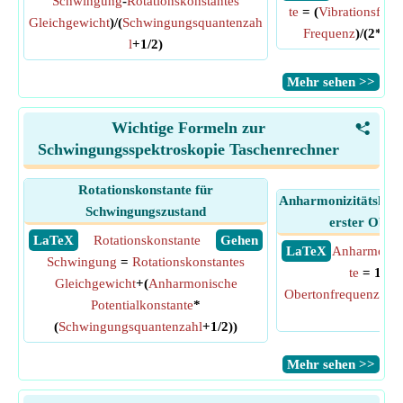
Schwingung
-
Rotationskonstantes
te
= (
Vibrationsfreq
Gleichgewicht
)/(
Schwingungsquantenzah
Frequenz
)/(2*
Vib
l
+1/2)
​Mehr sehen >>
Wichtige Formeln zur
<
Schwingungsspektroskopie Taschenrechner
Rotationskonstante für
Anharmonizitätskons
Schwingungszustand
erster Ober
​ LaTeX
Rotationskonstante
​ Gehen
​ LaTeX
Anharmonizi
Schwingung
=
Rotationskonstantes
te
= 1/3*(
Gleichgewicht
+(
Anharmonische
Obertonfrequenz
/(2*
Potentialkonstante
*
nz
)
(
Schwingungsquantenzahl
+1/2))
​Mehr sehen >>