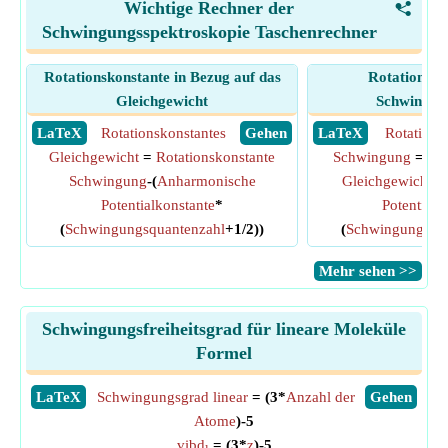
Wichtige Rechner der
<
Schwingungsspektroskopie Taschenrechner
Rotationskonstante in Bezug auf das
Rotationsko
Gleichgewicht
Schwingun
​ LaTeX
Rotationskonstantes
​ Gehen
​ LaTeX
Rotations
Gleichgewicht
=
Rotationskonstante
Schwingung
=
Rot
Schwingung
-(
Anharmonische
Gleichgewicht
+(
Potentialkonstante
*
Potentialk
(
Schwingungsquantenzahl
+1/2))
(
Schwingungsqua
​Mehr sehen >>
Schwingungsfreiheitsgrad für lineare Moleküle
Formel
​LaTeX
Schwingungsgrad linear
= (3*
Anzahl der
​Gehen
Atome
)-5
vibd
= (3*
z
)-5