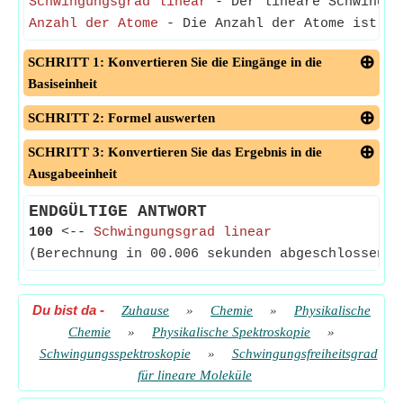
Schwingungsgrad linear
- Der lineare Schwingun
Anzahl der Atome
- Die Anzahl der Atome ist di
SCHRITT 1: Konvertieren Sie die Eingänge in die
Basiseinheit
SCHRITT 2: Formel auswerten
SCHRITT 3: Konvertieren Sie das Ergebnis in die
Ausgabeeinheit
ENDGÜLTIGE ANTWORT
100
<--
Schwingungsgrad linear
(Berechnung in 00.006 sekunden abgeschlossen)
Du bist da
-
Zuhause
»
Chemie
»
Physikalische
Chemie
»
Physikalische Spektroskopie
»
Schwingungsspektroskopie
»
Schwingungsfreiheitsgrad
für lineare Moleküle