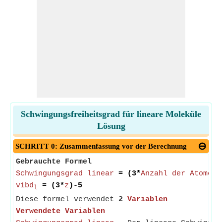
Schwingungsfreiheitsgrad für lineare Moleküle
Lösung
SCHRITT 0: Zusammenfassung vor der Berechnung
Gebrauchte Formel
Schwingungsgrad linear
= (3*
Anzahl der Atome
)-
vibd
= (3*
z
)-5
l
Diese formel verwendet
2
Variablen
Verwendete Variablen