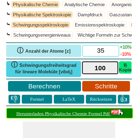
↳
Physikalische Chemie
Analytische Chemie
Anorganisch
⤿
Physikalische Spektroskopie
Dampfdruck
Gaszustand
⤿
Schwingungsspektroskopie
Emissionsspektroskopie
Ra
⤿
Schwingungsenergieniveaus
Wichtige Formeln zur Schwin
+10%
ⓘ
Anzahl der Atome [z]
-10%
ⓘ
Schwingungsfreiheitsgrad
⎘
Kopie
für lineare Moleküle [vibd
]
l
Schritte
👎
👍
Formel
LaTeX
Rücksetzen
Herunterladen Physikalische Chemie Formel Pdf