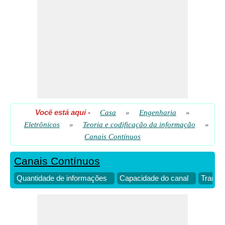
Transferência de dados
​ Vai
Você está aqui
-
Casa
»
Engenharia
»
Eletrônicos
»
Teoria e codificação da informação
»
Canais Contínuos
Canais Contínuos
Quantidade de informações
Capacidade do canal
Transf