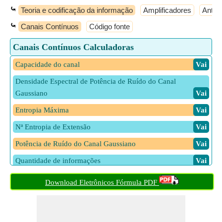
⤿
Teoria e codificação da informação
Amplificadores
Anten
⤿
Canais Contínuos
Código fonte
Canais Contínuos Calculadoras
Capacidade do canal
​ Vai
Densidade Espectral de Potência de Ruído do Canal
Gaussiano
​ Vai
Entropia Máxima
​ Vai
Nª Entropia de Extensão
​ Vai
Potência de Ruído do Canal Gaussiano
​ Vai
Quantidade de informações
​ Vai
Taxa de Informação
​ Vai
Download Eletrônicos Fórmula PDF
Taxa de símbolo
​ Vai
Taxa Nyquist
​ Vai