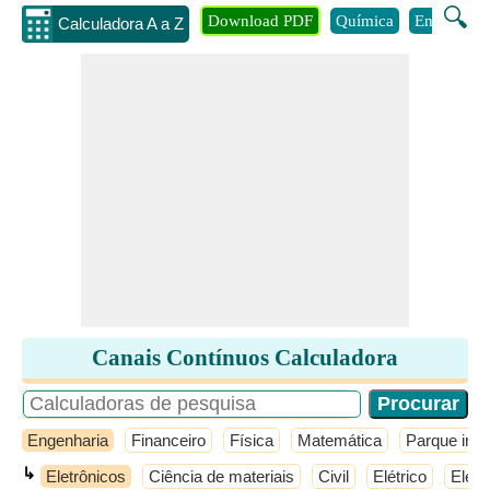
🔍
Download PDF
Química
Engenhari
Calculadora A a Z
Canais Contínuos Calculadora
Engenharia
Financeiro
Física
Matemática
Parque infan
↳
Eletrônicos
Ciência de materiais
Civil
Elétrico
Eletr