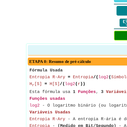

ETAPA 0: Resumo de pré-cálculo
Fórmula Usada
Entropia R-Ary
=
Entropia
/(
log2
(
Símbol
H
[S]
=
H[S]
/(
log2
(
r
))
r
Esta fórmula usa
1
Funções
,
3
Variávei
Funções usadas
log2
- O logaritmo binário (ou logarit
Variáveis Usadas
Entropia R-Ary
- A entropia R-ária é de
Entropia
-
(Medido em Bit/Segundo)
- A 