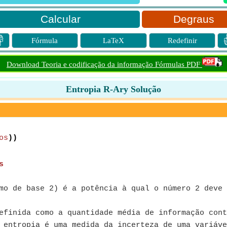
Degraus

Fórmula
LaTeX
Redefinir
Download Teoria e codificação da informação Fórmulas PDF
Entropia R-Ary Solução
os
))
s
mo de base 2) é a potência à qual o número 2 deve 
finida como a quantidade média de informação cont
entropia é uma medida da incerteza de uma variáve