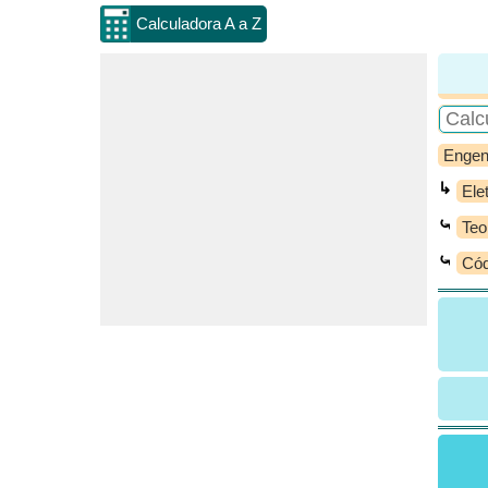
Calculadora A a Z
Engen
↳
Ele
⤿
Teo
⤿
Cód