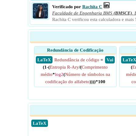
Verificado por
Rachita C
Faculdade de Engenharia BMS
(BMSCE)
,
Rachita C verificou esta calculadora e mais
Redundância de Codificação
​ LaTeX
Redundância de código
=
​ Vai
​ LaTe
(1-(
Entropia R-Ary
/(
Comprimento
(
E
médio
*
log2
(
Número de símbolos na
médi
codificação do alfabeto
))))*100
co
​LaTeX