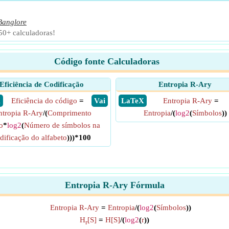
Banglore
 50+ calculadoras!
Código fonte Calculadoras
Eficiência de Codificação
Entropia R-Ary
X
Eficiência do código
=
​ Vai
​ LaTeX
Entropia R-Ary
=
ntropia R-Ary
/(
Comprimento
Entropia
/(
log2
(
Símbolos
))
o
*
log2
(
Número de símbolos na
dificação do alfabeto
)))*100
Entropia R-Ary Fórmula
Entropia R-Ary
=
Entropia
/(
log2
(
Símbolos
))
H
[S]
=
H[S]
/(
log2
(
r
))
r