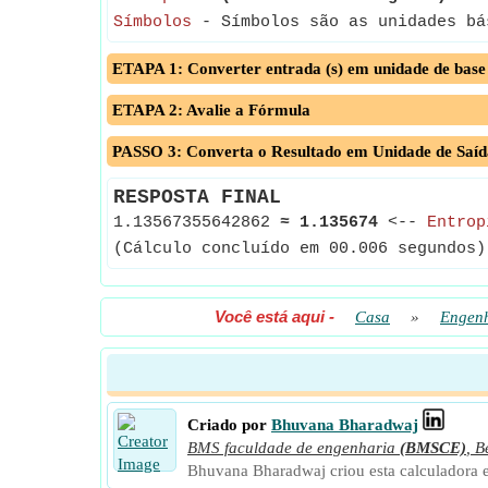
Símbolos
- Símbolos são as unidades bás
ETAPA 1: Converter entrada (s) em unidade de base
ETAPA 2: Avalie a Fórmula
PASSO 3: Converta o Resultado em Unidade de Saíd
RESPOSTA FINAL
1.13567355642862
≈
1.135674
<--
Entrop
(Cálculo concluído em 00.006 segundos)
Você está aqui
-
Casa
»
Engen
Criado por
Bhuvana Bharadwaj
BMS faculdade de engenharia
(BMSCE)
,
B
Bhuvana Bharadwaj criou esta calculadora e