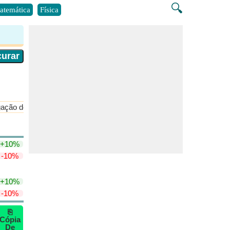
🔍
atemática
Física
gação de ondas
Circuitos Integrados (CI)
​Mais >>
+10%
-10%
+10%
-10%
⎘
Cópia
De