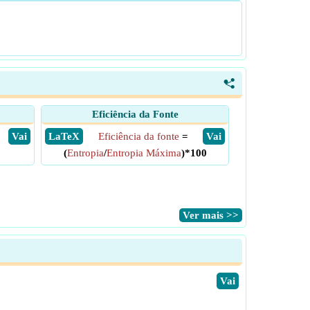
<
Eficiência da Fonte
​ Vai
​ LaTeX
Eficiência da fonte
=
​ Vai
(
Entropia
/
Entropia Máxima
)*100
​Ver mais >>
​Vai