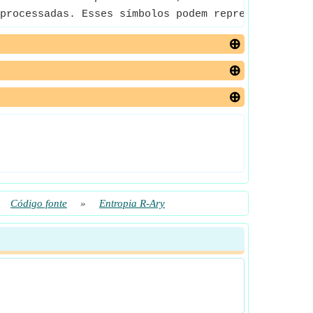
processadas. Esses símbolos podem representar qual
Código fonte
»
Entropia R-Ary