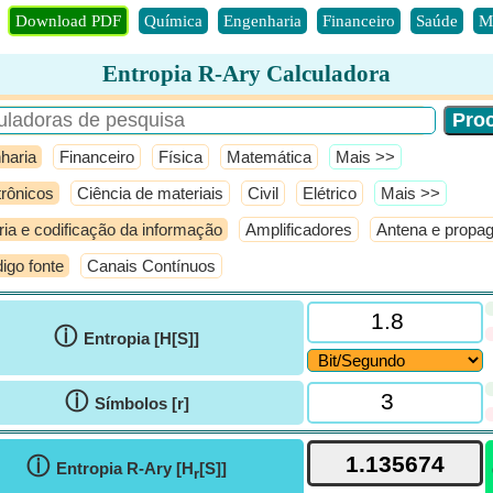
Download PDF
Química
Engenharia
Financeiro
Saúde
M
Entropia R-Ary Calculadora
haria
Financeiro
Física
Matemática
​Mais >>
trônicos
Ciência de materiais
Civil
Elétrico
​Mais >>
ria e codificação da informação
Amplificadores
Antena e propa
igo fonte
Canais Contínuos
ⓘ
Entropia [H[S]]
ⓘ
Símbolos [r]
ⓘ
Entropia R-Ary [H
[S]]
r