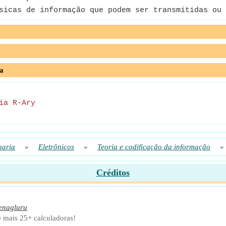
icas de informação que podem ser transmitidas ou 
a
ia R-Ary
haria
»
Eletrônicos
»
Teoria e codificação da informação
»
Créditos
enagluru
 mais 25+ calculadoras!