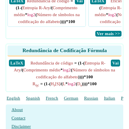
​ LaTeX
Redundância de código
=
​ Vai
​ LaTeX
Eficiência
(1-(
Entropia R-Ary
/(
Comprimento
(
Entropia R-Ary
médio
*
log2
(
Número de símbolos na
médio
*
log2
(
Númer
codificação do alfabeto
))))*100
codificação do 
​Ver mais >>
Redundância de Codificação Fórmula
​LaTeX
Redundância de código
= (1-(
Entropia R-
​Vai
Ary
/(
Comprimento médio
*
log2
(
Número de símbolos na
codificação do alfabeto
))))*100
R
= (1-(
H
[S]
/(
L
*
log2
(
D
))))*100
ηc
r
s
English
Spanish
French
German
Russian
Italian
Poli
About
Contact
Disclaimer