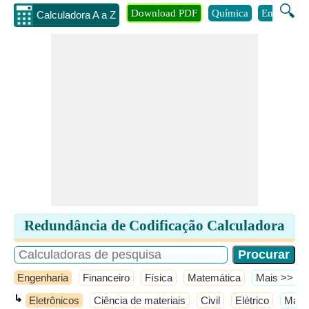
🔍
Download PDF
Química
Engenhari
Calculadora A a Z
Redundância de Codificação Calculadora
Engenharia
Financeiro
Física
Matemática
​Mais >>
↳
Eletrônicos
Ciência de materiais
Civil
Elétrico
​Mais