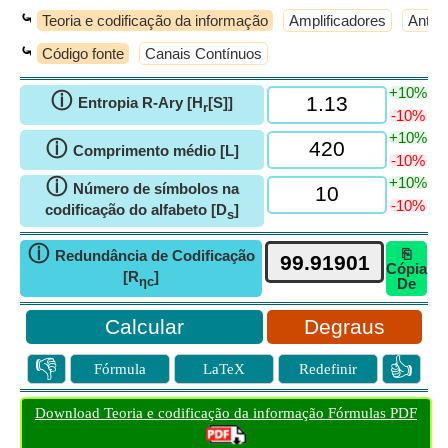
⤿
Teoria e codificação da informação
Amplificadores
Anten
⤿
Código fonte
Canais Contínuos
+10%
ⓘ
Entropia R-Ary [H
[S]]
r
-10%
+10%
ⓘ
Comprimento médio [L]
-10%
+10%
ⓘ
Número de símbolos na
-10%
codificação do alfabeto [D
]
s
ⓘ
⎘
Redundância de Codificação
Cópia
[R
]
ηc
De
Degraus
👎
👍
Fórmula
LaTeX
Redefinir
Download Teoria e codificação da informação Fórmulas PDF