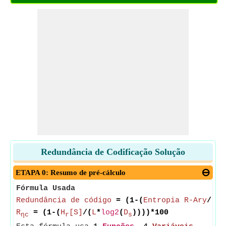
Redundância de Codificação Solução
ETAPA 0: Resumo de pré-cálculo
Fórmula Usada
Redundância de código
= (1-(
Entropia R-Ary
/(
Co
R
= (1-(
H
[S]
/(
L
*
log2
(
D
))))*100
ηc
r
s