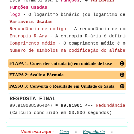
Esta fórmula usa
1
Funções
,
4
Variáveis
Funções usadas
log2
- O logaritmo binário (ou logaritmo de ba
Variáveis Usadas
Redundância de código
- A redundância de código
Entropia R-Ary
- A entropia R-ária é definida 
Comprimento médio
- O comprimento médio é norma
Número de símbolos na codificação do alfabeto
-
ETAPA 1: Converter entrada (s) em unidade de base
ETAPA 2: Avalie a Fórmula
PASSO 3: Converta o Resultado em Unidade de Saída
RESPOSTA FINAL
99.9190085964047
≈
99.91901
<--
Redundância de
(Cálculo concluído em 00.006 segundos)
Você está aqui
-
Casa
»
Engenharia
»