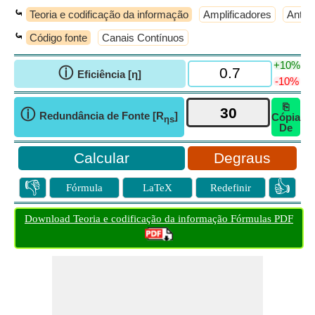
⤿
Teoria e codificação da informação
Amplificadores
Anten
⤿
Código fonte
Canais Contínuos
+10%
ⓘ
Eficiência [η]
-10%
⎘
ⓘ
Redundância de Fonte [R
]
Cópia
ηs
De
Degraus
👎
👍
Fórmula
LaTeX
Redefinir
Download Teoria e codificação da informação Fórmulas PDF