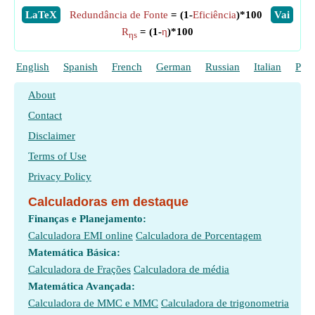
​LaTeX
Redundância de Fonte
= (1-
Eficiência
)*100
​Vai
R
= (1-
η
)*100
ηs
English
Spanish
French
German
Russian
Italian
Poli
About
Contact
Disclaimer
Terms of Use
Privacy Policy
Calculadoras em destaque
Finanças e Planejamento:
Calculadora EMI online
Calculadora de Porcentagem
Matemática Básica:
Calculadora de Frações
Calculadora de média
Matemática Avançada:
Calculadora de MMC e MMC
Calculadora de trigonometria