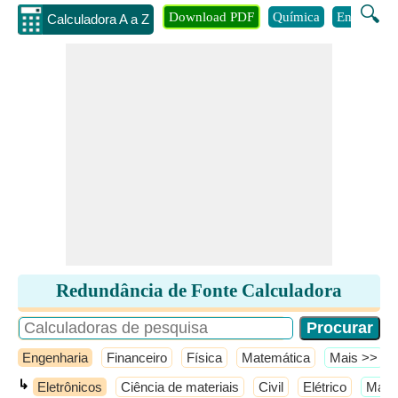
🔍
Download PDF
Química
Engenhari
Calculadora A a Z
Redundância de Fonte Calculadora
Engenharia
Financeiro
Física
Matemática
​Mais >>
↳
Eletrônicos
Ciência de materiais
Civil
Elétrico
​Mais