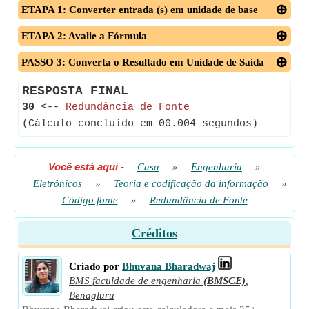
ETAPA 1: Converter entrada (s) em unidade de base
ETAPA 2: Avalie a Fórmula
PASSO 3: Converta o Resultado em Unidade de Saída
RESPOSTA FINAL
30
<--
Redundância de Fonte
(Cálculo concluído em 00.004 segundos)
Você está aqui
-
Casa
»
Engenharia
»
Eletrônicos
»
Teoria e codificação da informação
»
Código fonte
»
Redundância de Fonte
Créditos
Criado por
Bhuvana Bharadwaj
BMS faculdade de engenharia
(BMSCE)
,
Benagluru