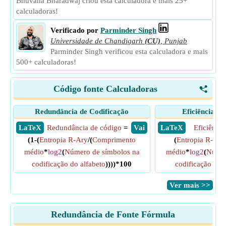
Bhuvana Bharadwaj criou esta calculadora e mais 25+
calculadoras!
Verificado por
Parminder Singh
Universidade de Chandigarh
(CU)
,
Punjab
Parminder Singh verificou esta calculadora e mais
500+ calculadoras!
Código fonte Calculadoras
<
Redundância de Codificação
Eficiência de
​ LaTeX
Redundância de código
=
​ Vai
​ LaTeX
Eficiência
(1-(
Entropia R-Ary
/(
Comprimento
(
Entropia R-Ary
médio
*
log2
(
Número de símbolos na
médio
*
log2
(
Númer
codificação do alfabeto
))))*100
codificação do 
​Ver mais >>
Redundância de Fonte Fórmula