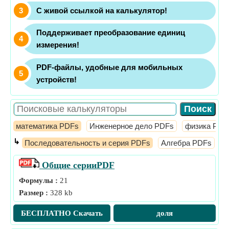
С живой ссылкой на калькулятор!
Поддерживает преобразование единиц
измерения!
PDF-файлы, удобные для мобильных
устройств!
математика PDFs
Инженерное дело PDFs
физика PDF
↳
Последовательность и серия PDFs
Алгебра PDFs
А
Общие серии
PDF
Формулы :
21
Размер :
328 kb
БЕСПЛАТНО Скачать
доля