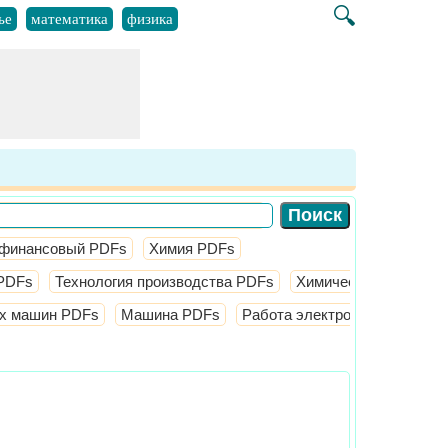
🔍
ье
математика
физика
финансовый PDFs
Химия PDFs
PDFs
Технология производства PDFs
Химическая инженер
их машин PDFs
Машина PDFs
Работа электростанции PDF