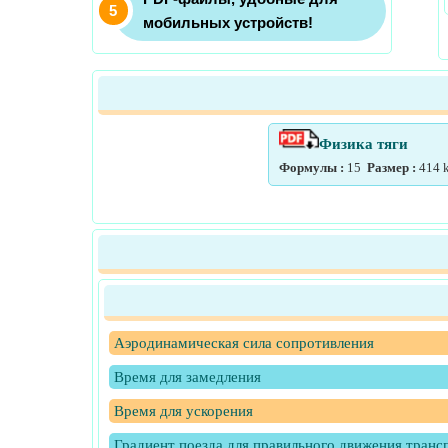
мобильных устройств!
Физика тяги
Формулы :
15
Размер :
414
Аэродинамическая сила сопротивления
Время для замедления
Время для ускорения
Градиент поезда для правильного движения транс