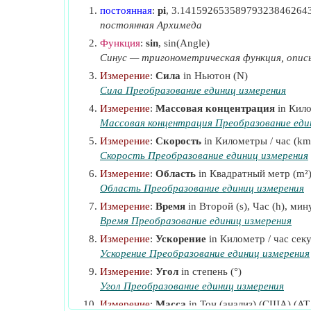
постоянная
:
pi
, 3.14159265358979323846264
t
Время для ускорения
(Второй)
α
постоянная Архимеда
t
Время для замедления
(Второй)
Функция
:
sin
, sin(Angle)
β
Синус — тригонометрическая функция, опис
V
Скорость потока
(Километры / час)
f
Измерение
:
Сила
in Ньютон (N)
V
Максимальная скорость
(Километры / ча
m
Сила Преобразование единиц измерения
V
График скорости
(Километры / час)
Измерение
:
Массовая концентрация
in Кило
s
Массовая концентрация Преобразование еди
V
Трансляционная скорость
(Километры / ча
t
Измерение
:
Скорость
in Километры / час (km
W
Вес поезда
(Тон (анализ) (США))
Скорость Преобразование единиц измерения
W
Ускоряющийся вес поезда
(Тон (анализ) 
e
Измерение
:
Область
in Квадратный метр (m²
Область Преобразование единиц измерения
α
Ускорение поезда
(Километр / час секунда)
Измерение
:
Время
in Второй (s), Час (h), мин
β
Задержка поезда
(Километр / час секунда)
Время Преобразование единиц измерения
μ
Коэффициент сцепления
Измерение
:
Ускорение
in Километр / час сек
ρ
Плотность вещества
(Килограмм на кубиче
Ускорение Преобразование единиц измерения
τ
Крутящий момент двигателя
(Ньютон-мет
e
Измерение
:
Угол
in степень (°)
Угол Преобразование единиц измерения
Измерение
:
Масса
in Тон (анализ) (США) (AT