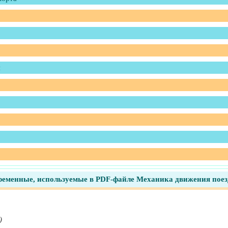
я
ременные, используемые в PDF-файле Механика движения поез
)