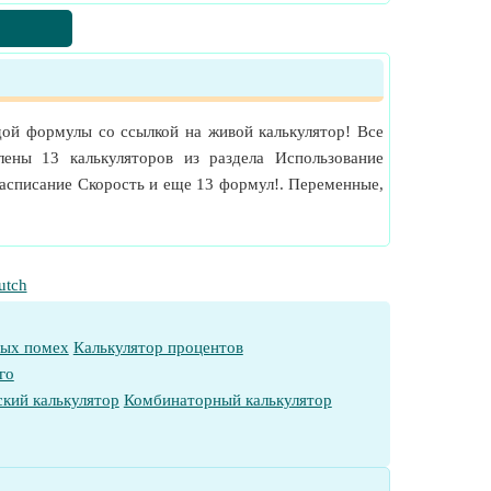
ой формулы со ссылкой на живой калькулятор! Все
ены 13 калькуляторов из раздела Использование
Расписание Скорость и еще 13 формул!. Переменные,
utch
ных помех
Калькулятор процентов
го
кий калькулятор
Комбинаторный калькулятор