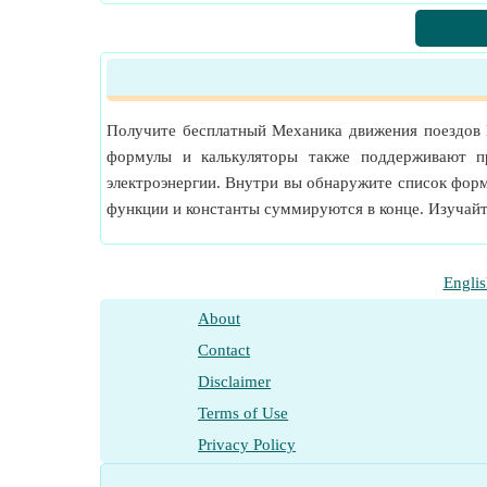
Масса Преобразование единиц измерения
Измерение
:
Длина
in Метр (m), километр (km
Длина Преобразование единиц измерения
Измерение
:
Угловая скорость
in оборотов в 
Угловая скорость Преобразование единиц из
Получите бесплатный Механика движения поездов 
Измерение
:
Крутящий момент
in Ньютон-ме
формулы и калькуляторы также поддерживают пр
Крутящий момент Преобразование единиц и
электроэнергии. Внутри вы обнаружите список форм
функции и константы суммируются в конце. Изучай
Englis
About
Contact
Disclaimer
Terms of Use
Privacy Policy