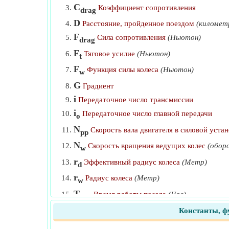
C
Коэффициент сопротивления
drag
D
Расстояние, пройденное поездом
(километ
F
Сила сопротивления
(Ньютон)
drag
F
Тяговое усилие
(Ньютон)
t
F
Функция силы колеса
(Ньютон)
w
G
Градиент
i
Передаточное число трансмиссии
i
Передаточное число главной передачи
o
N
Скорость вала двигателя в силовой уста
pp
N
Скорость вращения ведущих колес
(обор
w
r
Эффективный радиус колеса
(Метр)
d
r
Радиус колеса
(Метр)
w
T
Время работы поезда
(Час)
run
T
Запланировать время
(Час)
Константы, ф
s
T
Время остановки поезда
(минут)
stop