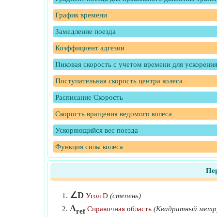
График времени
Замедление поезда
Коэффициент адгезии
Пиковая скорость с учетом времени для ускорени
Поступательная скорость центра колеса
Расписание Скорость
Скорость вращения ведомого колеса
Ускоряющийся вес поезда
Функция силы колеса
Пе
∠D
Угол D
(степень)
A
Справочная область
(Квадратный метр
ref