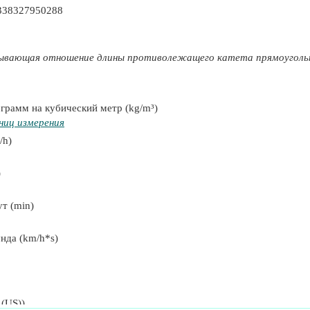
338327950288
ывающая отношение длины противолежащего катета прямоугольно
с)
грамм на кубический метр (kg/m³)
ниц измерения
с)
/h)
(США))
)
ут (min)
унда (km/h*s)
ский метр)
р)
 (US))