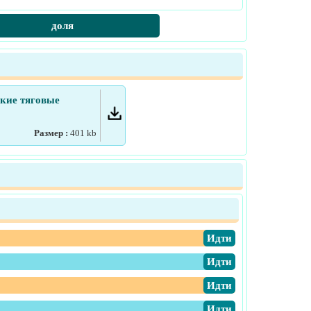
доля
кие тяговые
Размер :
401
kb
​Идти
​Идти
​Идти
​Идти