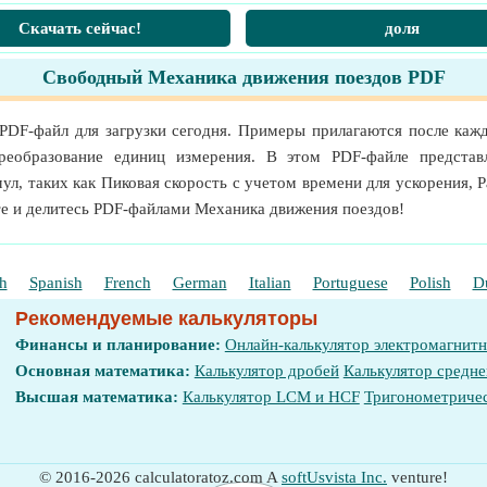
Скачать сейчас!
доля
)
Свободный Механика движения поездов PDF
минуту (rev/min)
мерения
PDF-файл для загрузки сегодня. Примеры прилагаются после кажд
тр (N*m)
еобразование единиц измерения. В этом PDF-файле представл
змерения
ул, таких как Пиковая скорость с учетом времени для ускорения, 
те и делитесь PDF-файлами Механика движения поездов!
h
Spanish
French
German
Italian
Portuguese
Polish
D
Рекомендуемые калькуляторы
Финансы и планирование:
Онлайн-калькулятор электромагнит
Основная математика:
Калькулятор дробей
Калькулятор средне
Высшая математика:
Калькулятор LCM и HCF
Тригонометричес
© 2016-2026 calculatoratoz.com A
softUsvista Inc.
venture!