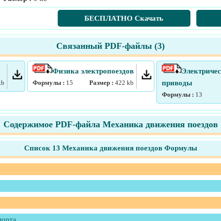
БЕСПЛАТНО Скачать
Связанный PDF-файлы (
3
)
Физика электропоездов
Электричес
kb
Формулы :
15
Размер :
422
kb
приводы
Формулы :
13
Содержимое PDF-файла Механика движения поездов
Список 13 Механика движения поездов Формулы
порта