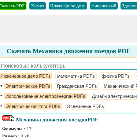
Скачать PDF
Химия
Инженерное дело
финансовый
Здоров
Скачать Механика движения поездов PDF
Инженерное дело PDFs
математика PDFs
физика PDFs
↳
Электрические PDFs
Гражданская PDFs
Механический 
⤿
Использование электроэнергии PDFs
Дизайн электрическ
⤿
Электрическая тяга PDFs
Освещение PDFs
Механика движения поездов
PDF
Формулы :
13
Размер :
0 kb