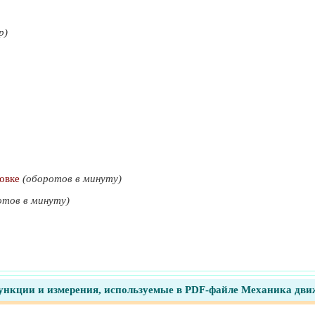
р)
новке
(оборотов в минуту)
отов в минуту)
ункции и измерения, используемые в PDF-файле Механика дви