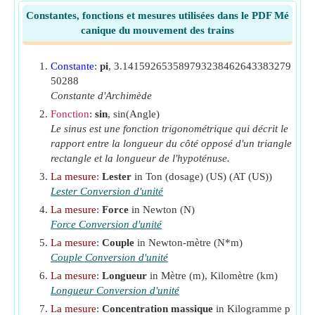
r
Rayon de roue
(Mètre)
Constantes, fonctions et mesures utilisées dans le PDF Mé
w
canique du mouvement des trains
T
Temps de marche du train
(Heure)
run
T
Horaire
(Heure)
s
Constante
:
pi
, 3.141592653589793238462643383279
T
50288
Heure d'arrêt du train
(Minute)
stop
Constante d'Archimède
t
Il est temps d’accélérer
(Deuxième)
α
Fonction
:
sin
, sin(Angle)
t
L’heure du retard
(Deuxième)
Le sinus est une fonction trigonométrique qui décrit le
β
rapport entre la longueur du côté opposé d'un triangle
V
La vitesse d'écoulement
(Kilomètre / heure)
f
rectangle et la longueur de l'hypoténuse.
V
Vitesse de crête
(Kilomètre / heure)
m
La mesure
:
Lester
in Ton (dosage) (US) (AT (US))
V
Lester Conversion d'unité
Planifier la vitesse
(Kilomètre / heure)
s
La mesure
:
Force
in Newton (N)
V
Vitesse de translation
(Kilomètre / heure)
t
Force Conversion d'unité
W
Poids du train
(Ton (dosage) (US))
La mesure
:
Couple
in Newton-mètre (N*m)
W
Accélération du poids du train
(Ton (dosage)
Couple Conversion d'unité
e
(US))
La mesure
:
Longueur
in Mètre (m), Kilomètre (km)
Longueur Conversion d'unité
α
Accélération du train
(Kilomètre / heure seconde)
La mesure
:
Concentration massique
in Kilogramme p
β
Ralentissement du train
(Kilomètre / heure seconde)