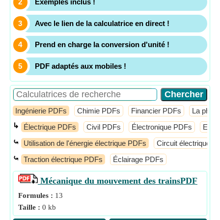
Exemples inclus !
Avec le lien de la calculatrice en direct !
Prend en charge la conversion d'unité !
PDF adaptés aux mobiles !
Ingénierie PDFs
Chimie PDFs
Financier PDFs
La phys
↳
Électrique PDFs
Civil PDFs
Électronique PDFs
Elect
⤿
Utilisation de l'énergie électrique PDFs
Circuit électrique 
⤿
Traction électrique PDFs
Éclairage PDFs
Mécanique du mouvement des trains
PDF
Formules :
13
Taille :
0 kb