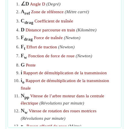
∠D
Angle D
(Degré)
A
Zone de référence
(Mètre carré)
ref
C
Coefficient de traînée
drag
D
Distance parcourue en train
(Kilomètre)
F
Force de traînée
(Newton)
drag
F
Effort de traction
(Newton)
t
F
Fonction de force de roue
(Newton)
w
G
Pente
i
Rapport de démultiplication de la transmission
i
Rapport de démultiplication de la transmission
o
finale
N
Vitesse de l’arbre moteur dans la centrale
pp
électrique
(Révolutions par minute)
N
Vitesse de rotation des roues motrices
w
(Révolutions par minute)
r
Rayon effectif de roue
(Mètre)
d