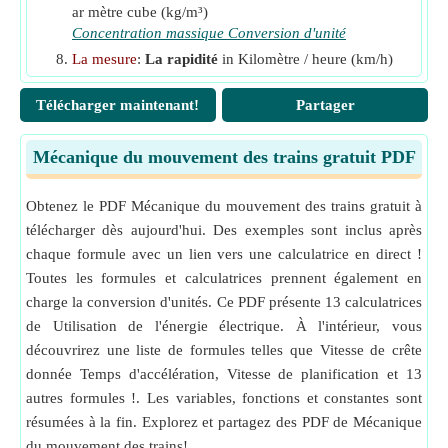
ar mètre cube (kg/m³)
μ
Coefficient d'adhérence
Concentration massique Conversion d'unité
ρ
Densité de masse
(Kilogramme par mètre cube)
La mesure
:
La rapidité
in Kilomètre / heure (km/h)
τ
Couple moteur
(Newton-mètre)
La rapidité Conversion d'unité
e
Télécharger maintenant!
Partager
La mesure
:
Zone
in Mètre carré (m²)
Zone Conversion d'unité
La mesure
:
Temps
in Heure (h), Minute (min), Deuxiè
Mécanique du mouvement des trains gratuit PDF
me (s)
Temps Conversion d'unité
Obtenez le PDF Mécanique du mouvement des trains gratuit à
La mesure
:
Angle
in Degré (°)
télécharger dès aujourd'hui. Des exemples sont inclus après
Angle Conversion d'unité
chaque formule avec un lien vers une calculatrice en direct !
La mesure
:
Accélération
in Kilomètre / heure seconde
Toutes les formules et calculatrices prennent également en
(km/h*s)
charge la conversion d'unités. Ce PDF présente 13 calculatrices
Accélération Conversion d'unité
de Utilisation de l'énergie électrique. À l'intérieur, vous
La mesure
:
Vitesse angulaire
in Révolutions par minut
découvrirez une liste de formules telles que Vitesse de crête
e (rev/min)
donnée Temps d'accélération, Vitesse de planification et 13
Vitesse angulaire Conversion d'unité
autres formules !. Les variables, fonctions et constantes sont
résumées à la fin. Explorez et partagez des PDF de Mécanique
du mouvement des trains!