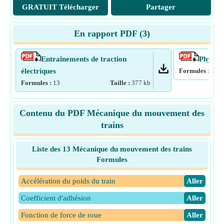
GRATUIT Télécharger
Partager
En rapport PDF (
3
)
Entraînements de traction
Physiqu
électriques
Formules :
15
Formules :
13
Taille :
377
kb
Contenu du PDF Mécanique du mouvement des
trains
Liste des 13 Mécanique du mouvement des trains
Formules
Accélération du poids du train
​Aller
Coefficient d'adhésion
​Aller
Fonction de force de roue
​Aller