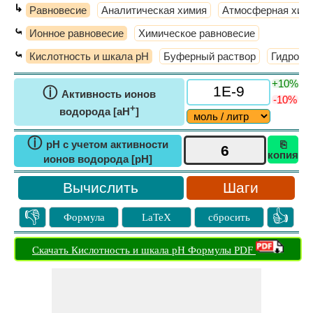
↳
Равновесие
Аналитическая химия
Атмосферная хим
⤿
Ионное равновесие
Химическое равновесие
⤿
Кислотность и шкала pH
Буферный раствор
Гидроли
+10%
ⓘ
Активность ионов
-10%
+
водорода [aH
]
ⓘ
pH с учетом активности
⎘
копия
ионов водорода [pH]
Шаги
👎
👍
Формула
LaTeX
сбросить
Скачать Кислотность и шкала pH Формулы PDF