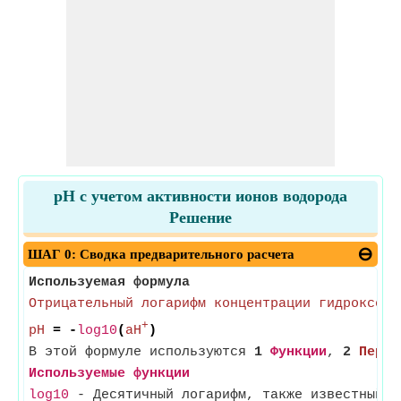
pH с учетом активности ионов водорода
Решение
ШАГ 0: Сводка предварительного расчета
Используемая формула
Отрицательный логарифм концентрации гидроксони
+
pH
= -
log10
(
aH
)
В этой формуле используются
1
Функции
,
2
Перем
Используемые функции
log10
- Десятичный логарифм, также известный к