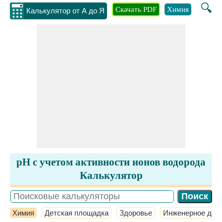
🔍
Скачать PDF
Химия
Инжене
Калькулятор от А до Я
pH с учетом активности ионов водорода
Калькулятор
Химия
Детская площадка
Здоровье
Инженерное дел