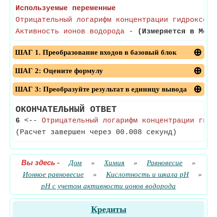
Используемые переменные
Отрицательный логарифм концентрации гидроксони
Активность ионов водорода
-
(Измеряется в Моль
ШАГ 1. Преобразование входов в базовый блок
ШАГ 2: Оцените формулу
ШАГ 3: Преобразуйте результат в единицу вывода
ОКОНЧАТЕЛЬНЫЙ ОТВЕТ
6
<--
Отрицательный логарифм концентрации гидр
(Расчет завершен через 00.008 секунд)
Вы здесь
-
Дом
»
Химия
»
Равновесие
»
Ионное равновесие
»
Кислотность и шкала pH
»
pH с учетом активности ионов водорода
Кредиты