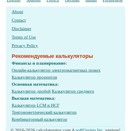
English
Spanish
French
German
Italian
Portuguese
P
About
Contact
Disclaimer
Terms of Use
Privacy Policy
Рекомендуемые калькуляторы
Финансы и планирование:
Онлайн-калькулятор электромагнитных помех
Калькулятор процентов
Основная математика:
Калькулятор дробей
Калькулятор среднего
Высшая математика:
Калькулятор LCM и HCF
Тригонометрический калькулятор
Комбинаторный калькулятор
© 2016-2026 calculatoratoz.com A
softUsvista Inc.
venture!