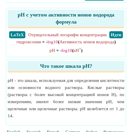
pH с учетом активности ионов водорода
формула
​LaTeX
Отрицательный логарифм концентрации
​Идти
гидроксония
= -
log10
(
Активность ионов водорода
)
+
pH
= -
log10
(
aH
)
Что такое шкала pH?
pH - это шкала, используемая для определения кислотности
или основности водного раствора. Кислые растворы
(растворы с более высокой концентрацией ионов H), по
измерениям, имеют более низкие значения pH, чем
щелочные или щелочные растворы. pH колеблется от 1 до
14.