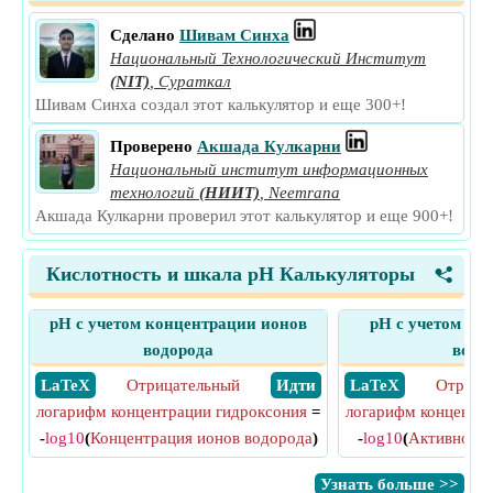
Сделано
Шивам Синха
Национальный Технологический Институт
(NIT)
,
Сураткал
Шивам Синха создал этот калькулятор и еще 300+!
Проверено
Акшада Кулкарни
Национальный институт информационных
технологий
(НИИТ)
,
Neemrana
Акшада Кулкарни проверил этот калькулятор и еще 900+!
Кислотность и шкала pH Калькуляторы
<
рН с учетом концентрации ионов
pH с учетом ак
водорода
водо
​ LaTeX
Отрицательный
​ Идти
​ LaTeX
Отрица
логарифм концентрации гидроксония
=
логарифм концентра
-
log10
(
Концентрация ионов водорода
)
-
log10
(
Активность
​Узнать больше >>