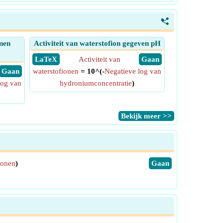
<
onen
Activiteit van waterstofion gegeven pH
​ LaTeX
Activiteit van
​ Gaan
​ Gaan
waterstofionen
= 10^(-
Negatieve log van
log van
hydroniumconcentratie
)
​Bekijk meer >>
ionen
)
​Gaan