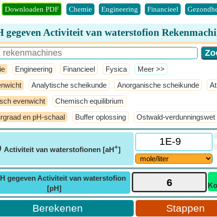
Downloaden PDF
Chemie
Engineering
Financieel
Gezondhe
 gegeven Activiteit van waterstofion Rekenmach
ie
Engineering
Financieel
Fysica
​Meer >>
nwicht
Analytische scheikunde
Anorganische scheikunde
At
isch evenwicht
Chemisch equilibrium
rgraad en pH-schaal
Buffer oplossing
Ostwald-verdunningswet
ⓘ
+
Activiteit van waterstofionen [aH
]
H gegeven Activiteit van waterstofion
Ko
[pH]
Stappen