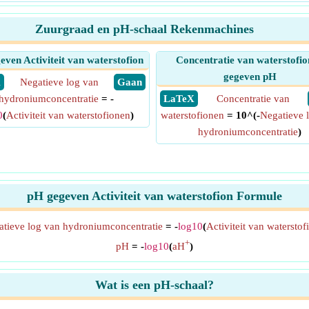
Zuurgraad en pH-schaal Rekenmachines
even Activiteit van waterstofion
Concentratie van waterstofi
gegeven pH
X
Negatieve log van
​ Gaan
hydroniumconcentratie
= -
​ LaTeX
Concentratie van
0
(
Activiteit van waterstofionen
)
waterstofionen
= 10^(-
Negatieve 
hydroniumconcentratie
)
pH gegeven Activiteit van waterstofion Formule
tieve log van hydroniumconcentratie
= -
log10
(
Activiteit van waterstof
+
pH
= -
log10
(
aH
)
Wat is een pH-schaal?