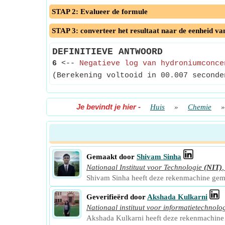
STAP 2: Evalueer de formule
STAP 3: converteer het resultaat naar de eenheid va
DEFINITIEVE ANTWOORD
6
<--
Negatieve log van hydroniumconce
(Berekening voltooid in 00.007 seconde
Je bevindt je hier
-
Huis
»
Chemie
Gemaakt door
Shivam Sinha
Nationaal Instituut voor Technologie
(NIT)
Shivam Sinha heeft deze rekenmachine gem
Geverifieërd door
Akshada Kulkarni
Nationaal instituut voor informatietechnolo
Akshada Kulkarni heeft deze rekenmachine