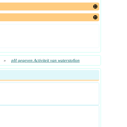
»
pH gegeven Activiteit van waterstofion