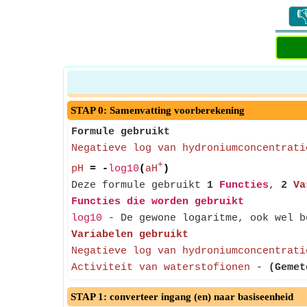

STAP 0: Samenvatting voorberekening
Formule gebruikt
Negatieve log van hydroniumconcentrati
+
pH
= -
log10
(
aH
)
Deze formule gebruikt
1
Functies
,
2
Va
Functies die worden gebruikt
log10
- De gewone logaritme, ook wel be
Variabelen gebruikt
Negatieve log van hydroniumconcentrati
Activiteit van waterstofionen
-
(Gemet
STAP 1: converteer ingang (en) naar basiseenheid