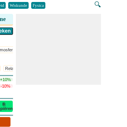
🔍
id
Wiskunde
Fysica
ine
mosferische Chemie
​Meer >>
Relatieve sterkte van twee zuren
​Meer >>
+10%
-10%
⎘
piëren