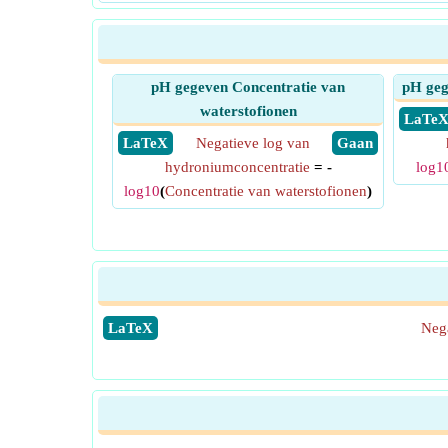
pH gegeven Concentratie van
pH geg
waterstofionen
​ LaTe
​ LaTeX
Negatieve log van
​ Gaan
hydroniumconcentratie
= -
log1
log10
(
Concentratie van waterstofionen
)
​LaTeX
Nega