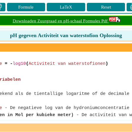

Formule
LaTeX
Reset
Downloaden Zuurgraad en pH-schaal Formules Pdf
pH gegeven Activiteit van waterstofion Oplossing
e
= -
log10
(
Activiteit van waterstofionen
)
riabelen
kend als de tientallige logaritme of de decimale 
e
- De negatieve log van de hydroniumconcentratie 
en in Mol per kubieke meter)
- De activiteit van w