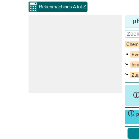
Rekenmachines A tot Z
pH
Chem
↳
Eve
⤿
Ion
⤿
Zuu
ⓘ
p