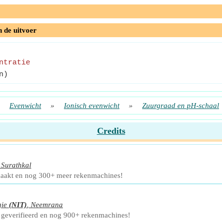
n de uitvoer
ntratie
n)
»
Evenwicht
»
Ionisch evenwicht
»
Zuurgraad en pH-schaal
Credits
,
Surathkal
aakt en nog 300+ meer rekenmachines!
gie
(NIT)
,
Neemrana
 geverifieerd en nog 900+ rekenmachines!