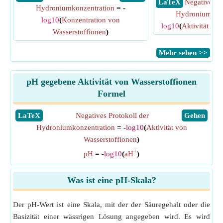
​ LaTeX
Negatives Pr
Hydroniumkonzentration
= -
Hydroniumkonz
log10
(
Konzentration von
log10
(
Aktivität vo
Wasserstoffionen
)
​Mehr sehen >>
pH gegebene Aktivität von Wasserstoffionen
Formel
​LaTeX
Negatives Protokoll der
​Gehen
Hydroniumkonzentration
= -
log10
(
Aktivität von
Wasserstoffionen
)
+
pH
= -
log10
(
aH
)
Was ist eine pH-Skala?
Der pH-Wert ist eine Skala, mit der der Säuregehalt oder die
Basizität einer wässrigen Lösung angegeben wird. Es wird