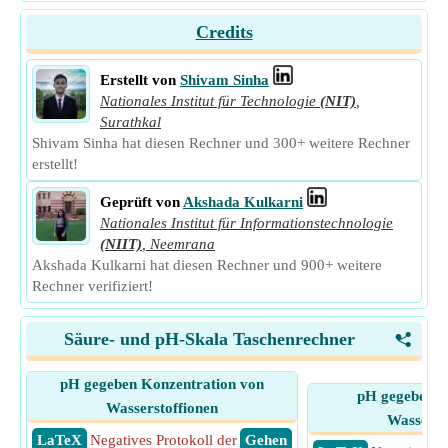
Credits
Erstellt von
Shivam Sinha
Nationales Institut für Technologie
(NIT)
,
Surathkal
Shivam Sinha hat diesen Rechner und 300+ weitere Rechner
erstellt!
Geprüft von
Akshada Kulkarni
Nationales Institut für Informationstechnologie
(NIIT)
,
Neemrana
Akshada Kulkarni hat diesen Rechner und 900+ weitere
Rechner verifiziert!
Säure- und pH-Skala Taschenrechner
<
pH gegeben Konzentration von
pH gegebene A
Wasserstoffionen
Wasserst
​ LaTeX
Negatives Protokoll der
​ Gehen