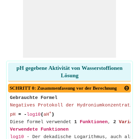
pH gegebene Aktivität von Wasserstoffionen
Lösung
SCHRITT 0: Zusammenfassung vor der Berechnung
Gebrauchte Formel
Negatives Protokoll der Hydroniumkonzentration
+
pH
= -
log10
(
aH
)
Diese formel verwendet
1
Funktionen
,
2
Variabl
Verwendete Funktionen
log10
- Der dekadische Logarithmus, auch als Ze