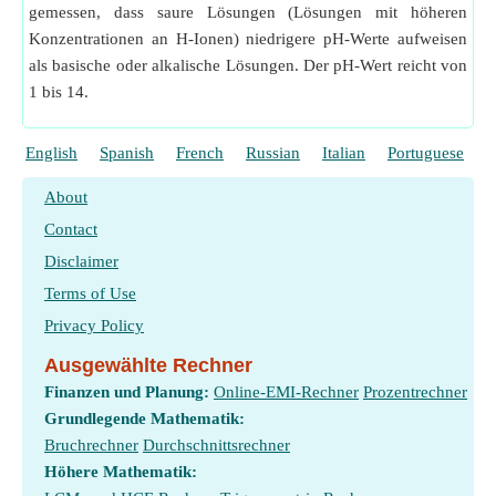
gemessen, dass saure Lösungen (Lösungen mit höheren
Konzentrationen an H-Ionen) niedrigere pH-Werte aufweisen
als basische oder alkalische Lösungen. Der pH-Wert reicht von
1 bis 14.
English
Spanish
French
Russian
Italian
Portuguese
P
About
Contact
Disclaimer
Terms of Use
Privacy Policy
Ausgewählte Rechner
Finanzen und Planung:
Online-EMI-Rechner
Prozentrechner
Grundlegende Mathematik:
Bruchrechner
Durchschnittsrechner
Höhere Mathematik: