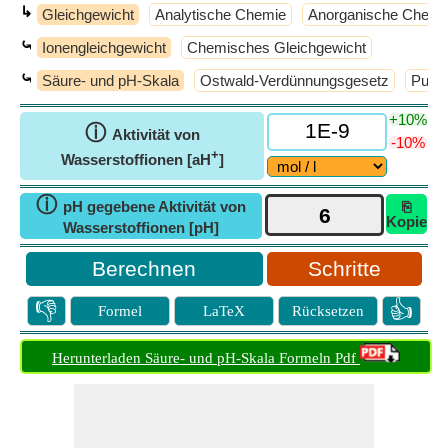
↳
Gleichgewicht
Analytische Chemie
Anorganische Chemi
⤿
Ionengleichgewicht
Chemisches Gleichgewicht
⤿
Säure- und pH-Skala
Ostwald-Verdünnungsgesetz
Puffe
+10%
ⓘ
Aktivität von
-10%
+
Wasserstoffionen [aH
]
ⓘ
pH gegebene Aktivität von
⎘
Kopie
Wasserstoffionen [pH]
Schritte
👎
👍
Formel
LaTeX
Rücksetzen
Herunterladen Säure- und pH-Skala Formeln Pdf