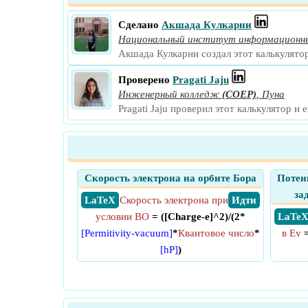
Сделано
Акшада Кулкарни
Национальный институт информационны
Акшада Кулкарни создал этот калькулято
Проверено
Pragati Jaju
Инженерный колледж
(COEP)
,
Пуна
Pragati Jaju проверил этот калькулятор и 
Скорость электрона на орбите Бора
Потен
за
​ LaTeX
Скорость электрона при
​ Идти
условии BO
= ([Charge-e]^2)/(2*
​ LaTe
[Permitivity-vacuum]
*
Квантовое число
*
в Ev
=
[hP]
)