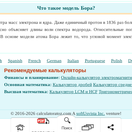
Что такое модель Бора?
тра масс электрона и ядра. Даже единичный протон в 1836 раз бо
асно объясняет длины волн спектра водорода. Относительные п
 В основе модели атома Бора лежит то, что угловой момент эле
h
Spanish
French
German
Italian
Portuguese
Polish
D
Рекомендуемые калькуляторы
Финансы и планирование:
Онлайн-калькулятор электромагнит
Основная математика:
Калькулятор дробей
Калькулятор средне
Высшая математика:
Калькулятор LCM и HCF
Тригонометричес
© 2016-2026 calculatoratoz.com A
softUsvista Inc.
venture!
🔍
Поиск