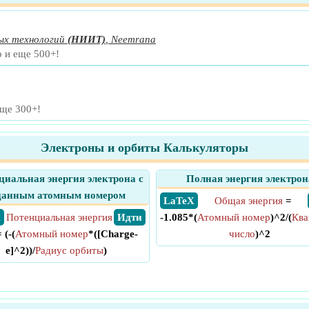
х технологий
(НИИТ)
,
Neemrana
р и еще 500+!
еще 300+!
Электроны и орбиты Калькуляторы
циальная энергия электрона с
Полная энергия электрон
данным атомным номером
​ LaTeX
Общая энергия
=
X
Потенциальная энергия
​ Идти
-1.085*(
Атомный номер
)^2/(
Ква
 (-(
Атомный номер
*([Charge-
число
)^2
e]^2))/
Радиус орбиты
)