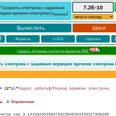
ⓘ
Скорость электрона с заданным
иодом времени электрона [v
]
electron
Шаги

Формула
LaTeX
сбросить
Скачать Атомная структура формула PDF
ь электрона с заданным периодом времени электрона
 (2*
pi
*
Радиус орбиты
)/
Период времени электрона
ы
,
3
Переменные
нятое как 3.14159265358979323846264338327950288