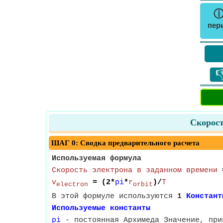
пер

Скорост
ШАГ 0: Сводка предварительного расчета
Используемая формула
Скорость электрона в заданном времени
=
v
= (2*
pi
*
r
)/
T
electron
orbit
В этой формуле используются
1
Констант
Используемые константы
pi
- постоянная Архимеда Значение, при