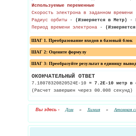
Используемые переменные
Скорость электрона в заданном времени
Радиус орбиты
-
(Измеряется в Метр)
- Р
Период времени электрона
-
(Измеряется
ШАГ 1. Преобразование входов в базовый блок
ШАГ 2: Оцените формулу
ШАГ 3: Преобразуйте результат в единицу выво
ОКОНЧАТЕЛЬНЫЙ ОТВЕТ
7.18078320820524E-10
≈
7.2E-10 метр в 
(Расчет завершен через 00.008 секунд)
Вы здесь
-
Дом
»
Химия
»
Атомная 