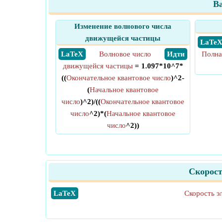
В
Изменение волнового числа
движущейся частицы
​ LaTe
​ LaTeX
Волновое число
​ Идти
Полна
движущейся частицы
= 1.097*10^7*
((
Окончательное квантовое число
)^2-
(
Начальное квантовое
число
)^2)/((
Окончательное квантовое
число
^2)*(
Начальное квантовое
число
^2))
Скорост
​LaTeX
Скорость э