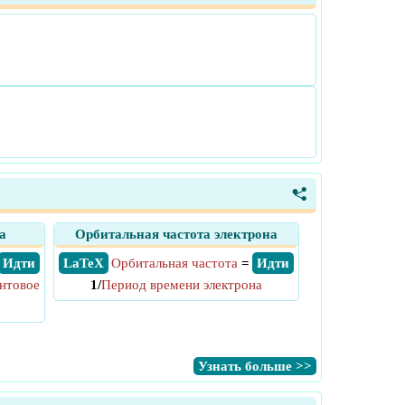
<
а
Орбитальная частота электрона
​ Идти
​ LaTeX
Орбитальная частота
=
​ Идти
нтовое
1/
Период времени электрона
​Узнать больше >>