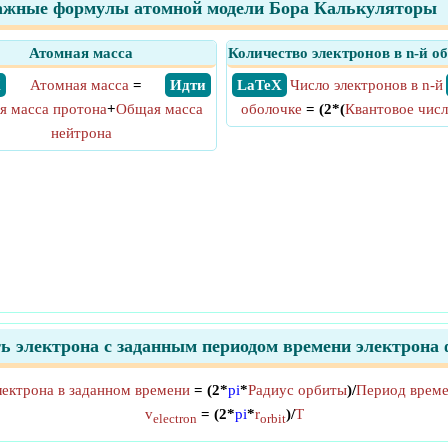
ажные формулы атомной модели Бора Калькуляторы
Атомная масса
Количество электронов в n-й о
X
Атомная масса
=
​ Идти
​ LaTeX
Число электронов в n-й
я масса протона
+
Общая масса
оболочке
= (2*(
Квантовое чис
нейтрона
ь электрона с заданным периодом времени электрона
лектрона в заданном времени
= (2*
pi
*
Радиус орбиты
)/
Период време
v
= (2*
pi
*
r
)/
T
electron
orbit