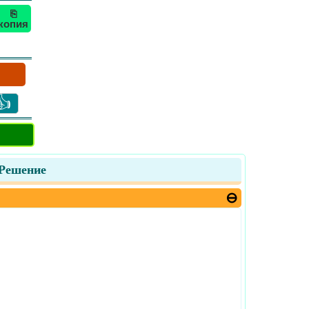
⎘
копия
👍
 Решение