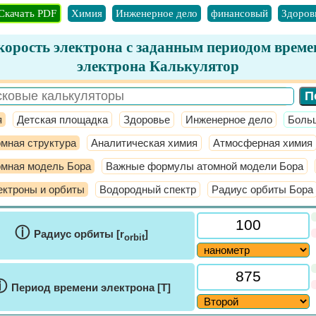
Скачать PDF
Химия
Инженерное дело
финансовый
Здоров
корость электрона с заданным периодом време
электрона Калькулятор
я
Детская площадка
Здоровье
Инженерное дело
​Боль
мная структура
Аналитическая химия
Атмосферная химия
омная модель Бора
Важные формулы атомной модели Бора
ктроны и орбиты
Водородный спектр
Радиус орбиты Бора
ⓘ
Радиус орбиты [r
]
orbit
ⓘ
Период времени электрона [T]