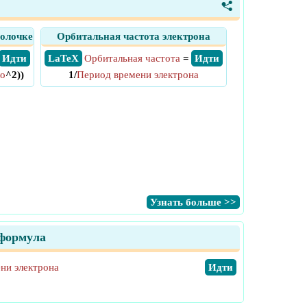
<
болочке
Орбитальная частота электрона
​ Идти
​ LaTeX
Орбитальная частота
=
​ Идти
ло
^2))
1/
Период времени электрона
​Узнать больше >>
 формула
ни электрона
​Идти