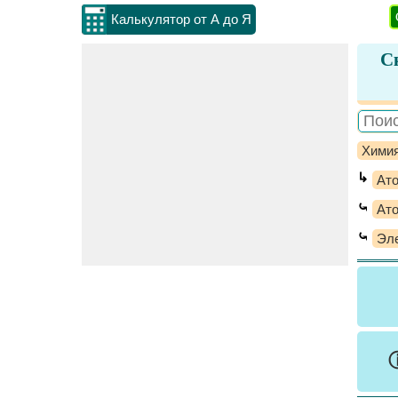
Калькулятор от А до Я
С
Хими
↳
Ато
⤿
Ат
⤿
Эле