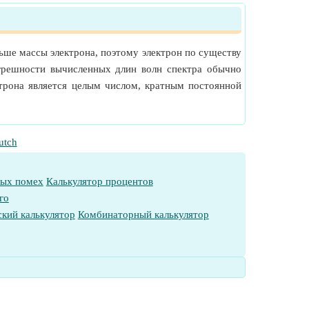
льше массы электрона, поэтому электрон по существу
огрешности вычисленных длин волн спектра обычно
ктрона является целым числом, кратным постоянной
utch
ных помех
Калькулятор процентов
го
кий калькулятор
Комбинаторный калькулятор