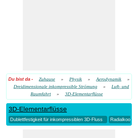
Quellenströmung
​ Gehen
Radialkoordinate für 3D-Dublettströmung bei gegebenem
Geschwindigkeitspotential
​ Gehen
Radialkoordinate für den 3D-Quellfluss bei gegebenem
Geschwindigkeitspotential
​ Gehen
Radialkoordinate für den 3D-Quellfluss bei gegebener
Radialgeschwindigkeit
​ Gehen
Du bist da
-
Zuhause
»
Physik
»
Aerodynamik
»
Dreidimensionale inkompressible Strömung
»
Luft- und
Raumfahrt
»
3D-Elementarflüsse
3D-Elementarflüsse
Dublettfestigkeit für inkompressiblen 3D-Fluss
Radialkoordin