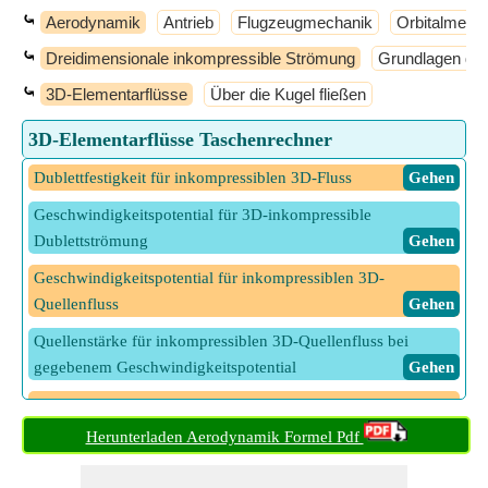
⤿
Aerodynamik
Antrieb
Flugzeugmechanik
Orbitalmech
⤿
Dreidimensionale inkompressible Strömung
Grundlagen der
⤿
3D-Elementarflüsse
Über die Kugel fließen
3D-Elementarflüsse Taschenrechner
Dublettfestigkeit für inkompressiblen 3D-Fluss
​ Gehen
Geschwindigkeitspotential für 3D-inkompressible
Dublettströmung
​ Gehen
Geschwindigkeitspotential für inkompressiblen 3D-
Quellenfluss
​ Gehen
Quellenstärke für inkompressiblen 3D-Quellenfluss bei
gegebenem Geschwindigkeitspotential
​ Gehen
Quellenstärke für inkompressiblen 3D-Quellenfluss bei
gegebener Radialgeschwindigkeit
​ Gehen
Herunterladen Aerodynamik Formel Pdf
Radialgeschwindigkeit für 3D-inkompressible