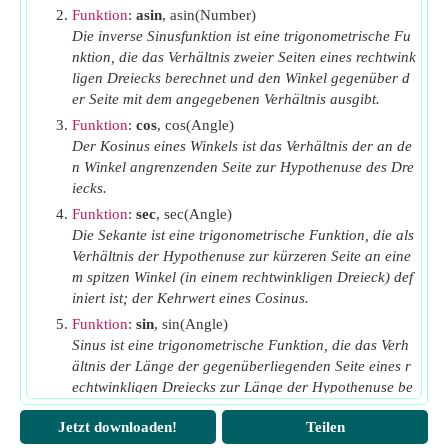
Funktion
:
asin
, asin(Number)
Die inverse Sinusfunktion ist eine trigonometrische Fu
nktion, die das Verhältnis zweier Seiten eines rechtwink
ligen Dreiecks berechnet und den Winkel gegenüber d
er Seite mit dem angegebenen Verhältnis ausgibt.
Funktion
:
cos
, cos(Angle)
Der Kosinus eines Winkels ist das Verhältnis der an de
n Winkel angrenzenden Seite zur Hypothenuse des Dre
iecks.
Funktion
:
sec
, sec(Angle)
Die Sekante ist eine trigonometrische Funktion, die als
Verhältnis der Hypothenuse zur kürzeren Seite an eine
m spitzen Winkel (in einem rechtwinkligen Dreieck) def
iniert ist; der Kehrwert eines Cosinus.
Funktion
:
sin
, sin(Angle)
Sinus ist eine trigonometrische Funktion, die das Verh
ältnis der Länge der gegenüberliegenden Seite eines r
echtwinkligen Dreiecks zur Länge der Hypothenuse be
schreibt.
Jetzt downloaden!
Teilen
Messung
:
Macht
in Newton (N)