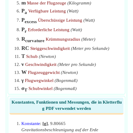
m
Masse der Flugzeuge
(Kilogramm)
Ziehen Sie im beschleunigten Flug
​Gehen
P
Verfügbare Leistung
(Watt)
a
P
Überschüssige Leistung
(Watt)
excess
P
Erforderliche Leistung
(Watt)
r
R
Krümmungsradius
(Meter)
curvature
RC
Steiggeschwindigkeit
(Meter pro Sekunde)
T
Schub
(Newton)
v
Geschwindigkeit
(Meter pro Sekunde)
W
Flugzeuggewicht
(Newton)
γ
Flugwegwinkel
(Bogenmaß)
σ
Schubwinkel
(Bogenmaß)
T
Konstanten, Funktionen und Messungen, die in Kletterflu
g PDF verwendet werden
Konstante
:
[g]
, 9.80665
Gravitationsbeschleunigung auf der Erde