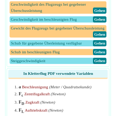
Geschwindigkeit des Flugzeugs bei gegebener
Überschussleistung
​Gehen
Geschwindigkeit im beschleunigten Flug
​Gehen
Gewicht des Flugzeugs bei gegebener Überschussleistung
​Gehen
Schub für gegebene Überleistung verfügbar
​Gehen
Schub im beschleunigten Flug
​Gehen
Steiggeschwindigkeit
​Gehen
Steiggeschwindigkeit für gegebene überschüssige Kraft
In Kletterflug PDF verwendete Variablen
​Gehen
Steiggeschwindigkeit von Flugzeugen
​Gehen
a
Beschleunigung
(Meter / Quadratsekunde)
F
Überleistung bei gegebener Steiggeschwindigkeit
​Gehen
Zentrifugalkraft
(Newton)
c
F
Zugkraft
(Newton)
Überschüssige Leistung
​Gehen
D
F
Auftriebskraft
(Newton)
Zentrifugalkraft im beschleunigten Flug
​Gehen
L