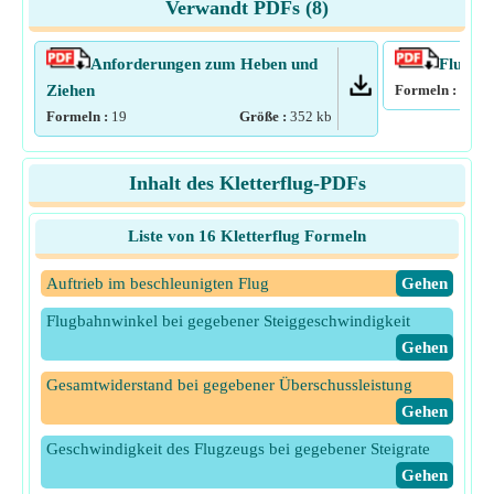
Verwandt PDFs (
8
)
Anforderungen zum Heben und
Flug dr
Ziehen
Formeln :
13
G
Formeln :
19
Größe :
352
kb
Inhalt des Kletterflug-PDFs
Liste von 16 Kletterflug Formeln
Auftrieb im beschleunigten Flug
​Gehen
Flugbahnwinkel bei gegebener Steiggeschwindigkeit
​Gehen
Gesamtwiderstand bei gegebener Überschussleistung
​Gehen
Geschwindigkeit des Flugzeugs bei gegebener Steigrate
​Gehen