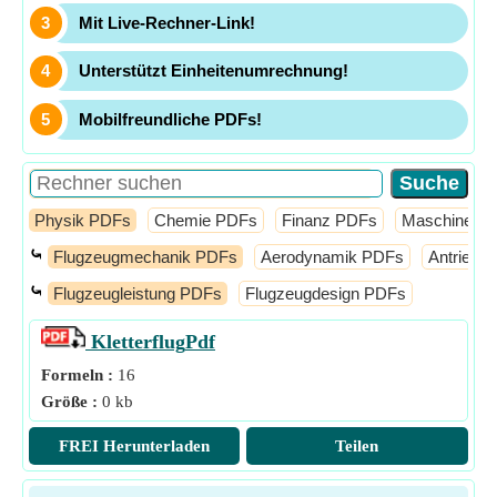
Mit Live-Rechner-Link!
Unterstützt Einheitenumrechnung!
Mobilfreundliche PDFs!
Physik PDFs
Chemie PDFs
Finanz PDFs
Maschinenb
⤿
Flugzeugmechanik PDFs
Aerodynamik PDFs
Antrieb 
⤿
Flugzeugleistung PDFs
Flugzeugdesign PDFs
Kletterflug
Pdf
Formeln :
16
Größe :
0 kb
FREI Herunterladen
Teilen