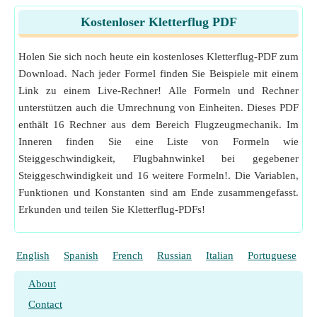
Macht Einheitenumrechnung
Kostenloser Kletterflug PDF
Messung
:
Gewicht
in Kilogramm (kg)
Gewicht Einheitenumrechnung
Holen Sie sich noch heute ein kostenloses Kletterflug-PDF zum
Messung
:
Winkel
in Bogenmaß (rad)
Winkel Einheitenumrechnung
Download. Nach jeder Formel finden Sie Beispiele mit einem
Messung
:
Geschwindigkeit
in Meter pro Sekunde (m/
Link zu einem Live-Rechner! Alle Formeln und Rechner
s)
unterstützen auch die Umrechnung von Einheiten. Dieses PDF
Geschwindigkeit Einheitenumrechnung
enthält 16 Rechner aus dem Bereich Flugzeugmechanik. Im
Messung
:
Länge
in Meter (m)
Inneren finden Sie eine Liste von Formeln wie
Länge Einheitenumrechnung
Steiggeschwindigkeit, Flugbahnwinkel bei gegebener
Messung
:
Leistung
in Watt (W)
Steiggeschwindigkeit und 16 weitere Formeln!. Die Variablen,
Leistung Einheitenumrechnung
Funktionen und Konstanten sind am Ende zusammengefasst.
Messung
:
Beschleunigung
in Meter / Quadratsekunde
Erkunden und teilen Sie Kletterflug-PDFs!
(m/s²)
Beschleunigung Einheitenumrechnung
English
Spanish
French
Russian
Italian
Portuguese
P
About
Contact