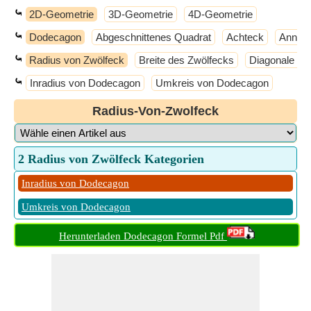
⤿
2D-Geometrie
3D-Geometrie
4D-Geometrie
⤿
Dodecagon
Abgeschnittenes Quadrat
Achteck
Annulu
⤿
Radius von Zwölfeck
Breite des Zwölfecks
Diagonale v
⤿
Inradius von Dodecagon
Umkreis von Dodecagon
Radius-Von-Zwolfeck
2 Radius von Zwölfeck Kategorien
Inradius von Dodecagon
Umkreis von Dodecagon
Herunterladen Dodecagon Formel Pdf